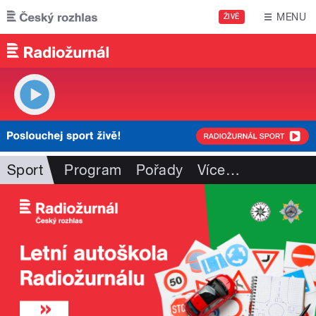
Přejít k hlavnímu obsahu
MENU
ŽIVĚ
Sport
Program
Pořady
Více
…