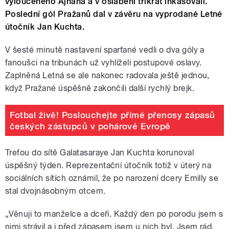
vyloučeného Ajhana a v oslabení třikrát inkasovali.
Poslední gól Pražanů dal v závěru na vyprodané Letné
útočník Jan Kuchta.
V šesté minutě nastavení sparťané vedli o dva góly a
fanoušci na tribunách už vyhlíželi postupové oslavy.
Zaplněná Letná se ale nakonec radovala ještě jednou,
když Pražané úspěšně zakončili další rychlý brejk.
Fotbal živě! Poslouchejte přímé přenosy zápasů
českých zástupců v pohárové Evropě
Trefou do sítě Galatasaraye Jan Kuchta korunoval
úspěšný týden. Reprezentační útočník totiž v úterý na
sociálních sítích oznámil, že po narození dcery Emilly se
stal dvojnásobným otcem.
„Věnuji to manželce a dceři. Každý den po porodu jsem s
nimi strávil a i před zápasem jsem u nich byl. Jsem rád,