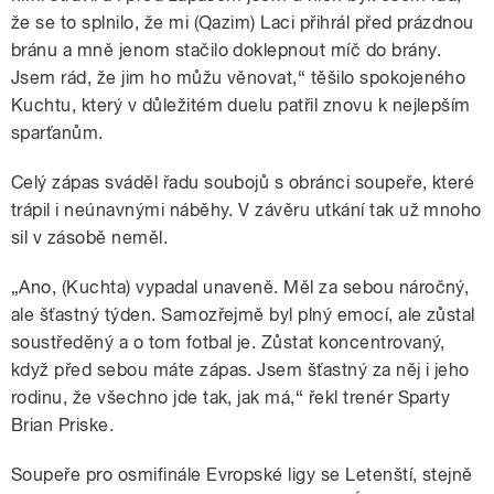
že se to splnilo, že mi (Qazim) Laci přihrál před prázdnou
bránu a mně jenom stačilo doklepnout míč do brány.
Jsem rád, že jim ho můžu věnovat,“ těšilo spokojeného
Kuchtu, který v důležitém duelu patřil znovu k nejlepším
sparťanům.
Celý zápas sváděl řadu soubojů s obránci soupeře, které
trápil i neúnavnými náběhy. V závěru utkání tak už mnoho
sil v zásobě neměl.
„Ano, (Kuchta) vypadal unaveně. Měl za sebou náročný,
ale šťastný týden. Samozřejmě byl plný emocí, ale zůstal
soustředěný a o tom fotbal je. Zůstat koncentrovaný,
když před sebou máte zápas. Jsem šťastný za něj i jeho
rodinu, že všechno jde tak, jak má,“ řekl trenér Sparty
Brian Priske.
Soupeře pro osmifinále Evropské ligy se Letenští, stejně