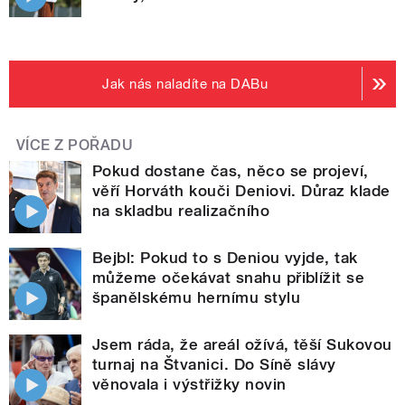
Jak nás naladíte na DABu
VÍCE Z POŘADU
Pokud dostane čas, něco se projeví,
věří Horváth kouči Deniovi. Důraz klade
na skladbu realizačního
Bejbl: Pokud to s Deniou vyjde, tak
můžeme očekávat snahu přiblížit se
španělskému hernímu stylu
Jsem ráda, že areál ožívá, těší Sukovou
turnaj na Štvanici. Do Síně slávy
věnovala i výstřižky novin