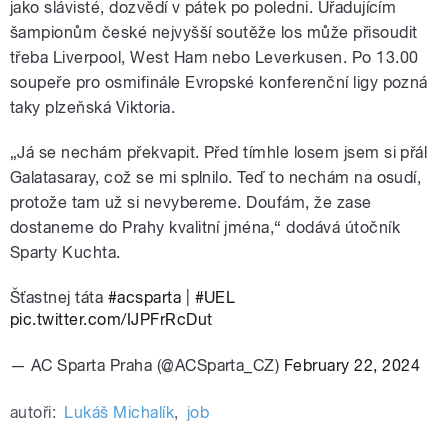
jako slávisté, dozvědí v pátek po poledni. Úřadujícím
šampionům české nejvyšší soutěže los může přisoudit
třeba Liverpool, West Ham nebo Leverkusen. Po 13.00
soupeře pro osmifinále Evropské konferenční ligy pozná
taky plzeňská Viktoria.
„Já se nechám překvapit. Před tímhle losem jsem si přál
Galatasaray, což se mi splnilo. Teď to nechám na osudí,
protože tam už si nevybereme. Doufám, že zase
dostaneme do Prahy kvalitní jména,“ dodává útočník
Sparty Kuchta.
Šťastnej táta
#acsparta
|
#UEL
pic.twitter.com/IJPFrRcDut
— AC Sparta Praha (@ACSparta_CZ)
February 22, 2024
autoři:
Lukáš Michalík
,
job