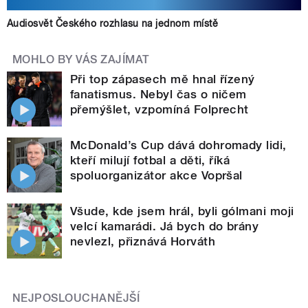
Audiosvět Českého rozhlasu na jednom místě
MOHLO BY VÁS ZAJÍMAT
Při top zápasech mě hnal řízený
fanatismus. Nebyl čas o ničem
přemýšlet, vzpomíná Folprecht
McDonald’s Cup dává dohromady lidi,
kteří milují fotbal a děti, říká
spoluorganizátor akce Vopršal
Všude, kde jsem hrál, byli gólmani moji
velcí kamarádi. Já bych do brány
nevlezl, přiznává Horváth
NEJPOSLOUCHANĚJŠÍ