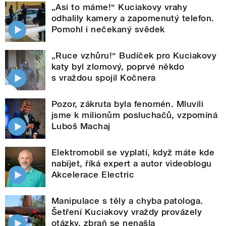
„Asi to máme!“ Kuciakovy vrahy
odhalily kamery a zapomenutý telefon.
Pomohl i nečekaný svědek
„Ruce vzhůru!“ Budíček pro Kuciakovy
katy byl zlomový, poprvé někdo
s vraždou spojil Kočnera
Pozor, zákruta byla fenomén. Mluvili
jsme k milionům posluchačů, vzpomíná
Luboš Machaj
Elektromobil se vyplatí, když máte kde
nabíjet, říká expert a autor videoblogu
Akcelerace Electric
Manipulace s těly a chyba patologa.
Šetření Kuciakovy vraždy provázely
otázky, zbraň se nenašla