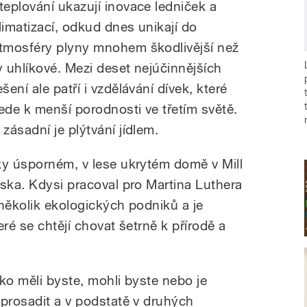
teplování ukazují inovace ledniček a
limatizací, odkud dnes unikají do
tmosféry plyny mnohem škodlivější než
y uhlíkové. Mezi deset nejúčinnějších
ešení ale patří i vzdělávání dívek, které
ede k menší porodnosti ve třetím světě.
 zásadní je plýtvání jídlem.
ky úsporném, v lese ukrytém domě v Mill
iska. Kdysi pracoval pro Martina Luthera
l několik ekologických podniků a je
ré se chtějí chovat šetrně k přírodě a
ko měli byste, mohli byste nebo je
 prosadit a v podstatě v druhých