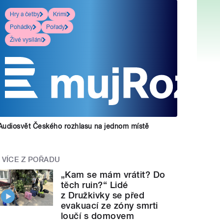
Hry a četby
Krimi
Pohádky
Pořady
Živé vysílání
Audiosvět Českého rozhlasu na jednom místě
VÍCE Z POŘADU
„Kam se mám vrátit? Do
těch ruin?“ Lidé
z Družkivky se před
evakuací ze zóny smrti
loučí s domovem