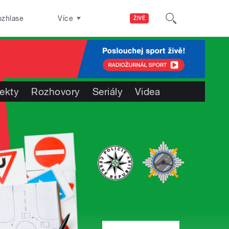
ozhlase
Více
ŽIVĚ
jekty
Rozhovory
Seriály
Videa