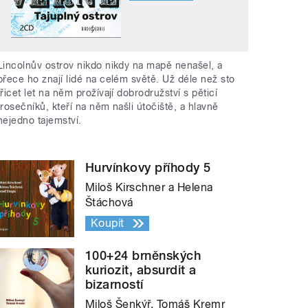
Lincolnův ostrov nikdo nikdy na mapě nenašel, a
přece ho znají lidé na celém světě. Už déle než sto
třicet let na něm prožívají dobrodružství s pěticí
trosečníků, kteří na něm našli útočiště, a hlavně
nejedno tajemství.
Hurvínkovy příhody 5
Miloš Kirschner a Helena
Štáchová
Koupit
100+24 brněnských
kuriozit, absurdit a
bizarností
Miloš Šenkýř, Tomáš Kremr