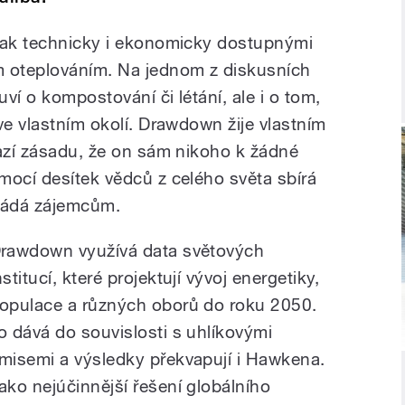
 jak technicky i ekonomicky dostupnými
m oteplováním. Na jednom z diskusních
ví o kompostování či létání, ale i o tom,
ve vlastním okolí. Drawdown žije vlastním
razí zásadu, že on sám nikoho k žádné
mocí desítek vědců z celého světa sbírá
kládá zájemcům.
rawdown využívá data světových
nstitucí, které projektují vývoj energetiky,
opulace a různých oborů do roku 2050.
o dává do souvislosti s uhlíkovými
misemi a výsledky překvapují i Hawkena.
ako nejúčinnější řešení globálního