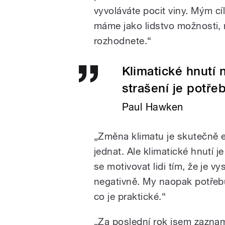
vyvoláváte pocit viny. Mým cíl
máme jako lidstvo možnosti, 
rozhodnete.“
Klimatické hnutí
strašení je potře
Paul Hawken
„Změna klimatu je skutečně ex
jednat. Ale klimatické hnutí 
se motivovat lidi tím, že je v
negativně. My naopak potřebu
co je praktické.“
„Za poslední rok jsem zazn