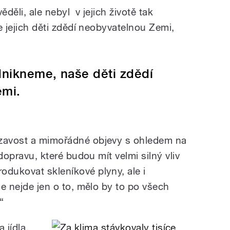
věděli, ale nebyl v jejich životě tak
že jejich děti zdědí neobyvatelnou Zemi,
dnikneme, naše děti zdědí
emi.
ézavost a mimořádné objevy s ohledem na
 dopravu, které budou mít velmi silný vliv
odukovat skleníkové plyny, ale i
le nejde jen o to, mělo by to po všech
“
 jídla.