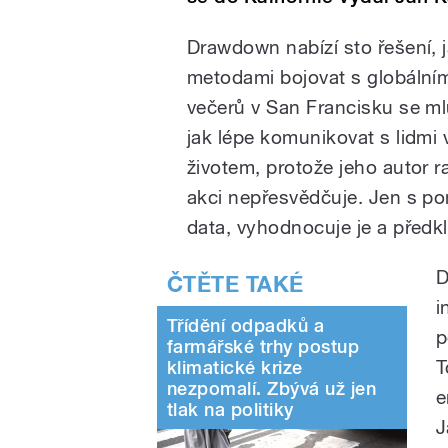
Drawdown nabízí sto řešení,
metodami bojovat s globální
večerů v San Francisku se mlu
jak lépe komunikovat s lidmi 
životem, protože jeho autor 
akci nepřesvědčuje. Jen s po
data, vyhodnocuje je a před
D
i
Třídění odpadků a
p
farmářské trhy postup
T
klimatické krize
nezpomalí. Zbývá už jen
e
tlak na politiky
J