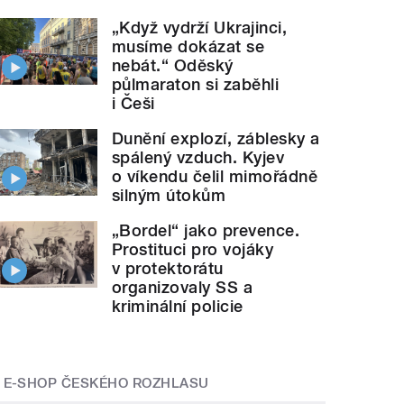
„Když vydrží Ukrajinci,
musíme dokázat se
nebát.“ Oděský
půlmaraton si zaběhli
i Češi
Dunění explozí, záblesky a
spálený vzduch. Kyjev
o víkendu čelil mimořádně
silným útokům
„Bordel“ jako prevence.
Prostituci pro vojáky
v protektorátu
organizovaly SS a
kriminální policie
E-SHOP ČESKÉHO ROZHLASU