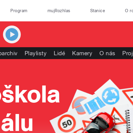
Program
mujRozhlas
Stanice
O r
oarchiv
Playlisty
Lidé
Kamery
O nás
Pro