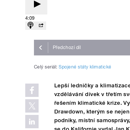
4:09
Předchozí
díl
Celý seriál:
Spojené státy klimatické
Lepší ledničky a klimatizac
vzdělávání dívek v třetím sv
řešením klimatické krize. V
Drawdown, kterým se nejen v
podniky, místní samosprávy,
se do Kalifornie vydal Jan K