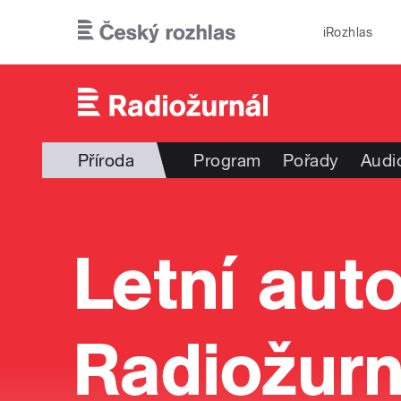
Přejít k hlavnímu obsahu
iRozhlas
Příroda
Program
Pořady
Audi