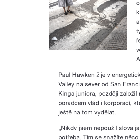
o
k
a
t
ř
v
A
Paul Hawken žije v energetic
Valley na sever od San Franc
Kinga juniora, později založi
poradcem vlád i korporací, kte
ještě na tom vydělat.
„Nikdy jsem nepoužil slova ja
potřeba. Tím se snažíte něco