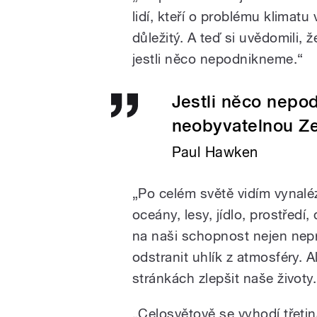
lidí, kteří o problému klimatu 
důležitý. A teď si uvědomili, 
jestli něco nepodnikneme.“
Jestli něco nepo
neobyvatelnou Z
Paul Hawken
„Po celém světě vidím vynal
oceány, lesy, jídlo, prostředí,
na naši schopnost nejen nepr
odstranit uhlík z atmosféry. A
stránkách zlepšit naše životy.
„Celosvětově se vyhodí třetina