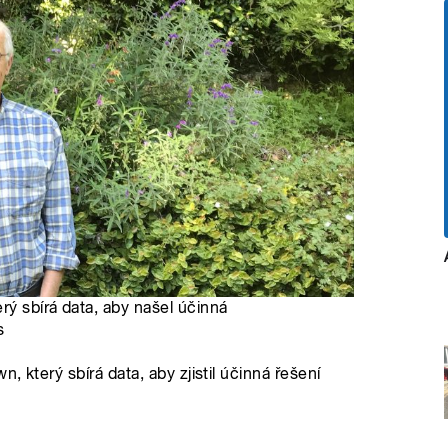
ý sbírá data, aby našel účinná
s
 který sbírá data, aby zjistil účinná řešení