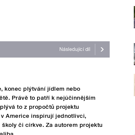
Následující
díl
e, konec plýtvání jídlem nebo
ětě. Právě to patří k nejúčinnějším
yplývá to z propočtů projektu
 Americe inspirují jednotlivci,
 školy či církve. Za autorem projektu
aliba.