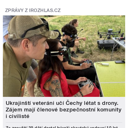
ZPRÁVY Z IROZHLAS.CZ
Ukrajinští veteráni učí Čechy létat s drony.
Zájem mají členové bezpečnostní komunity
i civilisté