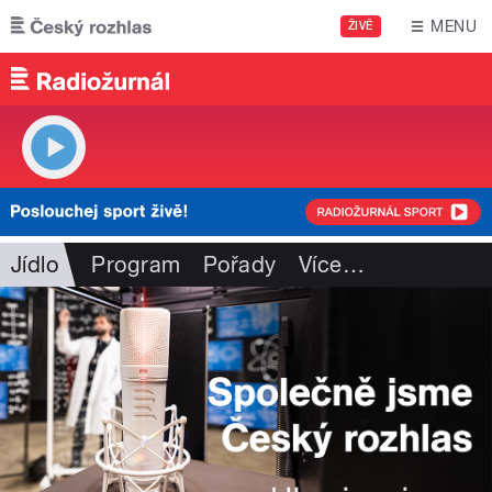
Přejít k hlavnímu obsahu
MENU
ŽIVĚ
Jídlo
Program
Pořady
Více
…