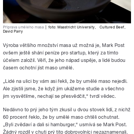
Příprava umělého masa
|
foto:
Maastricht University
,
Cultured Beef
,
David Parry
Výroba většího množství masa už možná je, Mark Post
ovšem ještě shání peníze pro startup, který za tímto
účelem založil. Věří, že jeho nápad uspěje, a lidé budou
časem ochotní jíst maso umělé.
„Lidé na ulici by vám asi řekli, že by umělé maso nejedli.
Ale zjistili jsme, že když jim ukážeme studie a všechno
jim vysvětlíme, nechají se přesvědčit,“ tvrdí vědec.
Nedávno to prý jeho tým zkusil u dvou stovek lidí, z nichž
60 procent řeklo, že by umělé maso chtěli ochutnat.
„Byli zvědaví a dali si hamburger,“ usmívá se Mark Post.
Žádný rozdíl v chuti prý tito dobrovolníci nezaznamenali.