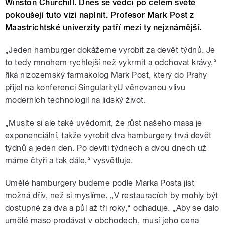
Winston Churchill. Dnes se vědci po celém světě
pokoušejí tuto vizi naplnit. Profesor Mark Post z
Maastrichtské univerzity patří mezi ty nejznámější.
„Jeden hamburger dokážeme vyrobit za devět týdnů. Je
to tedy mnohem rychlejší než vykrmit a odchovat krávy,“
říká nizozemský farmakolog Mark Post, který do Prahy
přijel na konferenci SingularityU věnovanou vlivu
moderních technologií na lidský život.
„Musíte si ale také uvědomit, že růst našeho masa je
exponenciální, takže vyrobit dva hamburgery trvá devět
týdnů a jeden den. Po devíti týdnech a dvou dnech už
máme čtyři a tak dále,“ vysvětluje.
Umělé hamburgery budeme podle Marka Posta jíst
možná dřív, než si myslíme. „V restauracích by mohly být
dostupné za dva a půl až tři roky,“ odhaduje. „Aby se dalo
umělé maso prodávat v obchodech, musí jeho cena