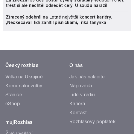
Za zneužití 39 dětí dostal bývalý skautský vedoucí 10 let,
trest si ale nechtěl odsedět celý. U soudu narazil
Ztracený odehrál na Letné největší koncert kariéry.
‚Neokecával, lidi zahltil písničkami,‘ říká fanynka
Český rozhlas
O nás
Válka na Ukrajině
Jak nás naladíte
Komunální volby
Nápověda
Stanice
Lidé v rádiu
eShop
Kariéra
Kontakt
Rozhlasový poplatek
mujRozhlas
Živé vysílání