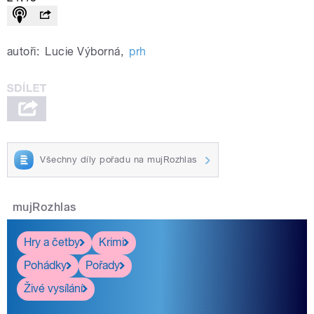
autoři:
Lucie Výborná
,
prh
Všechny díly pořadu na mujRozhlas
mujRozhlas
Hry a četby
Krimi
Pohádky
Pořady
Živé vysílání