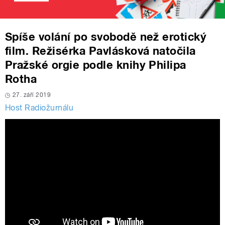
Spíše volání po svobodě než erotický
film. Režisérka Pavlásková natočila
Pražské orgie podle knihy Philipa
Rotha
27. září 2019
Host Radiožurnálu