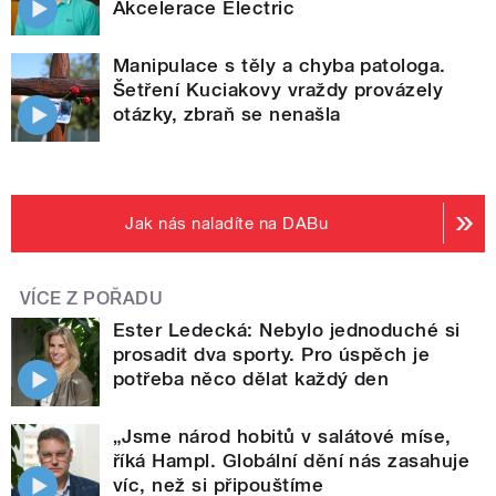
Akcelerace Electric
Manipulace s těly a chyba patologa.
Šetření Kuciakovy vraždy provázely
otázky, zbraň se nenašla
Jak nás naladíte na DABu
VÍCE Z POŘADU
Ester Ledecká: Nebylo jednoduché si
prosadit dva sporty. Pro úspěch je
potřeba něco dělat každý den
„Jsme národ hobitů v salátové míse,
říká Hampl. Globální dění nás zasahuje
víc, než si připouštíme