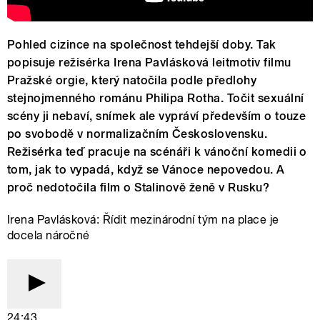
Pohled cizince na společnost tehdejší doby. Tak
popisuje režisérka Irena Pavlásková leitmotiv filmu
Pražské orgie, který natočila podle předlohy
stejnojmenného románu Philipa Rotha. Točit sexuální
scény ji nebaví, snímek ale vypráví především o touze
po svobodě v normalizačním Československu.
Režisérka teď pracuje na scénáři k vánoční komedii o
tom, jak to vypadá, když se Vánoce nepovedou. A
proč nedotočila film o Stalinově ženě v Rusku?
Irena Pavlásková: Řídit mezinárodní tým na place je
docela náročné
24:43