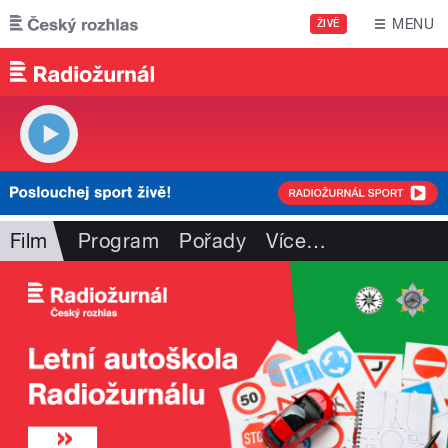
Přejít k hlavnímu obsahu
MENU
ŽIVĚ
Film
Program
Pořady
Více
…