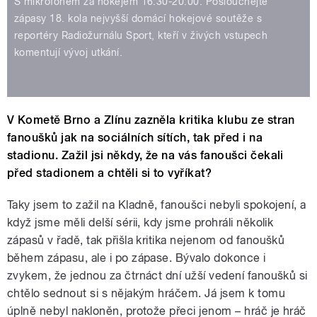
S mikrofonem za hokejem 16:30-20:00. Poslouchejte
zápasy 18. kola nejvyšší domácí hokejové soutěže s
reportéry Radiožurnálu Sport, kteří v živých vstupech
komentují vývoj utkání.
V Kometě Brno a Zlínu zazněla kritika klubu ze stran
fanoušků jak na sociálních sítích, tak před i na
stadionu. Zažil jsi někdy, že na vás fanoušci čekali
před stadionem a chtěli si to vyříkat?
Taky jsem to zažil na Kladně, fanoušci nebyli spokojení, a
když jsme měli delší sérii, kdy jsme prohráli několik
zápasů v řadě, tak přišla kritika nejenom od fanoušků
během zápasu, ale i po zápase. Bývalo dokonce i
zvykem, že jednou za čtrnáct dní užší vedení fanoušků si
chtělo sednout si s nějakým hráčem. Já jsem k tomu
úplně nebyl nakloněn, protože přeci jenom – hráč je hráč