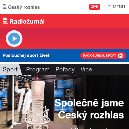
Přejít k hlavnímu obsahu
MENU
ŽIVĚ
Sport
Program
Pořady
Více
…