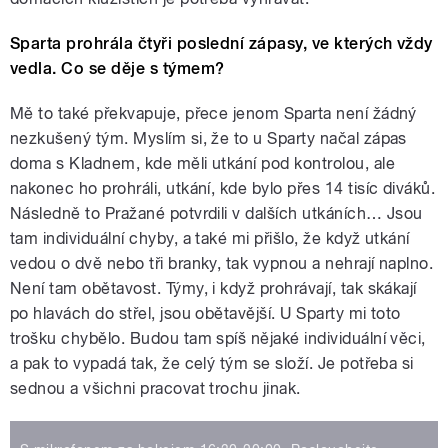
Sparta prohrála čtyři poslední zápasy, ve kterých vždy
vedla. Co se děje s týmem?
Mě to také překvapuje, přece jenom Sparta není žádný
nezkušený tým. Myslím si, že to u Sparty načal zápas
doma s Kladnem, kde měli utkání pod kontrolou, ale
nakonec ho prohráli, utkání, kde bylo přes 14 tisíc diváků.
Následně to Pražané potvrdili v dalších utkáních… Jsou
tam individuální chyby, a také mi přišlo, že když utkání
vedou o dvě nebo tři branky, tak vypnou a nehrají naplno.
Není tam obětavost. Týmy, i když prohrávají, tak skákají
po hlavách do střel, jsou obětavější. U Sparty mi toto
trošku chybělo. Budou tam spíš nějaké individuální věci,
a pak to vypadá tak, že celý tým se složí. Je potřeba si
sednou a všichni pracovat trochu jinak.