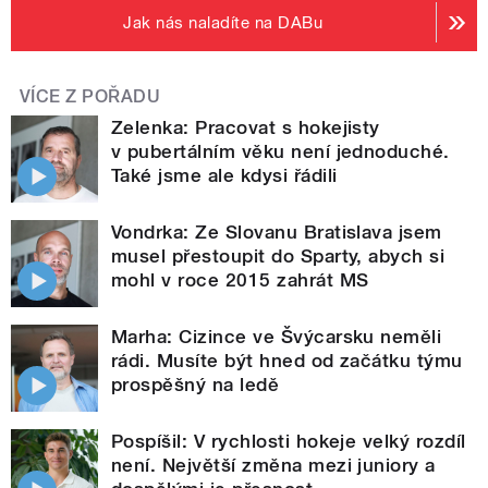
Jak nás naladíte na DABu
VÍCE Z POŘADU
Zelenka: Pracovat s hokejisty
v pubertálním věku není jednoduché.
Také jsme ale kdysi řádili
Vondrka: Ze Slovanu Bratislava jsem
musel přestoupit do Sparty, abych si
mohl v roce 2015 zahrát MS
Marha: Cizince ve Švýcarsku neměli
rádi. Musíte být hned od začátku týmu
prospěšný na ledě
Pospíšil: V rychlosti hokeje velký rozdíl
není. Největší změna mezi juniory a