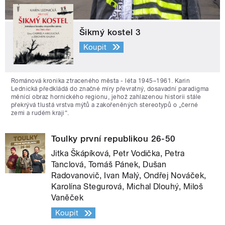
Šikmý kostel 3
Koupit
Románová kronika ztraceného města - léta 1945–1961. Karin
Lednická předkládá do značné míry převratný, dosavadní paradigma
měnící obraz hornického regionu, jehož zahlazenou historii stále
překrývá tlustá vrstva mýtů a zakořeněných stereotypů o „černé
zemi a rudém kraji“.
Toulky první republikou 26-50
Jitka Škápíková, Petr Vodička, Petra
Tanclová, Tomáš Pánek, Dušan
Radovanovič, Ivan Malý, Ondřej Nováček,
Karolína Stegurová, Michal Dlouhý, Miloš
Vaněček
Koupit