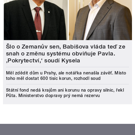
Šlo o Zemanův sen, Babišova vláda teď ze
snah o změnu systému obviňuje Pavla.
‚Pokrytectví,‘ soudí Kysela
Měl zdědit dům u Prahy, ale notářka nenašla závěť. Místo
toho měl dostat 600 tisíc korun, rozhodl soud
Státní fond nedá krajům ani korunu na opravy silnic, řekl
Půta. Ministerstvo dopravy prý nemá rezervu