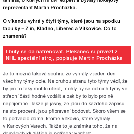
témata, o kterých mluvil expert a bývalý hokejový
reprezentant Martin Procházka.
O víkendu vyhrály čtyři týmy, které jsou na spodku
tabulky – Zlín, Kladno, Liberec a Vítkovice. Co to
znamená?
I buly se dá natrénovat. Plekanec si přivezl z
NHL speciální stroj, popisuje Martin Procházka
Je to možná taková souhra, že vyhrály v jeden den
všechny týmy dole. Na druhou stranu tyto týmy vědí, že
by jim to taky mohlo utéct, mohly by se od nich týmy ve
střední části hodně vzdálit a pak by to bylo pro ně
nepříjemné. Takže je jasný, že jdou do každého zápasu
na sto procent, jsou připravení bodovat. Skoro všem se
to podvedlo doma, kromě Vítkovic, které vyhrály
v Karlových Varech. Takže to je známka toho, že na
domácích kluzištích je potřeba vyhrávat.