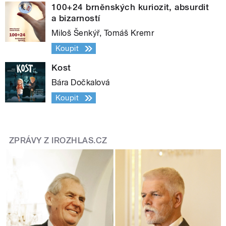
100+24 brněnských kuriozit, absurdit
a bizarností
Miloš Šenkýř, Tomáš Kremr
Koupit
Kost
Bára Dočkalová
Koupit
ZPRÁVY Z IROZHLAS.CZ