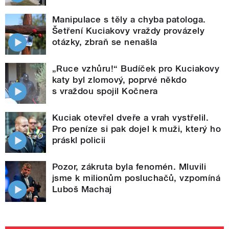
Manipulace s těly a chyba patologa.
Šetření Kuciakovy vraždy provázely
otázky, zbraň se nenašla
„Ruce vzhůru!“ Budíček pro Kuciakovy
katy byl zlomový, poprvé někdo
s vraždou spojil Kočnera
Kuciak otevřel dveře a vrah vystřelil.
Pro peníze si pak dojel k muži, který ho
práskl policii
Pozor, zákruta byla fenomén. Mluvili
jsme k milionům posluchačů, vzpomíná
Luboš Machaj