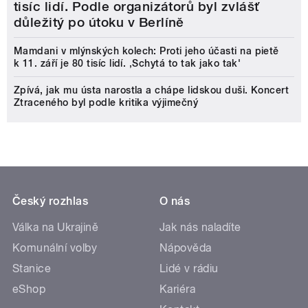
tisíc lidí. Podle organizátorů byl zvlášť
důležitý po útoku v Berlíně
Mamdani v mlýnských kolech: Proti jeho účasti na pietě
k 11. září je 80 tisíc lidí. ‚Schytá to tak jako tak'
Zpívá, jak mu ústa narostla a chápe lidskou duši. Koncert
Ztraceného byl podle kritika výjimečný
Český rozhlas
O nás
Válka na Ukrajině
Jak nás naladíte
Komunální volby
Nápověda
Stanice
Lidé v rádiu
eShop
Kariéra