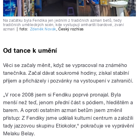
Na začátku byla Fendika jen jedním z tradičních azmari betů, tedy
tradičních uměleckých scén, kde vystupují amharští bardové, zvaní
azmari
|
foto:
Zdeněk Novák
,
Český rozhlas
Od tance k umění
Věci se začaly měnit, když se vypracoval na známého
tanečníka. Začal dávat soukromé hodiny, získal stabilní
příjem a přicházely i pozvánky na vystoupení v zahraničí.
„V roce 2008 jsem si Fendiku poprvé pronajal. Byla
menší než teď, jenom přední část s pódiem, hledištěm a
barem. A oproti ostatním azmari betům jsem změnil
přístup: Z Fendiky jsme udělali kulturní centrum a založili
tady jazzovou skupinu Etiokolor,“ pokračuje ve vyprávění
Melaku Belay.