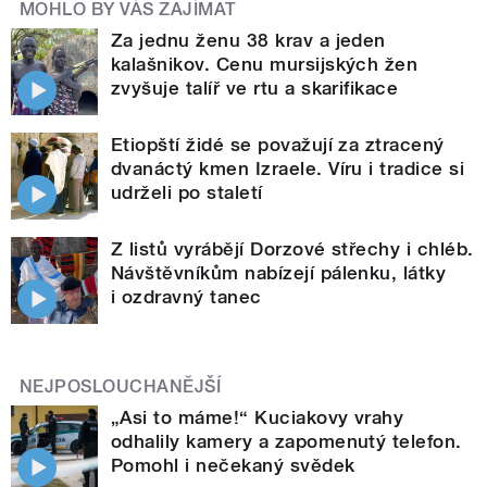
MOHLO BY VÁS ZAJÍMAT
Za jednu ženu 38 krav a jeden
kalašnikov. Cenu mursijských žen
zvyšuje talíř ve rtu a skarifikace
Etiopští židé se považují za ztracený
dvanáctý kmen Izraele. Víru i tradice si
udrželi po staletí
Z listů vyrábějí Dorzové střechy i chléb.
Návštěvníkům nabízejí pálenku, látky
i ozdravný tanec
NEJPOSLOUCHANĚJŠÍ
„Asi to máme!“ Kuciakovy vrahy
odhalily kamery a zapomenutý telefon.
Pomohl i nečekaný svědek