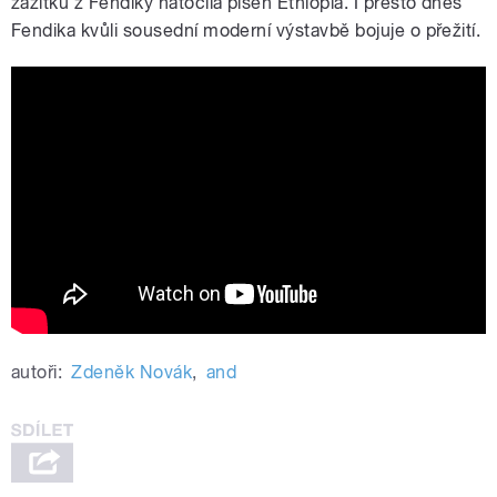
zážitků z Fendiky natočila píseň Ethiopia. I přesto
dnes
Fendika kvůli sousední moderní výstavbě bojuje o přežití.
Ethiopia
autoři:
Zdeněk Novák
,
and