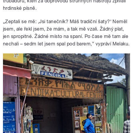
trubadúrů, kteří za doprovodu strunných nástrojů zpívali
hrdinské písně.
„Zeptali se mě: ‚Jsi tanečník? Máš tradiční šaty?‘ Neměl
jsem, ale řekl jsem, že mám, a tak mě vzali. Žádný plat,
jen spropitné. Žádné místo na spaní. Po čase mě tam ale
nechali – sedm let jsem spal pod barem,” vypráví Melaku.