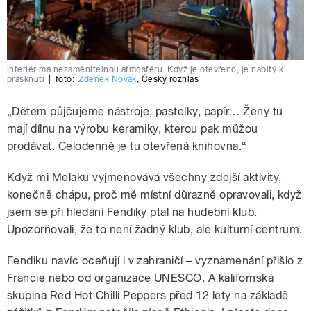
Interiér má nezaměnitelnou atmosféru. Když je otevřeno, je nabitý k
prasknutí
|
foto:
Zdeněk Novák
,
Český rozhlas
„Dětem půjčujeme nástroje, pastelky, papír… Ženy tu
mají dílnu na výrobu keramiky, kterou pak můžou
prodávat. Celodenně je tu otevřená knihovna.“
Když mi Melaku vyjmenovává všechny zdejší aktivity,
konečně chápu, proč mě místní důrazně opravovali, když
jsem se při hledání Fendiky ptal na hudební klub.
Upozorňovali, že to není žádný klub, ale kulturní centrum.
Fendiku navíc oceňují i v zahraničí – vyznamenání přišlo z
Francie nebo od organizace UNESCO. A kalifornská
skupina Red Hot Chilli Peppers před 12 lety na základě