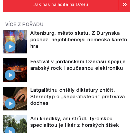
Jak nás naladíte na DABu
VÍCE Z POŘADU
Altenburg, město skatu. Z Durynska
pochází nejoblíbenější německá karetní
hra
Festival v jordánském Džerašu spojuje
arabský rock i současnou elektroniku
Latgalštinu chtěly diktatury zničit.
Stereotyp o „separatistech“ přetrvává
dodnes
Ani knedlíky, ani štrůdl. Tyrolskou
specialitou je likér z horských šišek