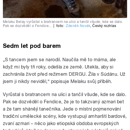
Melaku Belay vyrůstal s bratrancem na ulici a tančil všude, kde se dalo.
Pak se dozvěděl o Fendice...
|
foto:
Zdeněk Novák
,
Český rozhlas
Sedm let pod barem
„S tancem jsem se narodil. Naučila mě to máma, ale
když mi byly tři roky, odešla ze země. Utekla, aby si
zachránila život před režimem DERGU. Žila v Súdánu. Už
jsem ji nikdy neviděl,“ popisuje Melaku svůj příběh.
Vyrůstal s bratrancem na ulici a tančil všude, kde se dalo.
Pak se dozvěděl o Fendice, že je to takzvaný azmari bet
a že tam shánějí tanečníka. Jede o místní pojmenování
tradiční umělecké scény, kde vystupují amharští bardové,
zvaní azmari – něco jako etiopská obdoba evropských