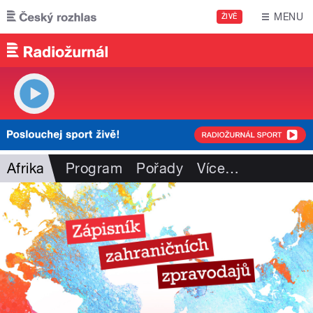
Přejít k hlavnímu obsahu
MENU
ŽIVĚ
Afrika
Program
Pořady
Více
…