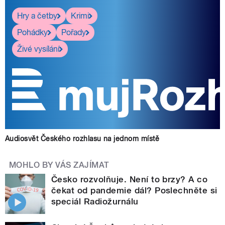
Hry a četby
Krimi
Pohádky
Pořady
Živé vysílání
Audiosvět Českého rozhlasu na jednom místě
MOHLO BY VÁS ZAJÍMAT
Česko rozvolňuje. Není to brzy? A co
čekat od pandemie dál? Poslechněte si
speciál Radiožurnálu