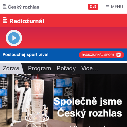
Přejít k hlavnímu obsahu
MENU
ŽIVĚ
Zdraví
Program
Pořady
Více
…