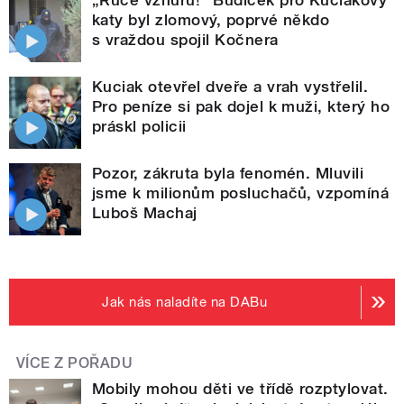
„Ruce vzhůru!“ Budíček pro Kuciakovy
katy byl zlomový, poprvé někdo
s vraždou spojil Kočnera
Kuciak otevřel dveře a vrah vystřelil.
Pro peníze si pak dojel k muži, který ho
práskl policii
Pozor, zákruta byla fenomén. Mluvili
jsme k milionům posluchačů, vzpomíná
Luboš Machaj
Jak nás naladíte na DABu
VÍCE Z POŘADU
Mobily mohou děti ve třídě rozptylovat.