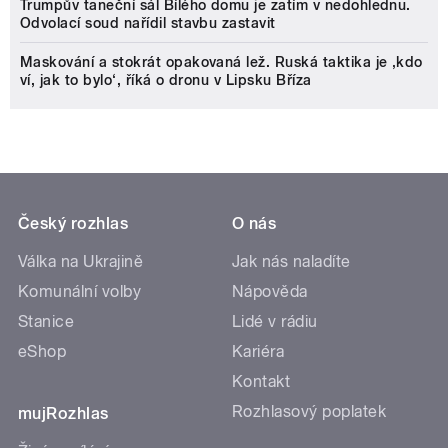
Trumpův taneční sál Bílého domu je zatím v nedohlednu.
Odvolací soud nařídil stavbu zastavit
Maskování a stokrát opakovaná lež. Ruská taktika je ‚kdo
ví, jak to bylo‘, říká o dronu v Lipsku Bříza
Český rozhlas
O nás
Válka na Ukrajině
Jak nás naladíte
Komunální volby
Nápověda
Stanice
Lidé v rádiu
eShop
Kariéra
Kontakt
Rozhlasový poplatek
mujRozhlas