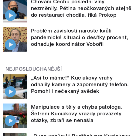
Chování Čechů poslední vlny
nezměnily. Pětina neočkovaných stejně
do restaurací chodila, říká Prokop
Problém závislostí naroste kvůli
pandemické situaci o desítky procent,
odhaduje koordinátor Vobořil
NEJPOSLOUCHANĚJŠÍ
„Asi to máme!“ Kuciakovy vrahy
odhalily kamery a zapomenutý telefon.
Pomohl i nečekaný svědek
Manipulace s těly a chyba patologa.
Šetření Kuciakovy vraždy provázely
otázky, zbraň se nenašla