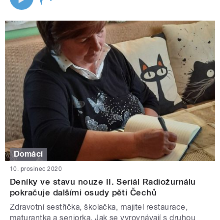
Domácí
10. prosinec 2020
Deníky ve stavu nouze II. Seriál Radiožurnálu
pokračuje dalšími osudy pěti Čechů
Zdravotní sestřička, školačka, majitel restaurace,
maturantka a seniorka. Jak se vyrovnávají s druhou