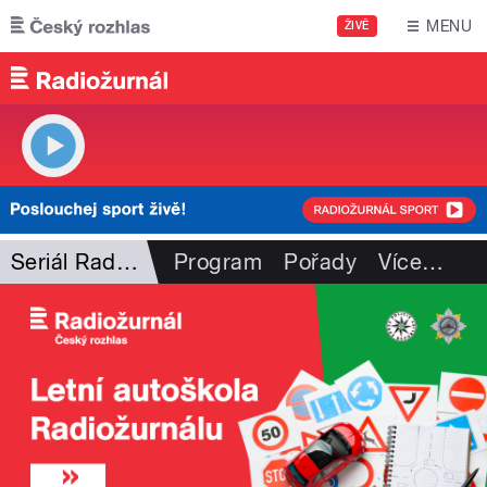
Přejít k hlavnímu obsahu
MENU
ŽIVĚ
Seriál Radiožurnálu
Program
Pořady
Více
…