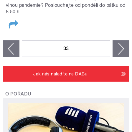
vlnou pandemie? Poslouchejte od pondělí do pátku od
8.50 h.
STRÁNKY
33
n
zí
Jak nás naladíte na DABu
O POŘADU