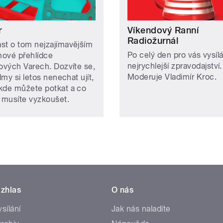
r
Víkendový Ranní
Radiožurnál
st o tom nejzajímavějším
Po celý den pro vás vysíl
lmové přehlídce
nejrychlejší zpravodajství.
lových Varech. Dozvíte se,
Moderuje Vladimír Kroc.
ilmy si letos nenechat ujít,
kde můžete potkat a co
ě musíte vyzkoušet.
zhlas
O nás
ysílání
Jak nás naladíte