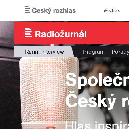
Přejít k hlavnímu obsahu
iRozhlas
Ranní interview
Program
Pořad