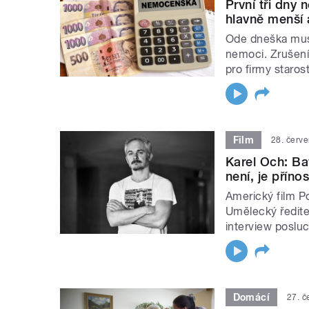
První tři dny
hlavně menší 
Ode dneška musí
nemoci. Zrušen
pro firmy starost
Film
28. červ
Karel Och: Bav
není, je příno
Americký film P
Umělecký ředite
interview poslu
Domácí
27. č