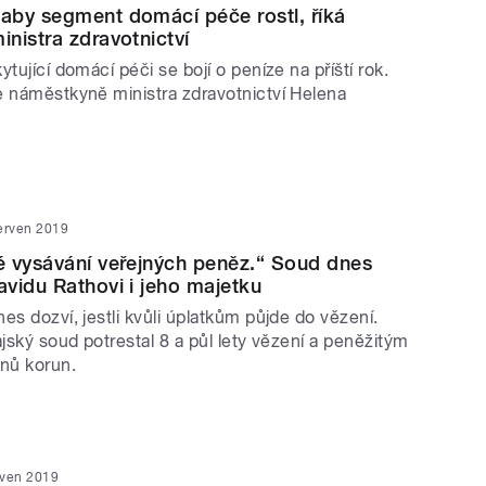
aby segment domácí péče rostl, říká
nistra zdravotnictví
ytující domácí péči se bojí o peníze na příští rok.
e náměstkyně ministra zdravotnictví Helena
erven 2019
 vysávání veřejných peněz.“ Soud dnes
vidu Rathovi i jeho majetku
es dozví, jestli kvůli úplatkům půjde do vězení.
ajský soud potrestal 8 a půl lety vězení a peněžitým
onů korun.
rven 2019