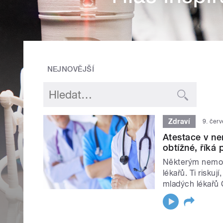
NEJNOVĚJŠÍ
Zdraví
9. čer
Atestace v ne
obtížné, říká
Některým nemoc
lékařů. Ti risku
mladých lékařů 