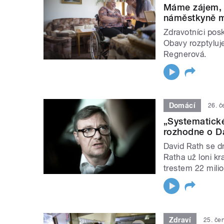
Máme zájem, 
náměstkyně mi
Zdravotníci posk
Obavy rozptyluj
Regnerová.
Domácí
26. č
„Systematické
rozhodne o Da
David Rath se dn
Ratha už loni kr
trestem 22 mili
Zdraví
25. če