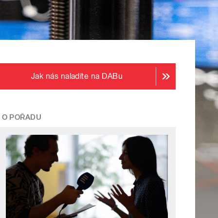
Jak nás naladíte na DABu
O POŘADU