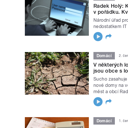
Radek Holý: 
v pořádku. Kvů
Národní úřad pr
nedostatkem IT 
Domácí
2. če
V některých l
jsou obce s lo
Sucho zasahuje 
nové domy na vo
měst a obcí Ra
Domácí
1. če