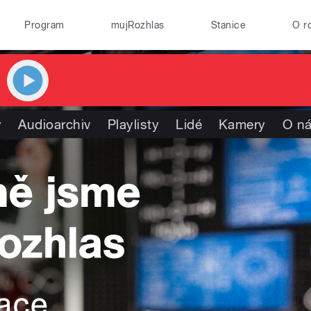
Program
mujRozhlas
Stanice
O r
y
Audioarchiv
Playlisty
Lidé
Kamery
O n