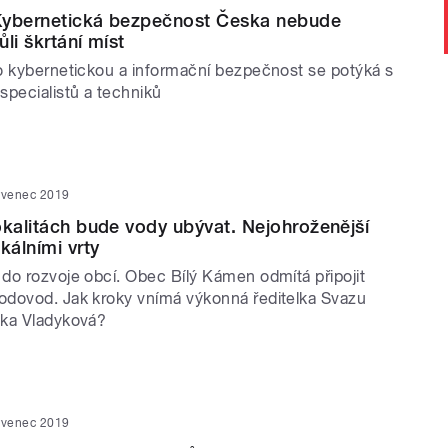
Kybernetická bezpečnost Česka nebude
li škrtání míst
o kybernetickou a informační bezpečnost se potýká s
specialistů a techniků
rvenec 2019
okalitách bude vody ubývat. Nejohroženější
kálními vrty
do rozvoje obcí. Obec Bílý Kámen odmítá připojit
dovod. Jak kroky vnímá výkonná ředitelka Svazu
dka Vladyková?
rvenec 2019