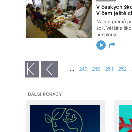
V českých škol
V čem ještě c
Na sto gramů po
soli. Většina šk
nesplňuje.
STRÁNKY
…
249
250
251
252
« první
‹ předchozí
DALŠÍ POŘADY