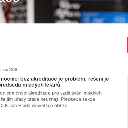
venec 2019
mocnici bez akreditace je problém, řešení je
 předseda mladých lékařů
nicím chybí akreditace pro vzdělávání mladých
jí, že jim úřady praxe neuznají. Předseda sekce
ČLK Jan Přáda vysvětluje obtíže.