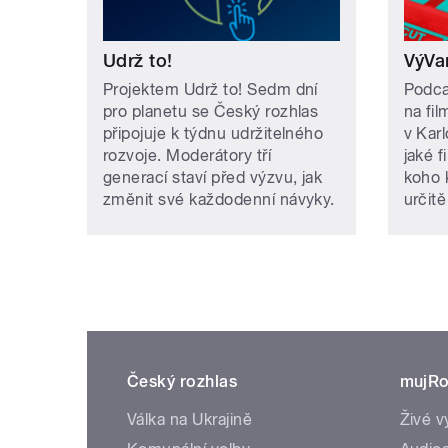
Udrž to!
VýVa
Projektem Udrž to! Sedm dní
Podca
pro planetu se Český rozhlas
na fi
připojuje k týdnu udržitelného
v Kar
rozvoje. Moderátory tří
jaké f
generací staví před výzvu, jak
koho 
změnit své každodenní návyky.
určit
Český rozhlas
mujRo
Válka na Ukrajině
Živé v