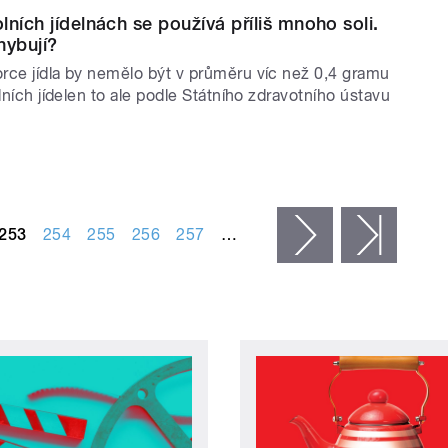
ních jídelnách se používá příliš mnoho soli.
hybují?
rce jídla by nemělo být v průměru víc než 0,4 gramu
olních jídelen to ale podle Státního zdravotního ústavu
253
254
255
256
257
…
následující ›
posled