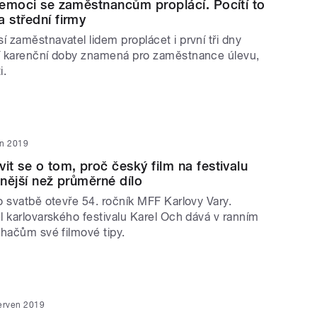
 nemoci se zaměstnancům proplácí. Pocítí to
a střední firmy
 zaměstnavatel lidem proplácet i první tři dny
í karenční doby znamená pro zaměstnance úlevu,
i.
en 2019
it se o tom, proč český film na festivalu
snější než průměrné dílo
o svatbě otevře 54. ročník MFF Karlovy Vary.
l karlovarského festivalu Karel Och dává v ranním
chačům své filmové tipy.
erven 2019