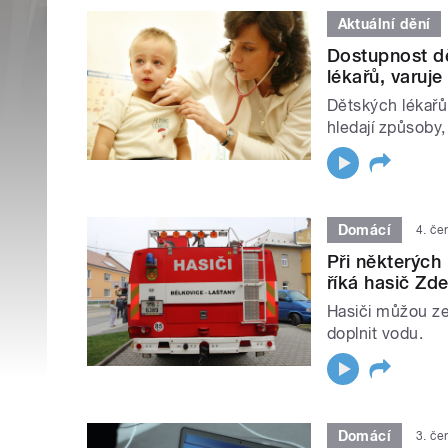
Aktuální dění
Dostupnost dě
lékařů, varuj
Dětských lékařů
hledají způsoby,
Domácí
4. če
Při některých
říká hasič Zd
Hasiči můžou ze 
doplnit vodu.
Domácí
3. če