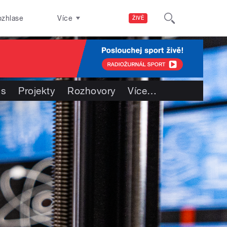
ozhlase
Více
ŽIVĚ
ás
Projekty
Rozhovory
Více
…