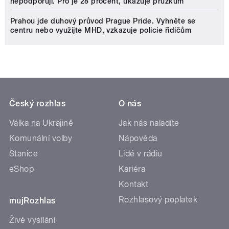
nepodporují. Pro je 28 procent, ukazuje průzkum
Prahou jde duhový průvod Prague Pride. Vyhněte se
centru nebo využijte MHD, vzkazuje policie řidičům
Český rozhlas
O nás
Válka na Ukrajině
Jak nás naladíte
Komunální volby
Nápověda
Stanice
Lidé v rádiu
eShop
Kariéra
Kontakt
Rozhlasový poplatek
mujRozhlas
Živé vysílání