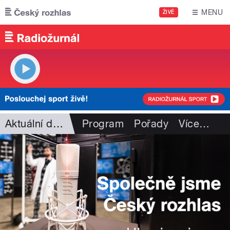
Přejít k hlavnímu obsahu
MENU
ŽIVĚ
Aktuální dění
Program
Pořady
Více
…