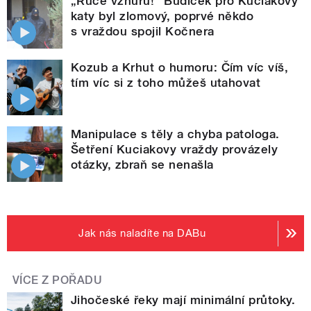
„Ruce vzhůru!“ Budíček pro Kuciakovy
katy byl zlomový, poprvé někdo
s vraždou spojil Kočnera
Kozub a Krhut o humoru: Čím víc víš,
tím víc si z toho můžeš utahovat
Manipulace s těly a chyba patologa.
Šetření Kuciakovy vraždy provázely
otázky, zbraň se nenašla
Jak nás naladíte na DABu
VÍCE Z POŘADU
Jihočeské řeky mají minimální průtoky.