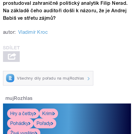
prostudoval zahraničně politický analytik Filip Nerad.
Na základě čeho auditoři došli k názoru, že je Andrej
Babiš ve střetu zájmů?
autor:
Vladimír Kroc
Všechny díly pořadu na mujRozhlas
mujRozhlas
Hry a četby
Krimi
Pohádky
Pořady
Živé vysílání