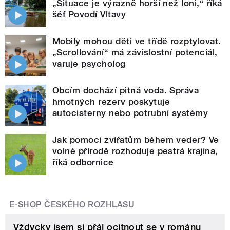
„Situace je výrazně horší než loni,“ říká
šéf Povodí Vltavy
Mobily mohou děti ve třídě rozptylovat.
„Scrollování“ má závislostní potenciál,
varuje psycholog
Obcím dochází pitná voda. Správa
hmotných rezerv poskytuje
autocisterny nebo potrubní systémy
Jak pomoci zvířatům během veder? Ve
volné přírodě rozhoduje pestrá krajina,
říká odbornice
E-SHOP ČESKÉHO ROZHLASU
Vždycky jsem si přál ocitnout se v románu