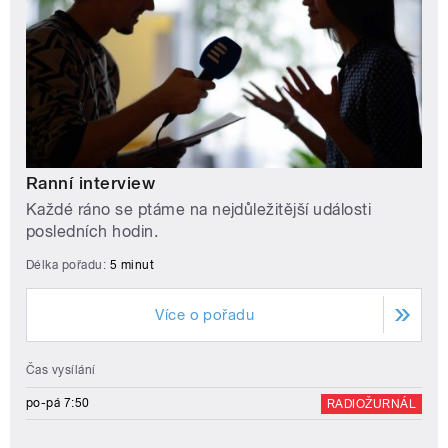
Ranní interview
Každé ráno se ptáme na nejdůležitější události
posledních hodin.
Délka pořadu:
5 minut
Více o pořadu
Čas vysílání
po-pá 7:50
RADIOŽURNÁL