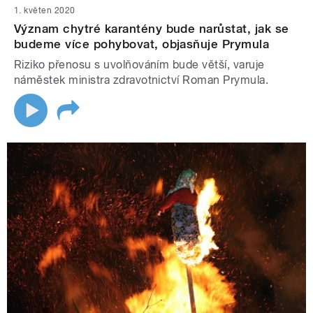
1. květen 2020
Význam chytré karantény bude narůstat, jak se
budeme více pohybovat, objasňuje Prymula
Riziko přenosu s uvolňováním bude větší, varuje
náměstek ministra zdravotnictví Roman Prymula.