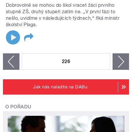
Dobrovolně se mohou do škol vracet žáci prvního
stupně ZŠ, druhý stupeň zatím ne. „V první fázi to
nešlo, uvidíme v následujících týdnech,“ říká ministr
školství Plaga.
STRÁNKY
226
n
zí
Jak nás naladíte na DABu
O POŘADU