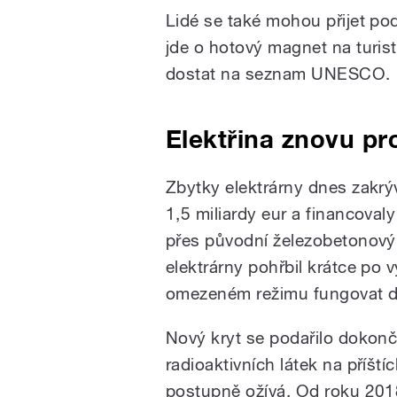
Lidé se také mohou přijet pod
jde o hotový magnet na turis
dostat na seznam UNESCO.
Elektřina znovu pr
Zbytky elektrárny dnes zakrý
1,5 miliardy eur a financovaly
přes původní železobetonový 
elektrárny pohřbil krátce po 
omezeném režimu fungovat da
Nový kryt se podařilo dokonči
radioaktivních látek na příštíc
postupně ožívá. Od roku 201