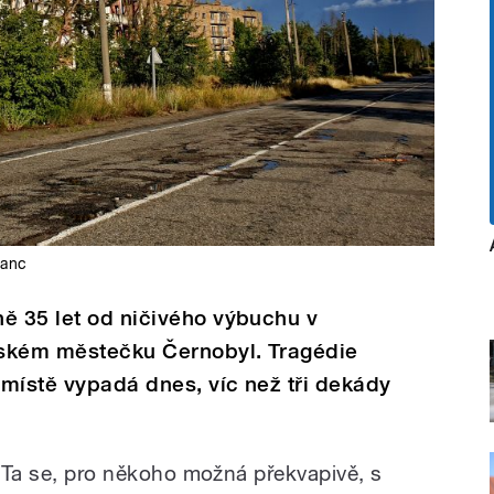
ranc
ě 35 let od ničivého výbuchu v
inském městečku Černobyl. Tragédie
a místě vypadá dnes, víc než tři dekády
. Ta se, pro někoho možná překvapivě, s