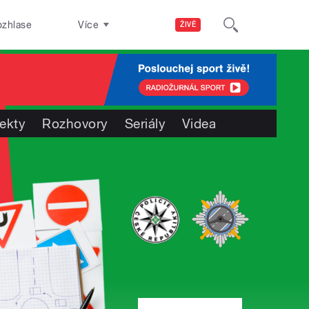
ozhlase
Více
ŽIVĚ
jekty
Rozhovory
Seriály
Videa