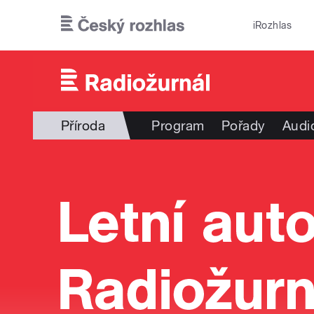
Přejít k hlavnímu obsahu
iRozhlas
Příroda
Program
Pořady
Audi