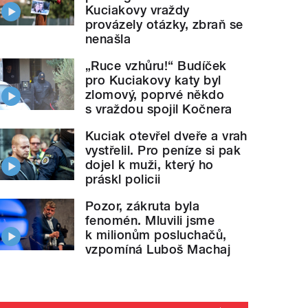
Kuciakovy vraždy
provázely otázky, zbraň se
nenašla
„Ruce vzhůru!“ Budíček
pro Kuciakovy katy byl
zlomový, poprvé někdo
s vraždou spojil Kočnera
Kuciak otevřel dveře a vrah
vystřelil. Pro peníze si pak
dojel k muži, který ho
práskl policii
Pozor, zákruta byla
fenomén. Mluvili jsme
k milionům posluchačů,
vzpomíná Luboš Machaj