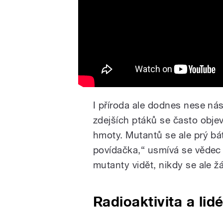
I příroda ale dodnes nese nás
zdejších ptáků se často obj
hmoty. Mutantů se ale prý b
povídačka,“ usmívá se vědec S
mutanty vidět, nikdy se ale žá
Radioaktivita a lid