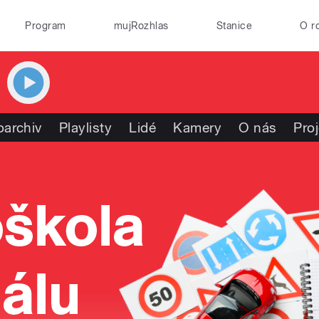
Program
mujRozhlas
Stanice
O r
oarchiv
Playlisty
Lidé
Kamery
O nás
Pro