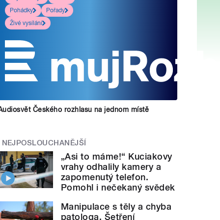
Pohádky
Pořady
Živé vysílání
Audiosvět Českého rozhlasu na jednom místě
NEJPOSLOUCHANĚJŠÍ
„Asi to máme!“ Kuciakovy
vrahy odhalily kamery a
zapomenutý telefon.
Pomohl i nečekaný svědek
Manipulace s těly a chyba
patologa. Šetření