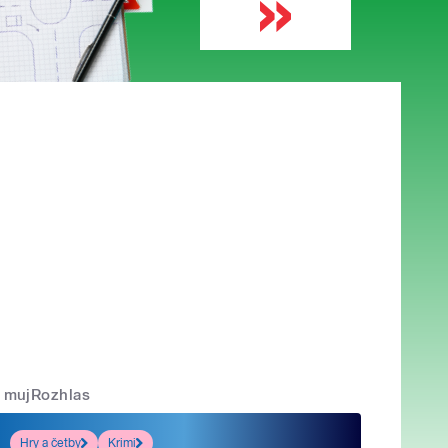
mujRozhlas
Hry a četby
Krimi