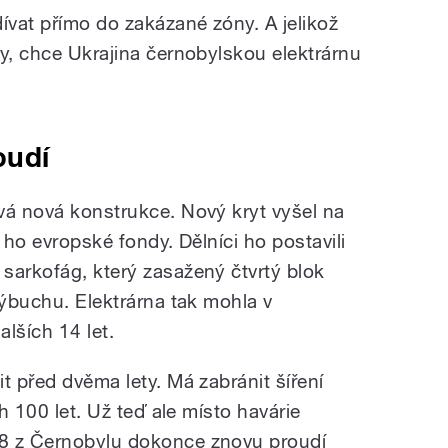
ívat přímo do zakázané zóny. A jelikož
ty, chce Ukrajina černobylskou elektrárnu
oudí
vá nová konstrukce. Nový kryt vyšel na
 ho evropské fondy. Dělníci ho postavili
sarkofág, který zasažený čtvrtý blok
výbuchu. Elektrárna tak mohla v
lších 14 let.
t před dvěma lety. Má zabránit šíření
h 100 let.
Už teď ale místo havárie
8 z Černobylu dokonce znovu proudí