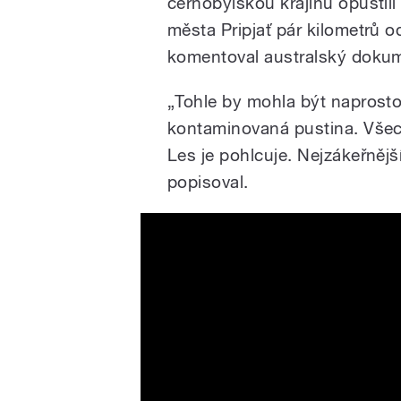
černobylskou krajinu opustili
města Pripjať pár kilometrů 
komentoval australský dokume
„Tohle by mohla být naprosto 
kontaminovaná pustina. Všech
Les je pohlcuje. Nejzákeřnější 
popisoval.
Chernobyl - What It's Like