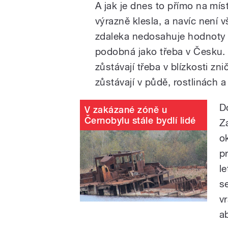
A jak je dnes to přímo na mís
výrazně klesla, a navíc není
zdaleka nedosahuje hodnoty 
podobná jako třeba v Česku.
zůstávají třeba v blízkosti zn
zůstávají v půdě, rostlinách a 
Do
V zakázané zóně u
Černobylu stále bydlí lidé
Z
o
pr
le
s
v
a