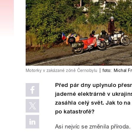
Motorky v zakázané zóně Černobylu
|
foto:
Michal F
Před pár dny uplynulo přesn
jaderné elektrárně v ukraj
zasáhla celý svět. Jak to n
po katastrofě?
Asi nejvíc se změnila příroda