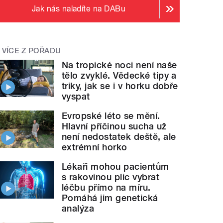
Jak nás naladíte na DABu
VÍCE Z POŘADU
Na tropické noci není naše
tělo zvyklé. Vědecké tipy a
triky, jak se i v horku dobře
vyspat
Evropské léto se mění.
Hlavní příčinou sucha už
není nedostatek deště, ale
extrémní horko
Lékaři mohou pacientům
s rakovinou plic vybrat
léčbu přímo na míru.
Pomáhá jim genetická
analýza