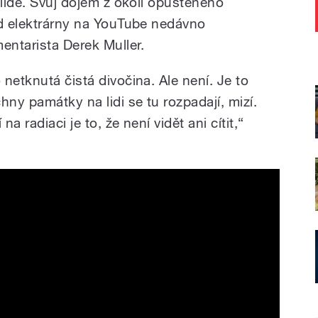
 lidé. Svůj dojem z okolí opuštěného
od elektrárny na YouTube nedávno
ntarista Derek Muller.
netknutá čistá divočina. Ale není. Je to
ny památky na lidi se tu rozpadají, mizí.
na radiaci je to, že není vidět ani cítit,“
 Today