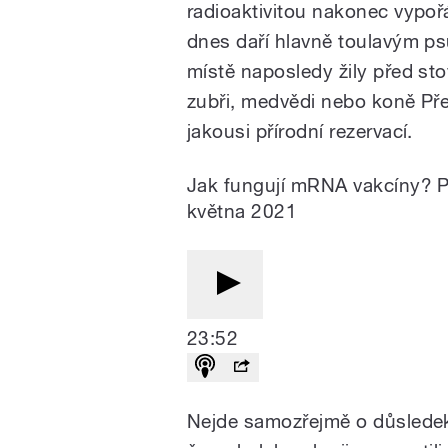
radioaktivitou nakonec vypořá
dnes daří hlavně toulavým psů
místě naposledy žily před stovk
zubři, medvědi nebo koně Pře
jakousi přírodní rezervací.
Jak fungují mRNA vakcíny? P
května 2021
23:52
Nejde samozřejmě o důsledek r