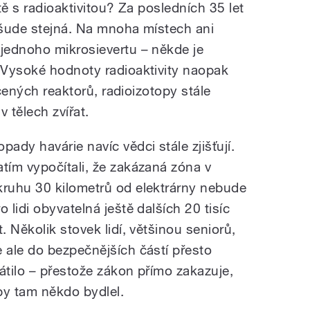
tě s radioaktivitou? Za posledních 35 let
 všude stejná. Na mnoha místech ani
jednoho mikrosievertu – někde je
 Vysoké hodnoty radioaktivity naopak
ičených reaktorů, radioizotopy stále
v tělech zvířat.
pady havárie navíc vědci stále zjišťují.
atím vypočítali, že zakázaná zóna v
kruhu 30 kilometrů od elektrárny nebude
o lidi obyvatelná ještě dalších 20 tisíc
t. Několik stovek lidí, většinou seniorů,
e ale do bezpečnějších částí přesto
rátilo – přestože zákon přímo zakazuje,
by tam někdo bydlel.