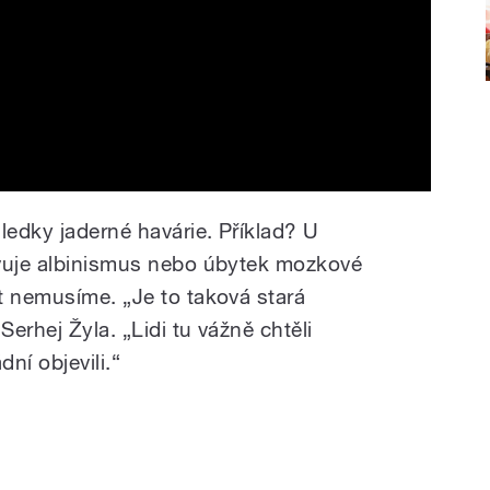
ledky jaderné havárie. Příklad? U
evuje albinismus nebo úbytek mozkové
át nemusíme.
„
Je to taková stará
erhej Žyla. „Lidi tu vážně chtěli
dní objevili.“
é