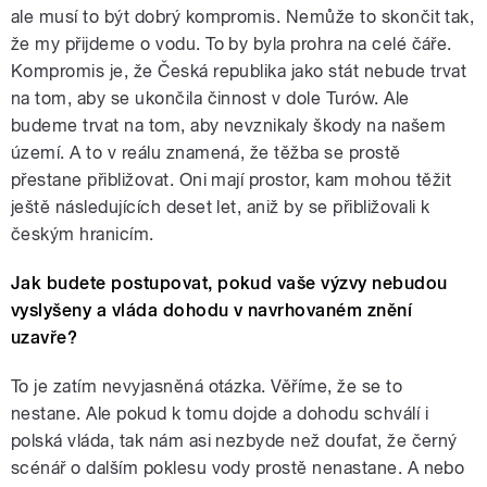
ale musí to být dobrý kompromis. Nemůže to skončit tak,
že my přijdeme o vodu. To by byla prohra na celé čáře.
Kompromis je, že Česká republika jako stát nebude trvat
na tom, aby se ukončila činnost v dole Turów. Ale
budeme trvat na tom, aby nevznikaly škody na našem
území. A to v reálu znamená, že těžba se prostě
přestane přibližovat. Oni mají prostor, kam mohou těžit
ještě následujících deset let, aniž by se přibližovali k
českým hranicím.
Jak budete postupovat, pokud vaše výzvy nebudou
vyslyšeny a vláda dohodu v navrhovaném znění
uzavře?
To je zatím nevyjasněná otázka. Věříme, že se to
nestane. Ale pokud k tomu dojde a dohodu schválí i
polská vláda, tak nám asi nezbyde než doufat, že černý
scénář o dalším poklesu vody prostě nenastane. A nebo