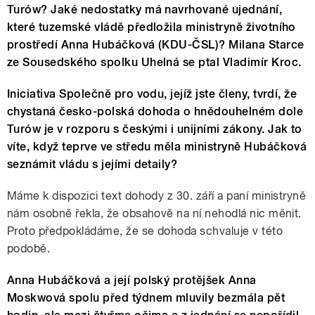
Turów? Jaké nedostatky má navrhované ujednání,
které tuzemské vládě předložila ministryně životního
prostředí Anna Hubáčková (KDU-ČSL)? Milana Starce
ze Sousedského spolku Uhelná se ptal Vladimír Kroc.
Iniciativa Společně pro vodu, jejíž jste členy, tvrdí, že
chystaná česko-polská dohoda o hnědouhelném dole
Turów je v rozporu s českými i unijními zákony. Jak to
víte, když teprve ve středu měla ministryně Hubáčková
seznámit vládu s jejími detaily?
Máme k dispozici text dohody z 30. září a paní ministryně
nám osobně řekla, že obsahově na ní nehodlá nic měnit.
Proto předpokládáme, že se dohoda schvaluje v této
podobě.
Anna Hubáčková a její polský protějšek Anna
Moskwová spolu před týdnem mluvily bezmála pět