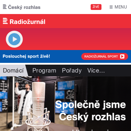
Přejít k hlavnímu obsahu
MENU
ŽIVĚ
Domácí
Program
Pořady
Více
…