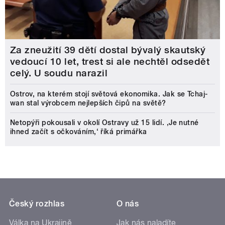
Za zneužití 39 dětí dostal bývalý skautský
vedoucí 10 let, trest si ale nechtěl odsedět
celý. U soudu narazil
Ostrov, na kterém stojí světová ekonomika. Jak se Tchaj-
wan stal výrobcem nejlepších čipů na světě?
Netopýři pokousali v okolí Ostravy už 15 lidí. ‚Je nutné
ihned začít s očkováním,‘ říká primářka
Český rozhlas
O nás
Válka na Ukrajině
Jak nás naladíte