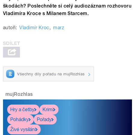
škodách? Poslechněte si celý audiozáznam rozhovoru
Vladimíra Kroce s Milanem Starcem.
autoři:
Vladimír Kroc
,
marz
Všechny díly pořadu na mujRozhlas
mujRozhlas
Hry a četby
Krimi
Pohádky
Pořady
Živé vysílání