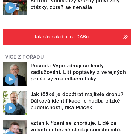
Šetření Kuciakovy vraždy provázely
otázky, zbraň se nenašla
Jak nás naladíte na DABu
VÍCE Z POŘADU
Rusnok: Vyprazdňují se limity
zadlužování. Lití poptávky z veřejných
peněz vyvolá inflační tlaky
Jak těžké je dopátrat majitele dronu?
Dálková identifikace je hudba blízké
budoucnosti, říká Plaček
Vztah k řízení se zhoršuje. Lidé za
volantem běžně sledují sociální sítě,