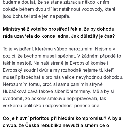
budeme doufat, že se stane zázrak a někdo k nám
dokáže během dvou tří let natáhnout vodovody, které
jsou bohužel stále jen na papíře.
Ministryně životního prostředí řekla, že by dohodu
ráda uzavřela do konce ledna. Jak důležitý je čas?
To je vyjádření, kterému vůbec nerozumím. Nejsme v
pozici, že bychom museli spěchat. V žádném případě to
takhle nestojí. Na naší straně je Evropská komise i
Evropský soudní dvůr a my rozhodně nejsme ti, kteří
musejí přispěchat s pro nás velice nevýhodnou dohodou.
Nerozumím tomu, proč si sama paní ministryně
Hubáčková dává takové šibeniční termíny. Měla by si
uvědomit, že ačkoliv smlouvu nepřipravovala, tak
veškerou politickou odpovědnost ponese ona.
Co je hlavní prioritou při hledání kompromisu? A byla
chyba, že Česká republika nevyužila směrnice o