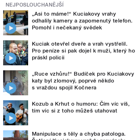
NEJPOSLOUCHANĚJŠÍ
„Asi to máme!“ Kuciakovy vrahy
odhalily kamery a zapomenutý telefon.
Pomohl i nečekaný svědek
Kuciak otevřel dveře a vrah vystřelil.
Pro peníze si pak dojel k muži, který ho
práskl policii
„Ruce vzhůru!“ Budíček pro Kuciakovy
katy byl zlomový, poprvé někdo
s vraždou spojil Kočnera
Kozub a Krhut o humoru: Čím víc víš,
tím víc si z toho můžeš utahovat
Manipulace s těly a chyba patologa.