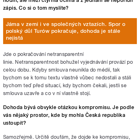
hodin, ale mezi čtyřma očima a z jednání se nepořídil
zápis. Co si o tom myslíte?
Jáma v zemi i ve společných vztazích. Spor o
polský důl Turów pokračuje, dohoda je stále
nejistá
Jde o pokračování netransparentní
linie.
Netransparentnost bohužel vyjednávání provází po
celou dobu. Kdyby smlouva neunikla do médií, tak
bychom se k tomu textu vlastně vůbec nedostali a stáli
bychom teď před situací, kdy bychom čekali, jestli se
smlouva uzavře a co v ní vlastně stojí.
Dohoda bývá obvykle otázkou kompromisu. Je podle
vás nějaký prostor, kde by mohla Česká republika
ustoupit?
Samozřejmě. Určitě doufám, že dojde ke kompromisu,