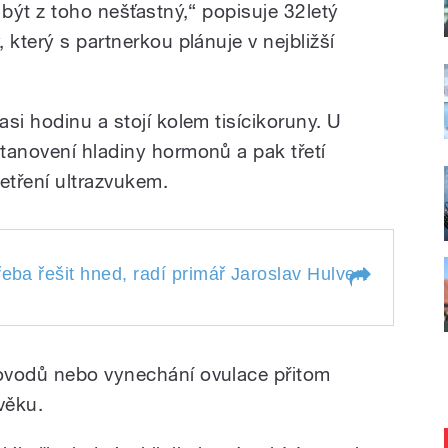
 být z toho nešťastný,“ popisuje 32letý
 který s partnerkou plánuje v nejbližší
si hodinu a stojí kolem tisícikoruny. U
tanovení hladiny hormonů a pak třetí
etření ultrazvukem.
eba řešit hned, radí primář Jaroslav Hulvert v report
 třeba řešit hned,
ulvert v reportáži
Hlaváčové
ovodů nebo vynechání ovulace přitom
věku.