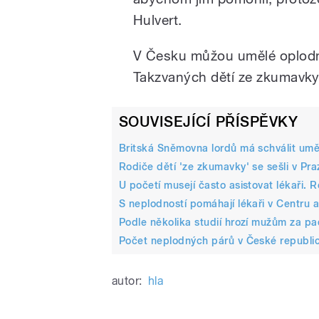
Hulvert.
V Česku můžou umělé oplodně
Takzvaných dětí ze zkumavky 
SOUVISEJÍCÍ PŘÍSPĚVKY
Britská Sněmovna lordů má schválit umě
Rodiče dětí 'ze zkumavky' se sešli v Pr
U početí musejí často asistovat lékaři.
S neplodností pomáhají lékaři v Centru 
Podle několika studií hrozí mužům za pa
Počet neplodných párů v České republice
autor:
hla