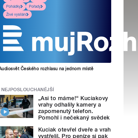
Pohádky
Pořady
Živé vysílání
Audiosvět Českého rozhlasu na jednom místě
NEJPOSLOUCHANĚJŠÍ
„Asi to máme!“ Kuciakovy
vrahy odhalily kamery a
zapomenutý telefon.
Pomohl i nečekaný svědek
Kuciak otevřel dveře a vrah
vystřelil. Pro peníze si pak