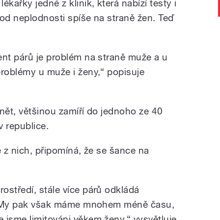
kařky jedné z klinik, která nabízí testy i
vod neplodnosti spíše na straně žen. Teď
ent párů je problém na straně muže a u
problémy u muže i ženy,“ popisuje
nět, většinou zamíří do jednoho ze 40
v republice.
é z nich, připomíná, že se šance na
ostředí, stále více párů odkládá
et. My pak však máme mnohem méně času,
 jsme limitováni věkem ženy,“ vysvětluje