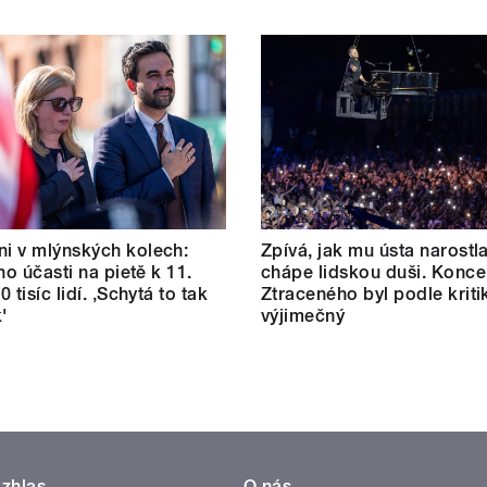
i v mlýnských kolech:
Zpívá, jak mu ústa narostl
ho účasti na pietě k 11.
chápe lidskou duši. Konce
80 tisíc lidí. ‚Schytá to tak
Ztraceného byl podle kriti
'
výjimečný
zhlas
O nás