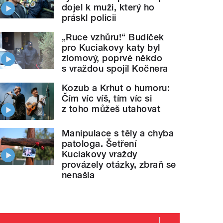
dojel k muži, který ho
práskl policii
„Ruce vzhůru!“ Budíček
pro Kuciakovy katy byl
zlomový, poprvé někdo
s vraždou spojil Kočnera
Kozub a Krhut o humoru:
Čím víc víš, tím víc si
z toho můžeš utahovat
Manipulace s těly a chyba
Problémy s početím 
áži Veroniky
Hlaváčové
" style="">
patologa. Šetření
Kuciakovy vraždy
provázely otázky, zbraň se
nenašla