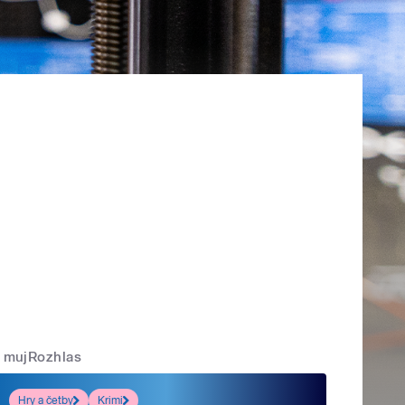
mujRozhlas
Hry a četby
Krimi