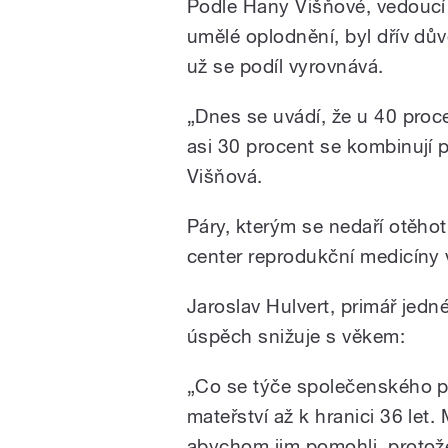
Podle Hany Višňové, vedoucí lé
umělé oplodnění, byl dřív dů
už se podíl vyrovnává.
/
„Dnes se uvádí, že u 40 proc
asi 30 procent se kombinují 
Višňová.
Páry, kterým se nedaří otěhot
center reprodukční medicíny 
pause
Jaroslav Hulvert, primář jedn
úspěch snižuje s věkem:
„Co se týče společenského pr
mateřství až k hranici 36 l
abychom jim pomohli, protože