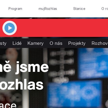
Program
mujRozhlas
Stanice
O r
isty
Lidé
Kamery
O nás
Projekty
Rozhov