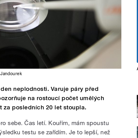
p Jandourek
den neplodnosti. Varuje páry před
pozorňuje na rostoucí počet umělých
t za posledních 20 let stoupla.
pro sebe. Čas letí. Kouřím, mám spoustu
ýsledku testu se zařídím. Je to lepší, než