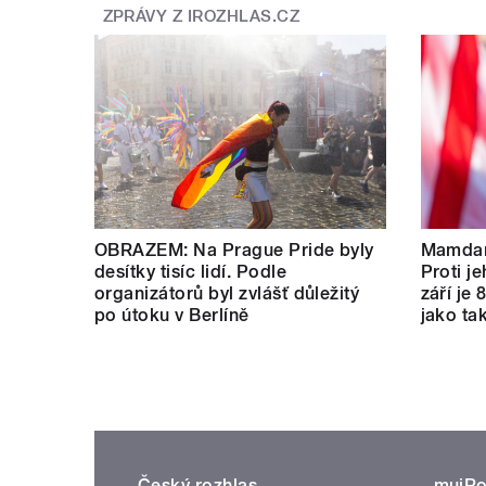
ZPRÁVY Z IROZHLAS.CZ
OBRAZEM: Na Prague Pride byly
Mamdan
desítky tisíc lidí. Podle
Proti je
organizátorů byl zvlášť důležitý
září je 
po útoku v Berlíně
jako tak
Český rozhlas
mujRo