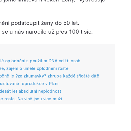
ní podstoupit ženy do 50 let.
se u nás narodilo už přes 100 tisíc.
lé oplodnění s použitím DNA od tří osob
aze, zájem o umělé oplodnění roste
 Ročně je ?ze zkumavky? zhruba každé třicáté dítě
asistované reprodukce v Plzni
desát let absolutní neplodnost
 roste. Na vině jsou více muži