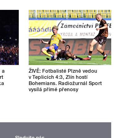
a a
ŽIVĚ: Fotbalisté Plzně vedou
rt
v Teplicích 4:3, Zlín hostí
ka
Bohemians. Radiožurnál Sport
vysílá přímé přenosy
Sledujte nás