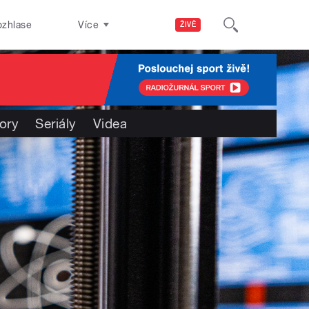
ozhlase
Více
ŽIVĚ
ory
Seriály
Videa