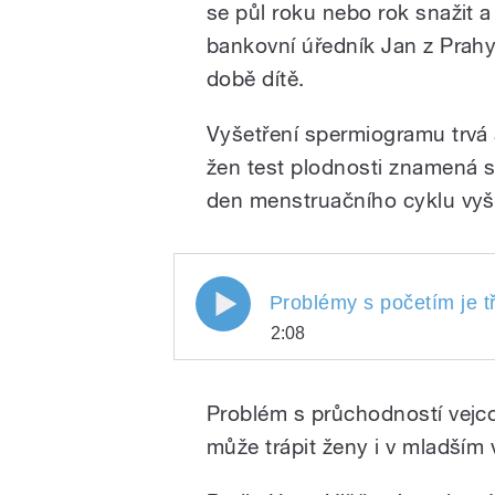
se půl roku nebo rok snažit a
bankovní úředník Jan z Prahy,
době dítě.
Vyšetření spermiogramu trvá a
žen test plodnosti znamená s
den menstruačního cyklu vyš
Problémy s početím je tř
2:08
Problémy s početím je
Play
radí primář Jaroslav H
Problém s průchodností vejc
Veroniky
může trápit ženy i v mladším 