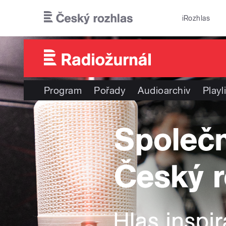
Přejít k hlavnímu obsahu
iRozhlas
Program
Pořady
Audioarchiv
Playl