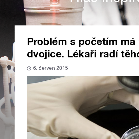
Problém s početím má 
dvojice. Lékaři radí tě
6. červen 2015