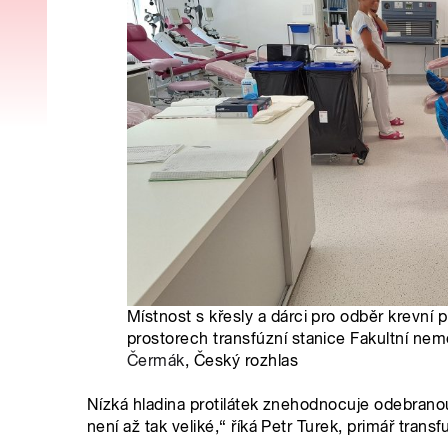
Místnost s křesly a dárci pro odběr krevní
prostorech transfúzní stanice Fakultní ne
Čermák
, Český rozhlas
Nízká hladina protilátek znehodnocuje odebran
není až tak veliké,“ říká Petr Turek, primář tr