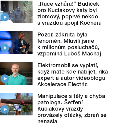
„Ruce vzhůru!“ Budíček
pro Kuciakovy katy byl
zlomový, poprvé někdo
s vraždou spojil Kočnera
Pozor, zákruta byla
fenomén. Mluvili jsme
k milionům posluchačů,
vzpomíná Luboš Machaj
Elektromobil se vyplatí,
když máte kde nabíjet, říká
expert a autor videoblogu
Akcelerace Electric
Manipulace s těly a chyba
patologa. Šetření
Kuciakovy vraždy
provázely otázky, zbraň se
nenašla