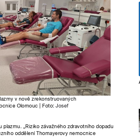
 plazmy v nově zrekonstruovaných
mocnice Olomouc | Foto:
Josef
ou plazmu. „Riziko závažného zdravotního dopadu
ansfuzního oddělení Thomayerovy nemocnice