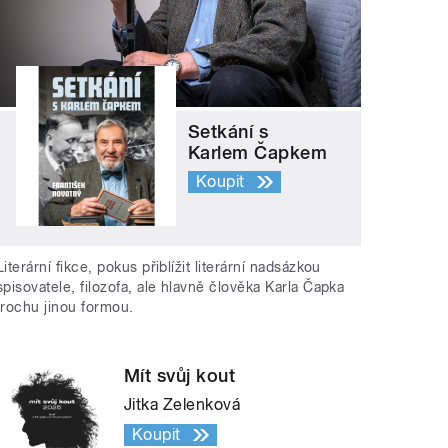
Setkání s
Karlem Čapkem
Koupit
Literární fikce, pokus přiblížit literární nadsázkou
spisovatele, filozofa, ale hlavně člověka Karla Čapka
trochu jinou formou.
Mít svůj kout
Jitka Zelenková
Koupit