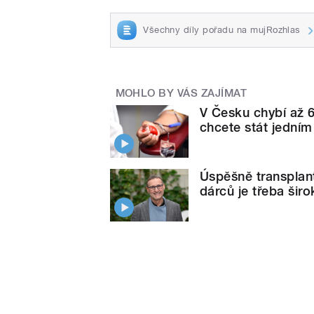
Všechny díly pořadu na mujRozhlas
MOHLO BY VÁS ZAJÍMAT
V Česku chybí až 6
chcete stát jedním
Úspěšně transplant
dárců je třeba širo