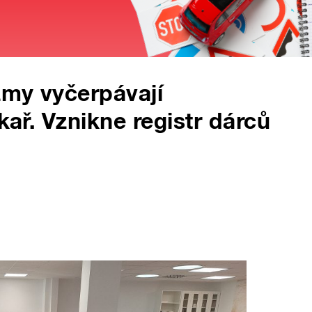
zmy vyčerpávají
kař. Vznikne registr dárců