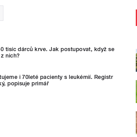
0 tisíc dárců krve. Jak postupovat, když se
 z nich?
ujeme i 70leté pacienty s leukémií. Registr
ký, popisuje primář