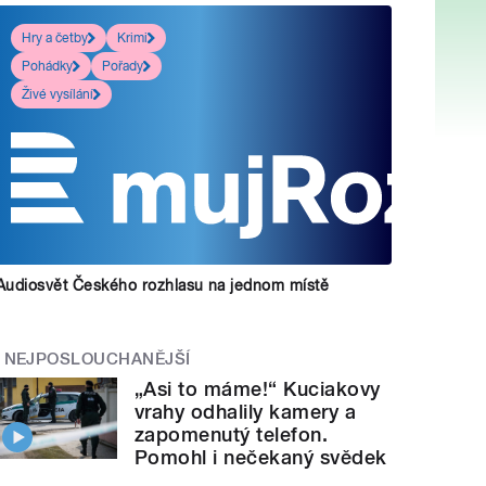
Hry a četby
Krimi
Pohádky
Pořady
Živé vysílání
Audiosvět Českého rozhlasu na jednom místě
NEJPOSLOUCHANĚJŠÍ
„Asi to máme!“ Kuciakovy
vrahy odhalily kamery a
zapomenutý telefon.
Pomohl i nečekaný svědek