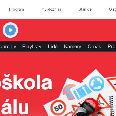
Program
mujRozhlas
Stanice
O r
oarchiv
Playlisty
Lidé
Kamery
O nás
Pro