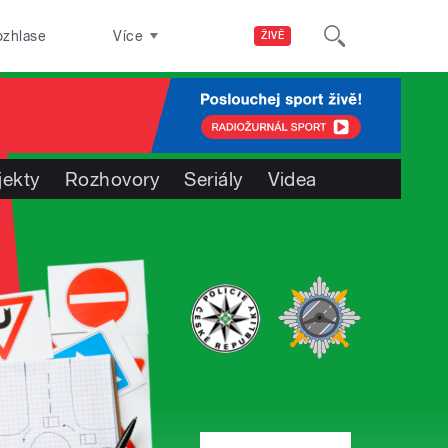
ozhlase
Více
ŽIVĚ
jekty
Rozhovory
Seriály
Videa