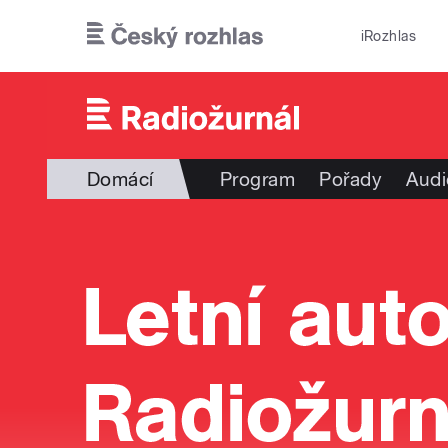
Přejít k hlavnímu obsahu
iRozhlas
Domácí
Program
Pořady
Audi