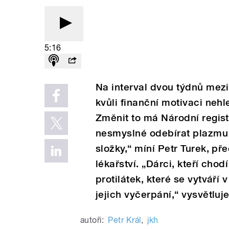
5:16
Na interval dvou týdnů mezi
kvůli finanční motivaci nehl
Změnit to má Národní regist
nesmyslné odebírat plazmu l
složky,“ míní Petr Turek, př
lékařství. „Dárci, kteří chod
protilátek, které se vytváří 
jejich vyčerpání,“ vysvětluje
autoři:
Petr Král
,
jkh