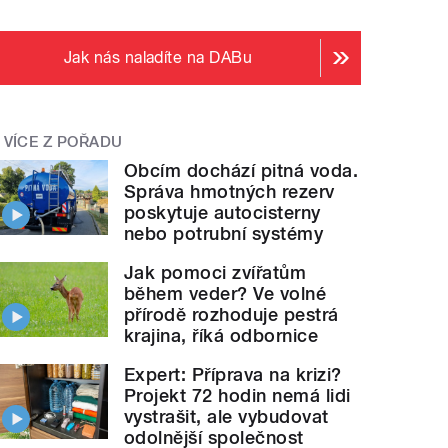
Jak nás naladíte na DABu
VÍCE Z POŘADU
Obcím dochází pitná voda.
Správa hmotných rezerv
poskytuje autocisterny
nebo potrubní systémy
Jak pomoci zvířatům
během veder? Ve volné
přírodě rozhoduje pestrá
krajina, říká odbornice
Expert: Příprava na krizi?
Projekt 72 hodin nemá lidi
vystrašit, ale vybudovat
odolnější společnost