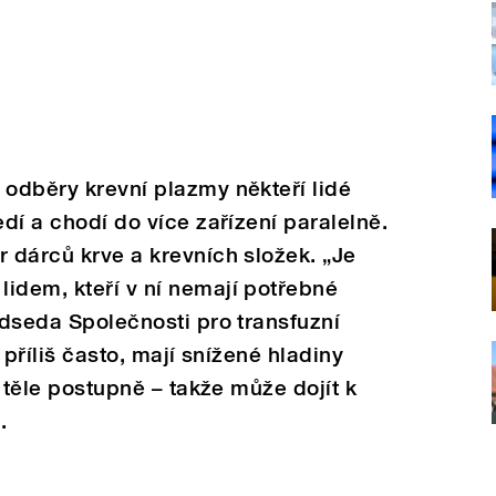
 odběry krevní plazmy někteří lidé
edí a chodí do více zařízení paralelně.
r dárců krve a krevních složek. „Je
idem, kteří v ní nemají potřebné
edseda Společnosti pro transfuzní
í příliš často, mají snížené hladiny
v těle postupně – takže může dojít k
.