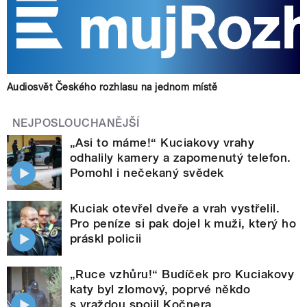
Audiosvět Českého rozhlasu na jednom místě
NEJPOSLOUCHANĚJŠÍ
„Asi to máme!“ Kuciakovy vrahy
odhalily kamery a zapomenutý telefon.
Pomohl i nečekaný svědek
Kuciak otevřel dveře a vrah vystřelil.
Pro peníze si pak dojel k muži, který ho
práskl policii
„Ruce vzhůru!“ Budíček pro Kuciakovy
katy byl zlomový, poprvé někdo
s vraždou spojil Kočnera