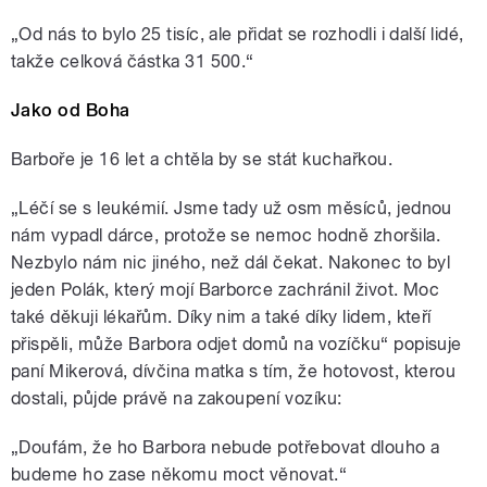
„Od nás to bylo 25 tisíc, ale přidat se rozhodli i další lidé,
takže celková částka 31 500.“
Jako od Boha
Barboře je 16 let a chtěla by se stát kuchařkou.
„Léčí se s leukémií. Jsme tady už osm měsíců, jednou
nám vypadl dárce, protože se nemoc hodně zhoršila.
Nezbylo nám nic jiného, než dál čekat. Nakonec to byl
jeden Polák, který mojí Barborce zachránil život. Moc
také děkuji lékařům. Díky nim a také díky lidem, kteří
přispěli, může Barbora odjet domů na vozíčku“ popisuje
paní Mikerová, dívčina matka s tím, že hotovost, kterou
dostali, půjde právě na zakoupení vozíku:
„Doufám, že ho Barbora nebude potřebovat dlouho a
budeme ho zase někomu moct věnovat.“