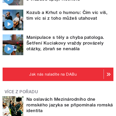
Kozub a Krhut o humoru: Čím víc víš,
tím víc si z toho můžeš utahovat
Manipulace s těly a chyba patologa.
Šetření Kuciakovy vraždy provázely
otázky, zbraň se nenašla
Jak nás naladíte na DABu
VÍCE Z POŘADU
Na oslavách Mezinárodního dne
romského jazyka se připomínala romská
identita