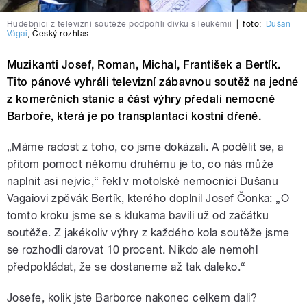
Hudebníci z televizní soutěže podpořili dívku s leukémií
|
foto:
Dušan
Vágai
,
Český rozhlas
Muzikanti Josef, Roman, Michal, František a Bertík.
Tito pánové vyhráli televizní zábavnou soutěž na jedné
z komerčních stanic a část výhry předali nemocné
Barboře, která je po transplantaci kostní dřeně.
„Máme radost z toho, co jsme dokázali. A podělit se, a
přitom pomoct někomu druhému je to, co nás může
naplnit asi nejvíc,“ řekl v motolské nemocnici Dušanu
Vagaiovi zpěvák Bertík, kterého doplnil Josef Čonka: „O
tomto kroku jsme se s klukama bavili už od začátku
soutěže. Z jakékoliv výhry z každého kola soutěže jsme
se rozhodli darovat 10 procent. Nikdo ale nemohl
předpokládat, že se dostaneme až tak daleko.“
Josefe, kolik jste Barborce nakonec celkem dali?