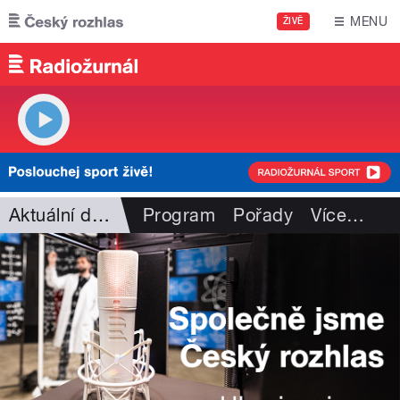
Přejít k hlavnímu obsahu
MENU
ŽIVĚ
Aktuální dění
Program
Pořady
Více
…