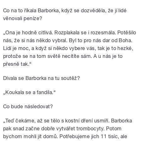
Co na to říkala Barborka, když se dozvěděla, že jí lidé
věnovali peníze?
„Ona je hodně citlivá. Rozplakala se i rozesmála. Potěšilo
nás, že si nás někdo vybral. Byl to pro nás dar od Boha.
Lidí je moc, a když si někdo vybere vás, tak je to hezké,
protože se na tom světě necítíte sám. A u nás je to
přesně tak.“
Dívala se Barborka na tu soutěž?
„Koukala se a fandila.“
Co bude následovat?
„Teď čekáme, až se tělo s kostní dření usmíří. Barborka
pak snad začne dobře vytvářet trombocyty. Potom
bychom mohli jít domů. Potřebujeme jich 11 tisíc, ale