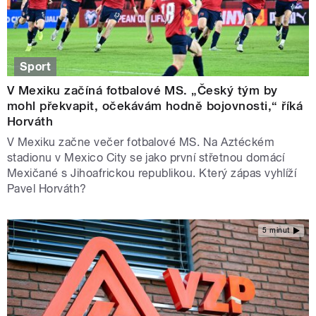
Sport
V Mexiku začíná fotbalové MS. „Český tým by
mohl překvapit, očekávám hodně bojovnosti,“ říká
Horváth
V Mexiku začne večer fotbalové MS. Na Aztéckém
stadionu v Mexico City se jako první střetnou domácí
Mexičané s Jihoafrickou republikou. Který zápas vyhlíží
Pavel Horváth?
5 minut