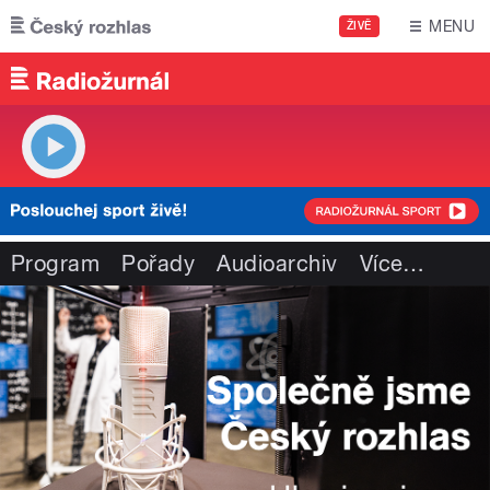
Přejít k hlavnímu obsahu
MENU
ŽIVĚ
Program
Pořady
Audioarchiv
Více
…