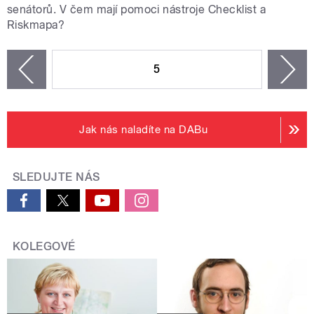
senátorů. V čem mají pomoci nástroje Checklist a
Riskmapa?
STRÁNKY
5
n
zí
Jak nás naladíte na DABu
SLEDUJTE NÁS
KOLEGOVÉ