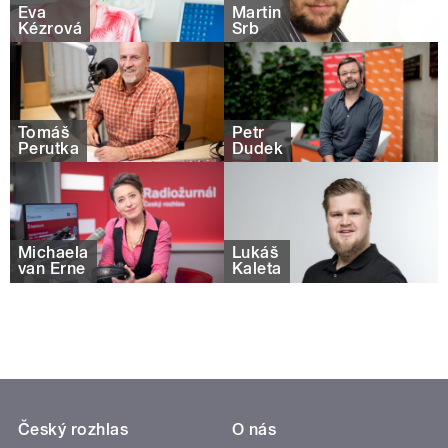
Eva
Martin
Kézrová
Srb
Tomáš
Petr
Perutka
Dudek
Michaela
Lukáš
van Erne
Kaleta
Český rozhlas
O nás