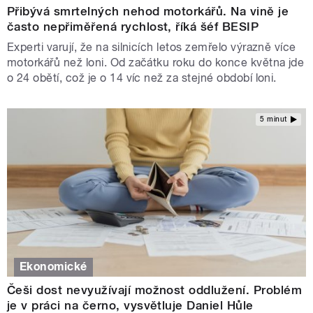
Přibývá smrtelných nehod motorkářů. Na vině je
často nepřiměřená rychlost, říká šéf BESIP
Experti varují, že na silnicích letos zemřelo výrazně více
motorkářů než loni. Od začátku roku do konce května jde
o 24 obětí, což je o 14 víc než za stejné období loni.
5 minut
Ekonomické
Češi dost nevyužívají možnost oddlužení. Problém
je v práci na černo, vysvětluje Daniel Hůle