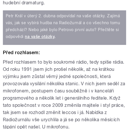
hudební dramaturg.
Petr Král v úterý 2. dubna odpovídal na vaše otázky. Zajímá
vás, jak se vybírá hudba na Radiožurnál a co všechno tomu
předchází? Nebo jaké bylo Petrovo první auto? Přečtěte si
odpovědi
na vaše otázky
.
Před rozhlasem:
Před rozhlasem to bylo soukromé rádio, tedy spíše rádia.
Od roku 1991 jsem jich prošel několik, až na krátkou
výjimku jsem zůstal věrný jedné společnosti, která
provozovala vysílání několika stanic. V nich jsem seděl za
mikrofonem, postupem času souběžně i v kanceláři
programového a několik let i generálního ředitele. Když
tato společnost v roce 2009 změnila majitele i styl práce,
tak jsem se rozhodl změnit leccos i já. Nabídka z
Radiožurnálu vše urychlila a já se po několika měsících
tápání opět našel. U mikrofonu.