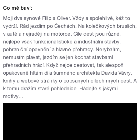
Co mě baví:
Moji dva synové Filip a Oliver. Vždy a spolehlivě, kéž to
vydrží. Rád jezdím po Čechách. Na kolečkových bruslích,
v autě a nejraději na motorce. Cíle cest jsou různé,
nejlépe však funkcionalistické a industriální stavby,
pohraniční opevnění a hlavně přehrady. Nerybařím,
nemusím plavat, jezdím se jen kochat stavbami
přehradních hrází. Když nejde cestovat, tak alespoň
opakovaně hltám díla šumného architekta Davida Vávry,
knihy a webové stránky o popsaných cílech mých cest. A
k tomu dražím staré pohlednice. Hádejte s jakými
motivy…
Tváře Radiožurnálu: Petr Král