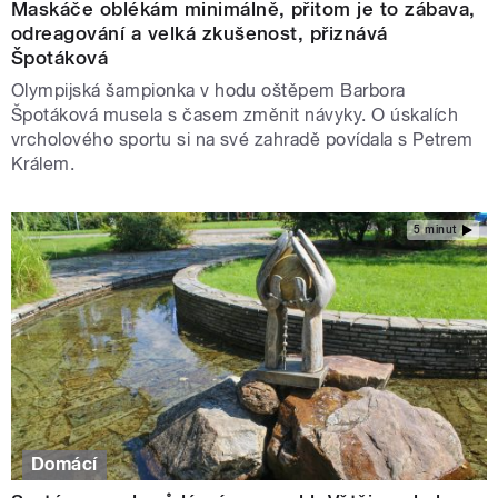
Maskáče oblékám minimálně, přitom je to zábava,
odreagování a velká zkušenost, přiznává
Špotáková
Olympijská šampionka v hodu oštěpem Barbora
Špotáková musela s časem změnit návyky. O úskalích
vrcholového sportu si na své zahradě povídala s Petrem
Králem.
5 minut
Domácí