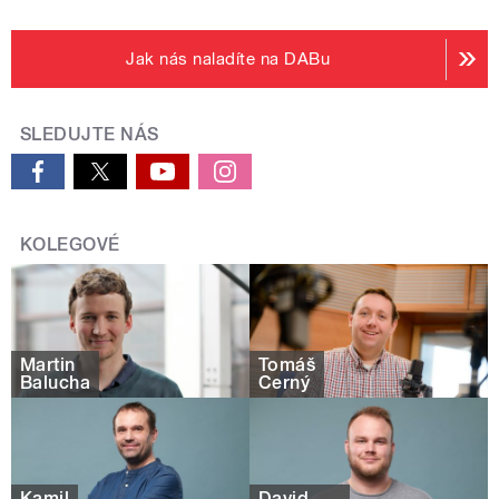
Jak nás naladíte na DABu
SLEDUJTE NÁS
KOLEGOVÉ
Martin
Tomáš
Balucha
Černý
Kamil
David