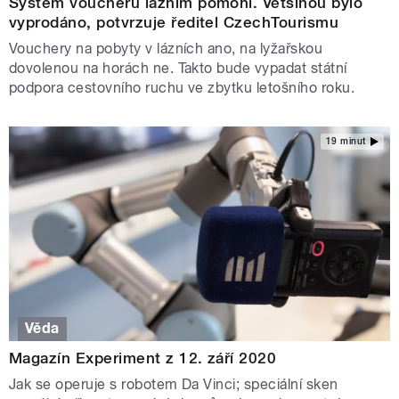
Systém voucherů lázním pomohl. Většinou bylo
vyprodáno, potvrzuje ředitel CzechTourismu
Vouchery na pobyty v lázních ano, na lyžařskou
dovolenou na horách ne. Takto bude vypadat státní
podpora cestovního ruchu ve zbytku letošního roku.
19 minut
Věda
Magazín Experiment z 12. září 2020
Jak se operuje s robotem Da Vinci; speciální sken