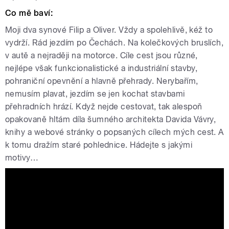
Co mě baví:
Moji dva synové Filip a Oliver. Vždy a spolehlivě, kéž to
vydrží. Rád jezdím po Čechách. Na kolečkových bruslích,
v autě a nejraději na motorce. Cíle cest jsou různé,
nejlépe však funkcionalistické a industriální stavby,
pohraniční opevnění a hlavně přehrady. Nerybařím,
nemusím plavat, jezdím se jen kochat stavbami
přehradních hrází. Když nejde cestovat, tak alespoň
opakovaně hltám díla šumného architekta Davida Vávry,
knihy a webové stránky o popsaných cílech mých cest. A
k tomu dražím staré pohlednice. Hádejte s jakými
motivy…
Tváře Radiožurnálu: Petr Král