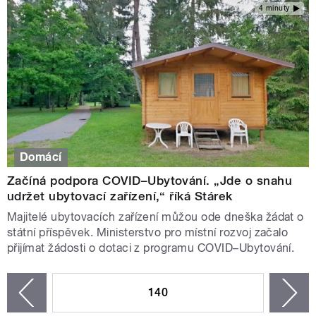
4 minuty
Domácí
Začíná podpora COVID–Ubytování. „Jde o snahu
udržet ubytovací zařízení,“ říká Stárek
Majitelé ubytovacích zařízení můžou ode dneška žádat o
státní příspěvek. Ministerstvo pro místní rozvoj začalo
přijímat žádosti o dotaci z programu COVID–Ubytování.
STRÁNKY
140
n
zí