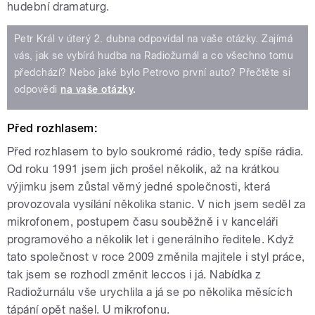
hudební dramaturg.
Petr Král v úterý 2. dubna odpovídal na vaše otázky. Zajímá
vás, jak se vybírá hudba na Radiožurnál a co všechno tomu
předchází? Nebo jaké bylo Petrovo první auto? Přečtěte si
odpovědi
na vaše otázky
.
Před rozhlasem:
Před rozhlasem to bylo soukromé rádio, tedy spíše rádia.
Od roku 1991 jsem jich prošel několik, až na krátkou
výjimku jsem zůstal věrný jedné společnosti, která
provozovala vysílání několika stanic. V nich jsem seděl za
mikrofonem, postupem času souběžně i v kanceláři
programového a několik let i generálního ředitele. Když
tato společnost v roce 2009 změnila majitele i styl práce,
tak jsem se rozhodl změnit leccos i já. Nabídka z
Radiožurnálu vše urychlila a já se po několika měsících
tápání opět našel. U mikrofonu.