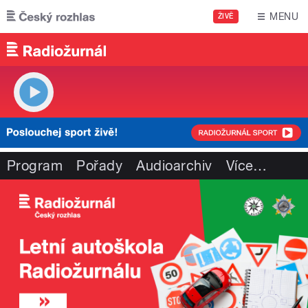
Přejít k hlavnímu obsahu
MENU
ŽIVĚ
Program
Pořady
Audioarchiv
Více
…