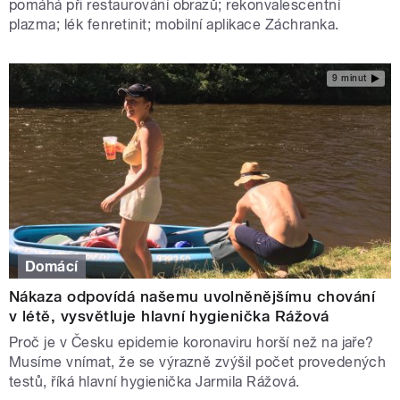
pomáhá při restaurování obrazů; rekonvalescentní
plazma; lék fenretinit; mobilní aplikace Záchranka.
9 minut
Domácí
Nákaza odpovídá našemu uvolněnějšímu chování
v létě, vysvětluje hlavní hygienička Rážová
Proč je v Česku epidemie koronaviru horší než na jaře?
Musíme vnímat, že se výrazně zvýšil počet provedených
testů, říká hlavní hygienička Jarmila Rážová.