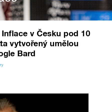
: Inflace v Česku pod 10
tta vytvořený umělou
oogle Bard
ry