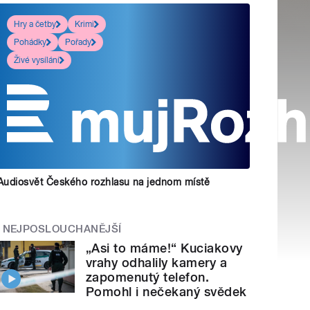
Hry a četby
Krimi
Pohádky
Pořady
Živé vysílání
Audiosvět Českého rozhlasu na jednom místě
NEJPOSLOUCHANĚJŠÍ
„Asi to máme!“ Kuciakovy
vrahy odhalily kamery a
zapomenutý telefon.
Pomohl i nečekaný svědek