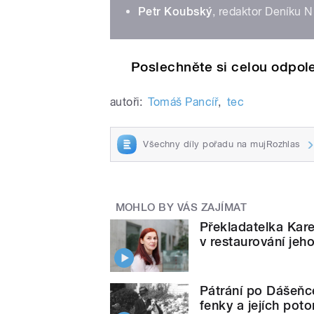
Petr Koubský
, redaktor Deníku N
Poslechněte si celou odpole
autoři:
Tomáš Pancíř
,
tec
Všechny díly pořadu na mujRozhlas
MOHLO BY VÁS ZAJÍMAT
Překladatelka Kar
v restaurování jeho
Pátrání po Dášeňc
fenky a jejích pot