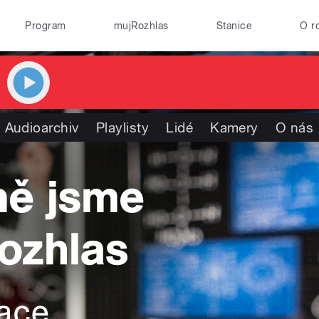
Program
mujRozhlas
Stanice
O r
Audioarchiv
Playlisty
Lidé
Kamery
O nás