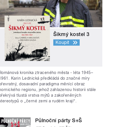
Šikmý kostel 3
Koupit
Románová kronika ztraceného města - léta 1945–
1961. Karin Lednická předkládá do značné míry
převratný, dosavadní paradigma měnící obraz
hornického regionu, jehož zahlazenou historii stále
překrývá tlustá vrstva mýtů a zakořeněných
stereotypů o „černé zemi a rudém kraji“.
Půlnoční párty S+Š