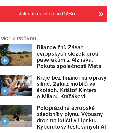
Jak nás naladíte na DABu
VÍCE Z POŘADU
Bilance žní. Zásah
evropských složek proti
pašerákům z Alžírska.
Pokuta společnosti Meta
Kraje bez financí na opravy
silnic. Zákaz mobilů ve
školách. Krištof Kintera
o Milanu Knížákovi
Poloprázdné evropské
zásobníky plynu. Výbušný
dron na letišti v Lipsku.
Kyberútoky testovaných AI