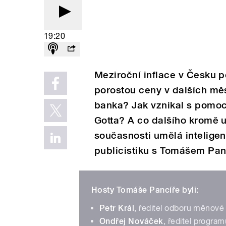
19:20
Meziroční inflace v Česku p
porostou ceny v dalších měs
banka? Jak vznikal s pomoc
Gotta? A co dalšího kromě 
současnosti umělá intelige
publicistiku s Tomášem Pan
Hosty Tomáše Pancíře byli:
Petr Král
, ředitel odboru měnové 
Ondřej Nováček
, ředitel progra