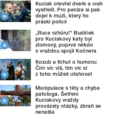
Kuciak otevřel dveře a vrah
vystřelil. Pro peníze si pak
dojel k muži, který ho
práskl policii
„Ruce vzhůru!“ Budíček
pro Kuciakovy katy byl
zlomový, poprvé někdo
s vraždou spojil Kočnera
Kozub a Krhut o humoru:
Čím víc víš, tím víc si
z toho můžeš utahovat
Manipulace s těly a chyba
patologa. Šetření
Kuciakovy vraždy
provázely otázky, zbraň se
nenašla