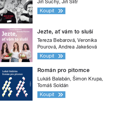
Jiří Suchý, Jiří Šlitr
Koupit
Jezte, ať vám to sluší
Tereza Bebarová, Veronika
Pourová, Andrea Jakešová
Koupit
Román pro pitomce
Lukáš Balabán, Šimon Krupa,
Tomáš Soldán
Koupit