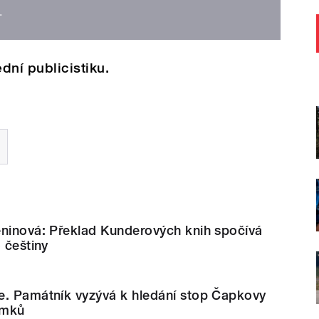
.
dní publicistiku.
eninová: Překlad Kunderových knih spočívá
 češtiny
e. Památník vyzývá k hledání stop Čapkovy
omků