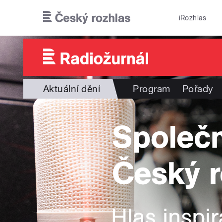
Přejít k hlavnímu obsahu
iRozhlas
Aktuální dění
Program
Pořady