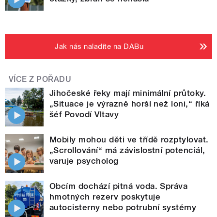
Jak nás naladíte na DABu
VÍCE Z POŘADU
Jihočeské řeky mají minimální průtoky.
„Situace je výrazně horší než loni,“ říká
šéf Povodí Vltavy
Mobily mohou děti ve třídě rozptylovat.
„Scrollování“ má závislostní potenciál,
varuje psycholog
Obcím dochází pitná voda. Správa
hmotných rezerv poskytuje
autocisterny nebo potrubní systémy