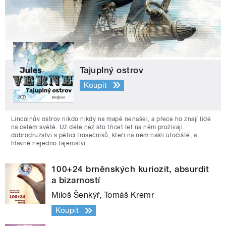
Tajuplný ostrov
Koupit
Lincolnův ostrov nikdo nikdy na mapě nenašel, a přece ho znají lidé
na celém světě. Už déle než sto třicet let na něm prožívají
dobrodružství s pěticí trosečníků, kteří na něm našli útočiště, a
hlavně nejedno tajemství.
100+24 brněnských kuriozit, absurdit
a bizarností
Miloš Šenkýř, Tomáš Kremr
Koupit