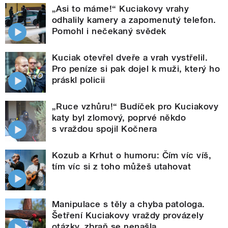
„Asi to máme!“ Kuciakovy vrahy
odhalily kamery a zapomenutý telefon.
Pomohl i nečekaný svědek
Kuciak otevřel dveře a vrah vystřelil.
Pro peníze si pak dojel k muži, který ho
práskl policii
„Ruce vzhůru!“ Budíček pro Kuciakovy
katy byl zlomový, poprvé někdo
s vraždou spojil Kočnera
Kozub a Krhut o humoru: Čím víc víš,
tím víc si z toho můžeš utahovat
Manipulace s těly a chyba patologa.
Šetření Kuciakovy vraždy provázely
otázky, zbraň se nenašla