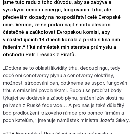
jsme tuto radu z toho důvodu, aby se zabývala
vysokými cenami energií, fungováním trhu, ale
především dopady na hospodářství celé Evropské
unie. Věříme, že se podaří najít shodu alespoň
částečně a zaúkolovat Evropskou komisi, aby
v následujících 14 dnech konala a přišla s finálním
řešením,“ říká náměstek ministerstva průmyslu a
obchodu Petr Třešňák z Pirátů.
„Dotkne se to oblasti likvidity trhu, decouplingu, tedy
oddělení cenotvorby plynu a cenotvorby elektřiny,
možnosti stropování cen, dotkneme se úspor, fungování
trhu s emisními povolenkami. Budou se probírat body
týkající se dodávek a zásob plynu, snížení závislosti na
palivech z Ruské federace… A pro nás je také důležitý
bod prodloužení krizového rámce pro pomoc firmám a
podnikatelům,“ jmenuje náměstek ministra Jozefa Síkely.
#TTE
Energetika | Prohlášení ministra průmyslu a