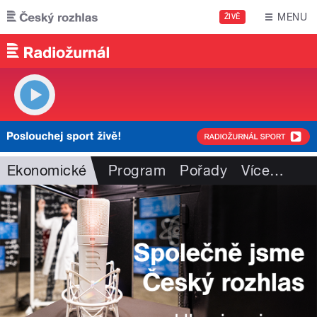
Přejít k hlavnímu obsahu
MENU
ŽIVĚ
Ekonomické
Program
Pořady
Více
…