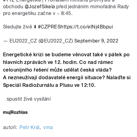
obchodu
@JozefSikela
před jednáním mimořádné Rady
pro energetiku začne v ~ 8:45.
Sledujte živě ⬇️
#CZPRES
https://t.co/eINj4Bbpui
— EU2022_CZ (@EU2022_CZ)
September 9, 2022
Energetické krizi se budeme věnovat také v pátek po
hlavních zprávách ve 12. hodin. Co nad rámec
celounijního řešení může udělat česká vláda?
A nezneužívají dodavatelé energií situace? Nalaďte si
Speciál Radiožurnálu a Plusu ve 12:10.
spustit živé vysílání
autoři:
Petr Král
,
vma