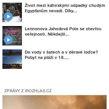
Život mezi káhirskými odpadky chudým
Egypťanům nevadí. Díky...
Lennonova Jahodová Pole se otevřou
veřejnosti. Někdejší...
Do vody v šatech a v děravé loďce?
Pobyt na pláži v 18....
ZPRÁVY Z IROZHLAS.CZ