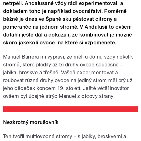
netrpěli. Andalusané vždy rádi experimentovali a
dokladem toho je například ovocnářství. Poměrně
běžné je dnes ve Španělsku pěstovat citrony a
pomeranče na jednom stromě. V Andalusii to ovšem
dotáhli ještě dál a dokázali, že kombinovat je možné
skoro jakékoli ovoce, na které si vzpomenete.
Manuel Barrera mi vypráví, že měli u domu vždy několik
stromů, které plodily až tři druhy ovoce současně –
jablka, broskve a třešně. Vášeň experimentovat a
roubovat různé druhy ovoce na jediný strom měl prý už
jeho dědeček koncem 19. století. Ještě větší inovátor
ovšem byl údajně strýc Manuel z otcovy strany.
Nezkrotný morušovník
Ten tvořil multiovocné stromy – s jablky, broskvemi a