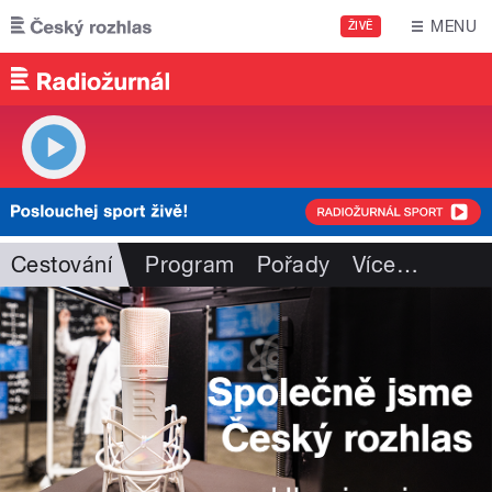
Přejít k hlavnímu obsahu
MENU
ŽIVĚ
Cestování
Program
Pořady
Více
…