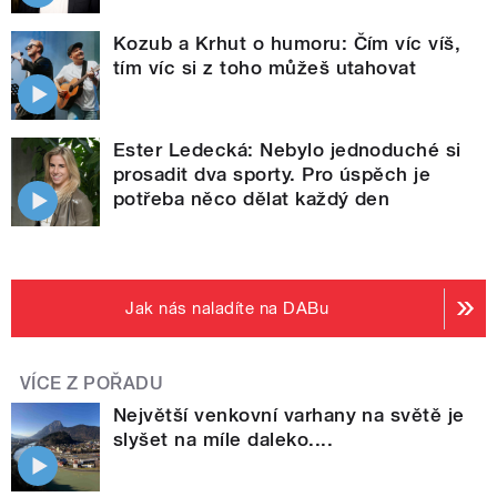
Kozub a Krhut o humoru: Čím víc víš,
tím víc si z toho můžeš utahovat
Ester Ledecká: Nebylo jednoduché si
prosadit dva sporty. Pro úspěch je
potřeba něco dělat každý den
Jak nás naladíte na DABu
VÍCE Z POŘADU
Největší venkovní varhany na světě je
slyšet na míle daleko....