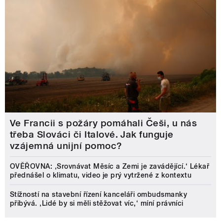
Ve Francii s požáry pomáhali Češi, u nás
třeba Slováci či Italové. Jak funguje
vzájemná unijní pomoc?
OVĚŘOVNA: ‚Srovnávat Měsíc a Zemi je zavádějící.‘ Lékař
přednášel o klimatu, video je prý vytržené z kontextu
Stížností na stavební řízení kanceláři ombudsmanky
přibývá. ‚Lidé by si měli stěžovat víc,‘ míní právníci