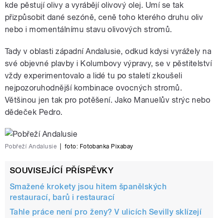
kde pěstují olivy a vyrábějí olivový olej. Umí se tak
přizpůsobit dané sezóně, ceně toho kterého druhu oliv
nebo i momentálnímu stavu olivových stromů.
Tady v oblasti západní Andalusie, odkud kdysi vyrážely na
své objevné plavby i Kolumbovy výpravy, se v pěstitelství
vždy experimentovalo a lidé tu po staletí zkoušeli
nejpozoruhodnější kombinace ovocných stromů.
Většinou jen tak pro potěšení. Jako Manuelův strýc nebo
dědeček Pedro.
Pobřeží Andalusie
|
foto:
Fotobanka Pixabay
SOUVISEJÍCÍ PŘÍSPĚVKY
Smažené krokety jsou hitem španělských
restaurací, barů i restaurací
Tahle práce není pro ženy? V ulicích Sevilly sklízejí