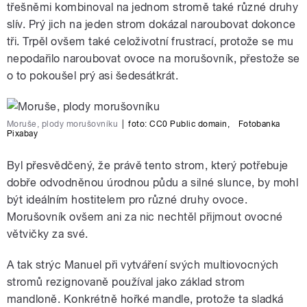
třešněmi kombinoval na jednom stromě také různé druhy
slív. Prý jich na jeden strom dokázal naroubovat dokonce
tři. Trpěl ovšem také celoživotní frustrací, protože se mu
nepodařilo naroubovat ovoce na morušovník, přestože se
o to pokoušel prý asi šedesátkrát.
Moruše, plody morušovníku
|
foto:
CC0 Public domain
,
Fotobanka
Pixabay
Byl přesvědčený, že právě tento strom, který potřebuje
dobře odvodněnou úrodnou půdu a silné slunce, by mohl
být ideálním hostitelem pro různé druhy ovoce.
Morušovník ovšem ani za nic nechtěl přijmout ovocné
větvičky za své.
A tak strýc Manuel při vytváření svých multiovocných
stromů rezignovaně používal jako základ strom
mandloně. Konkrétně hořké mandle, protože ta sladká