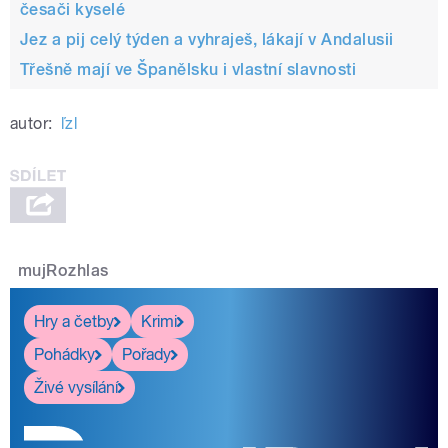
česači kyselé
Jez a pij celý týden a vyhraješ, lákají v Andalusii
Třešně mají ve Španělsku i vlastní slavnosti
autor:
ľzl
mujRozhlas
Hry a četby
Krimi
Pohádky
Pořady
Živé vysílání