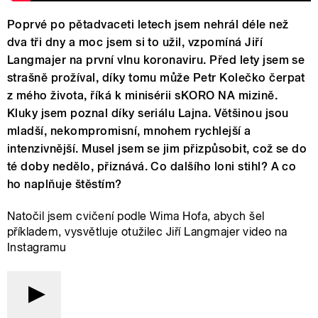
Poprvé po pětadvaceti letech jsem nehrál déle než
dva tři dny a moc jsem si to užil, vzpomíná Jiří
Langmajer na první vlnu koronaviru. Před lety jsem se
strašně prožíval, díky tomu může Petr Kolečko čerpat
z mého života, říká k minisérii sKORO NA mizině.
Kluky jsem poznal díky seriálu Lajna. Většinou jsou
mladší, nekompromisní, mnohem rychlejší a
intenzivnější. Musel jsem se jim přizpůsobit, což se do
té doby nedělo, přiznává. Co dalšího loni stihl? A co
ho naplňuje štěstím?
Natočil jsem cvičení podle Wima Hofa, abych šel
příkladem, vysvětluje otužilec Jiří Langmajer video na
Instagramu