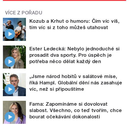
VÍCE Z POŘADU
Kozub a Krhut o humoru: Čím víc víš,
tím víc si z toho můžeš utahovat
Ester Ledecká: Nebylo jednoduché si
prosadit dva sporty. Pro úspěch je
potřeba něco dělat každý den
„Jsme národ hobitů v salátové míse,
říká Hampl. Globální dění nás zasahuje
víc, než si připouštíme
Farna: Zapomínáme si dovolovat
slabost. Všechno, co teď tvořím, chce
bourat očekávání dokonalosti