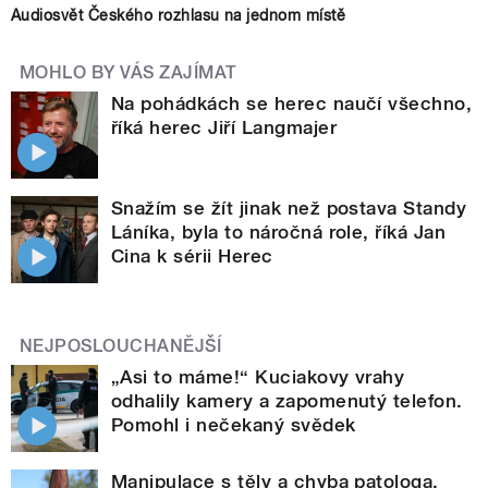
Audiosvět Českého rozhlasu na jednom místě
MOHLO BY VÁS ZAJÍMAT
Na pohádkách se herec naučí všechno,
říká herec Jiří Langmajer
Snažím se žít jinak než postava Standy
Láníka, byla to náročná role, říká Jan
Cina k sérii Herec
NEJPOSLOUCHANĚJŠÍ
„Asi to máme!“ Kuciakovy vrahy
odhalily kamery a zapomenutý telefon.
Pomohl i nečekaný svědek
Manipulace s těly a chyba patologa.