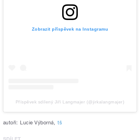
Zobrazit příspěvek na Instagramu
Příspěvek sdílený Jiří Langmajer (@jirkalangmajer)
autoři:
Lucie Výborná
,
tš