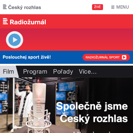
Přejít k hlavnímu obsahu
MENU
ŽIVĚ
Film
Program
Pořady
Více
…