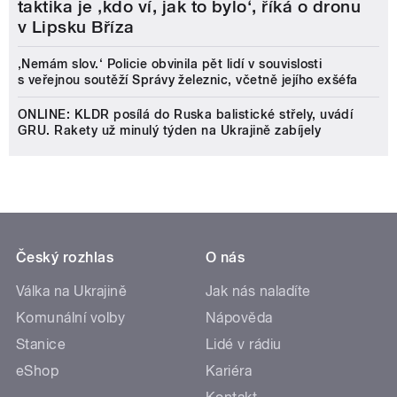
taktika je ‚kdo ví, jak to bylo‘, říká o dronu
v Lipsku Bříza
‚Nemám slov.‘ Policie obvinila pět lidí v souvislosti
s veřejnou soutěží Správy železnic, včetně jejího exšéfa
ONLINE: KLDR posílá do Ruska balistické střely, uvádí
GRU. Rakety už minulý týden na Ukrajině zabíjely
Český rozhlas
O nás
Válka na Ukrajině
Jak nás naladíte
Komunální volby
Nápověda
Stanice
Lidé v rádiu
eShop
Kariéra