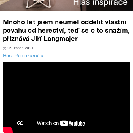
Mnoho let jsem neuměl oddělit vlastní
povahu od herectví, teď se o to snažím,
přiznává Jiří Langmajer
25. leden 2021
Host Radiožurnálu