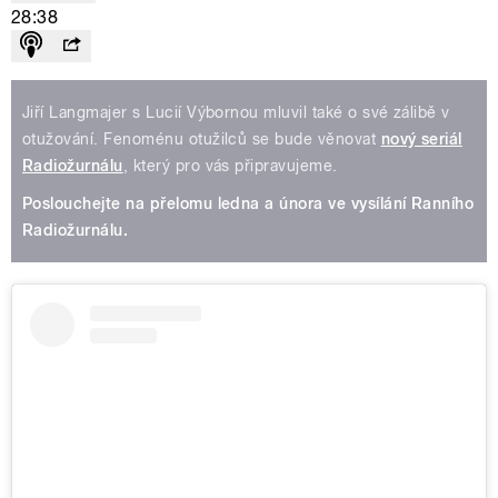
28:38
Jiří Langmajer s Lucií Výbornou mluvil také o své zálibě v
otužování. Fenoménu otužilců se bude věnovat
nový seriál
Radiožurnálu
, který pro vás připravujeme.
Poslouchejte na přelomu ledna a února ve vysílání Ranního
Radiožurnálu.