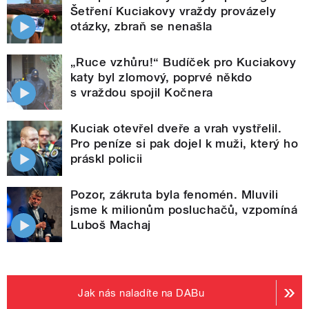
Šetření Kuciakovy vraždy provázely
otázky, zbraň se nenašla
„Ruce vzhůru!“ Budíček pro Kuciakovy
katy byl zlomový, poprvé někdo
s vraždou spojil Kočnera
Kuciak otevřel dveře a vrah vystřelil.
Pro peníze si pak dojel k muži, který ho
práskl policii
Pozor, zákruta byla fenomén. Mluvili
jsme k milionům posluchačů, vzpomíná
Luboš Machaj
Jak nás naladíte na DABu