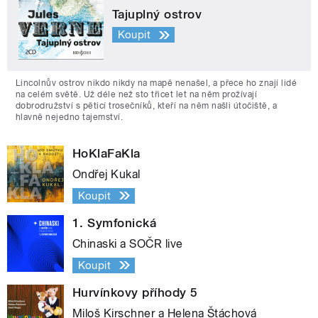
Tajuplný ostrov
Koupit
Lincolnův ostrov nikdo nikdy na mapě nenašel, a přece ho znají lidé
na celém světě. Už déle než sto třicet let na něm prožívají
dobrodružství s pěticí trosečníků, kteří na něm našli útočiště, a
hlavně nejedno tajemství.
HoKlaFaKla
Ondřej Kukal
Koupit
1. Symfonická
Chinaski a SOČR live
Koupit
Hurvínkovy příhody 5
Miloš Kirschner a Helena Štáchová