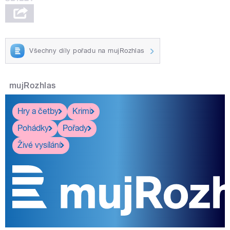
Všechny díly pořadu na mujRozhlas
mujRozhlas
Hry a četby
Krimi
Pohádky
Pořady
Živé vysílání