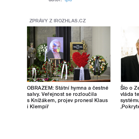
ZPRÁVY Z IROZHLAS.CZ
OBRAZEM: Státní hymna a čestné
Šlo o Z
salvy. Veřejnost se rozloučila
vláda t
s Knížákem, projev pronesl Klaus
systému
i Klempíř
‚Pokryt