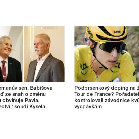
emanův sen, Babišova
Podprsenkový doping na 
eď ze snah o změnu
Tour de France? Pořadate
 obviňuje Pavla.
kontrolovali závodnice kvů
ectví,‘ soudí Kysela
vycpávkám