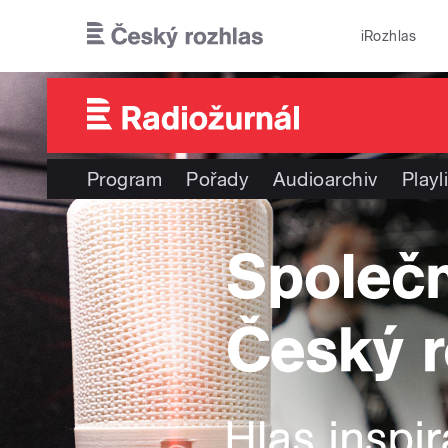
Přejít k hlavnímu obsahu
iRozhlas
Program
Pořady
Audioarchiv
Playl