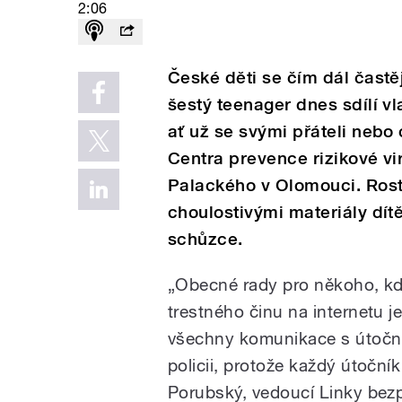
2:06
České děti se čím dál častě
šestý teenager dnes sdílí vla
ať už se svými přáteli nebo
Centra prevence rizikové vi
Palackého v Olomouci. Rost
choulostivými materiály dítě
schůzce.
„Obecné rady pro někoho, kdo
trestného činu na internetu je
všechny komunikace s útočn
policii, protože každý útoční
Porubský, vedoucí Linky bezp