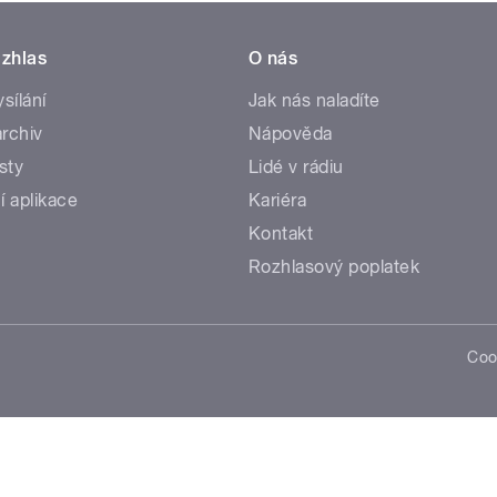
zhlas
O nás
ysílání
Jak nás naladíte
rchiv
Nápověda
sty
Lidé v rádiu
í aplikace
Kariéra
Kontakt
Rozhlasový poplatek
Coo