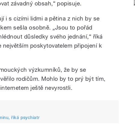
rovat závadný obsah,“ popisuje.
í i s cizími lidmi a pětina z nich by se
kem sešla osobně. „Jsou to pořád
hlédnout důsledky svého jednání,“ říká
e největším poskytovatelem připojení k
olomouckých výzkumníků, že by se
ěřilo rodičům. Mohlo by to prý být tím,
s internetem ještě nevyrostli.
inu, říká psychiatr