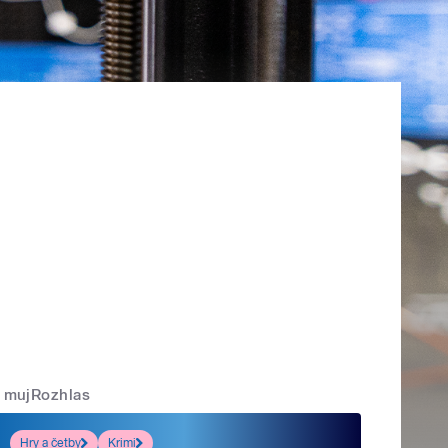
mujRozhlas
Hry a četby
Krimi