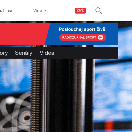
ozhlase
Více
ŽIVĚ
ory
Seriály
Videa