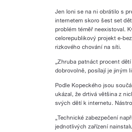
Jen loni se na ni obrátilo s 
internetem skoro šest set dětí
problém téměř neexistoval. K
celorepublikový projekt e-bez
rizkového chování na síti.
„Zhruba patnáct procent dětí s
dobrovolně, posílají je jiným l
Podle Kopeckého jsou součást
ukázal, že drtivá většina z 
svých dětí k internetu. Nástro
„Technické zabezpečení napří
jednotlivých zařízení nainsta