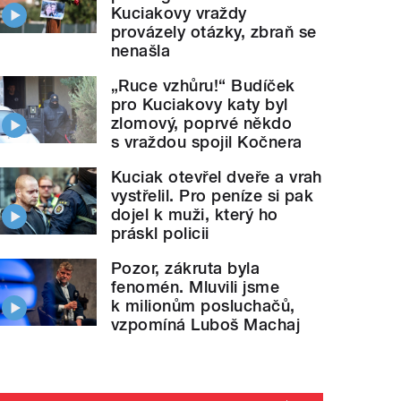
Kuciakovy vraždy
provázely otázky, zbraň se
nenašla
„Ruce vzhůru!“ Budíček
pro Kuciakovy katy byl
zlomový, poprvé někdo
s vraždou spojil Kočnera
Kuciak otevřel dveře a vrah
vystřelil. Pro peníze si pak
dojel k muži, který ho
práskl policii
Pozor, zákruta byla
fenomén. Mluvili jsme
k milionům posluchačů,
vzpomíná Luboš Machaj