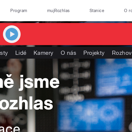
Program
mujRozhlas
Stanice
O r
isty
Lidé
Kamery
O nás
Projekty
Rozhov