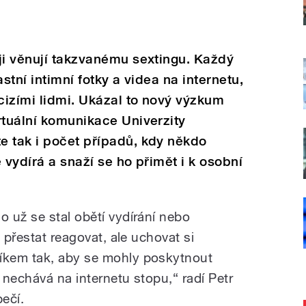
ji věnují takzvanému sextingu. Každý
stní intimní fotky a videa na internetu,
 cizími lidmi. Ukázal to nový výzkum
rtuální komunikace Univerzity
e tak i počet případů, kdy někdo
 vydírá a snaží se ho přimět i k osobní
 už se stal obětí vydírání nebo
 přestat reagovat, ale uchovat si
íkem tak, aby se mohly poskytnout
k nechává na internetu stopu,“ radí Petr
ečí.