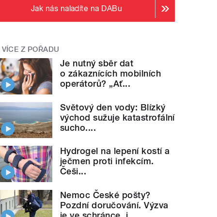
Jak nás naladíte na DABu
VÍCE Z POŘADU
Je nutný sběr dat
o zákaznících mobilních
operátorů? „Ať...
Světový den vody: Blízký
východ sužuje katastrofální
sucho....
Hydrogel na lepení kostí a
ječmen proti infekcím.
Češi...
Nemoc České pošty?
Pozdní doručování. Výzva
je ve schránce, i...