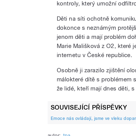
kontroly, který umožní odfilt
Děti na síti ochotně komunikuj
dokonce s neznámým protějš
jenom děti a mají problém do
Marie Mališková z O2, které j
internetu v České republice.
Osobně ji zarazilo zjištění 
málokteré dítě s problémem sv
že lidé, kteří mají dnes děti, 
SOUVISEJÍCÍ PŘÍSPĚVKY
Emoce nás ovládají, jsme ve vleku dopam
autor:
tpa