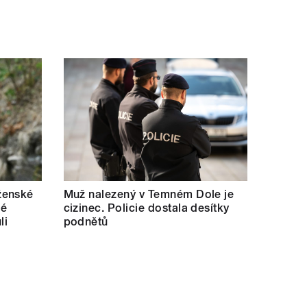
ženské
Muž nalezený v Temném Dole je
lé
cizinec. Policie dostala desítky
li
podnětů