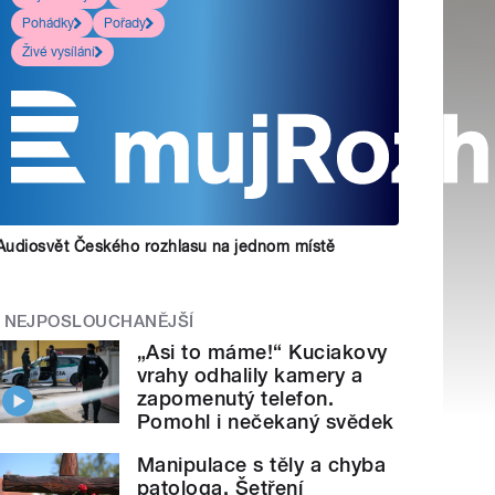
Pohádky
Pořady
Živé vysílání
Audiosvět Českého rozhlasu na jednom místě
NEJPOSLOUCHANĚJŠÍ
„Asi to máme!“ Kuciakovy
vrahy odhalily kamery a
zapomenutý telefon.
Pomohl i nečekaný svědek
Manipulace s těly a chyba
patologa. Šetření