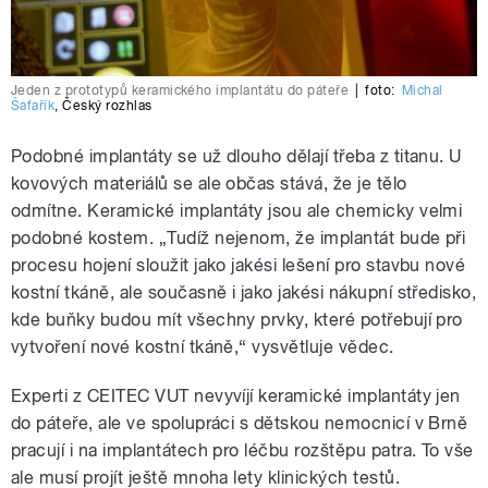
Jeden z prototypů keramického implantátu do páteře
|
foto:
Michal
Šafařík
,
Český rozhlas
Podobné implantáty se už dlouho dělají třeba z titanu. U
kovových materiálů se ale občas stává, že je tělo
odmítne. Keramické implantáty jsou ale chemicky velmi
podobné kostem. „Tudíž nejenom, že implantát bude při
procesu hojení sloužit jako jakési lešení pro stavbu nové
kostní tkáně, ale současně i jako jakési nákupní středisko,
kde buňky budou mít všechny prvky, které potřebují pro
vytvoření nové kostní tkáně,“ vysvětluje vědec.
Experti z CEITEC VUT nevyvíjí keramické implantáty jen
do páteře, ale ve spolupráci s dětskou nemocnicí v Brně
pracují i na implantátech pro léčbu rozštěpu patra. To vše
ale musí projít ještě mnoha lety klinických testů.