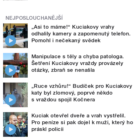
NEJPOSLOUCHANĚJŠÍ
„Asi to máme!“ Kuciakovy vrahy
odhalily kamery a zapomenutý telefon.
Pomohl i nečekaný svědek
Manipulace s těly a chyba patologa.
Šetření Kuciakovy vraždy provázely
otázky, zbraň se nenašla
„Ruce vzhůru!“ Budíček pro Kuciakovy
katy byl zlomový, poprvé někdo
s vraždou spojil Kočnera
Kuciak otevřel dveře a vrah vystřelil.
Pro peníze si pak dojel k muži, který ho
práskl policii