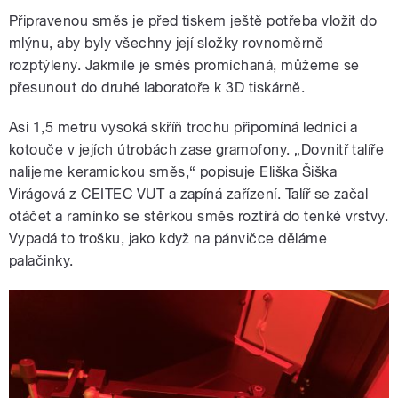
Připravenou směs je před tiskem ještě potřeba vložit do
mlýnu, aby byly všechny její složky rovnoměrně
rozptýleny. Jakmile je směs promíchaná, můžeme se
přesunout do druhé laboratoře k 3D tiskárně.
Asi 1,5 metru vysoká skříň trochu připomíná lednici a
kotouče v jejích útrobách zase gramofony. „Dovnitř talíře
nalijeme keramickou směs,“ popisuje Eliška Šiška
Virágová z CEITEC VUT a zapíná zařízení. Talíř se začal
otáčet a ramínko se stěrkou směs roztírá do tenké vrstvy.
Vypadá to trošku, jako když na pánvičce děláme
palačinky.