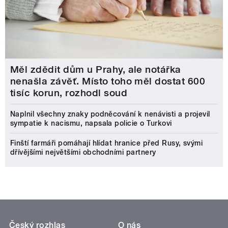
Měl zdědit dům u Prahy, ale notářka
nenašla závěť. Místo toho měl dostat 600
tisíc korun, rozhodl soud
Naplnil všechny znaky podněcování k nenávisti a projevil
sympatie k nacismu, napsala policie o Turkovi
Finští farmáři pomáhají hlídat hranice před Rusy, svými
dřívějšími největšími obchodními partnery
Český rozhlas
O nás