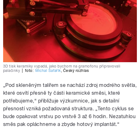
3D tisk keramiky vypadá, jako bychom na gramofonu připravovali
palačinky
|
foto:
Michal Šafařík
,
Český rozhlas
„Pod skleněným talířem se nachází zdroj modrého světla,
které osvítí přesně ty části keramické směsi, které
potřebujeme,“ přibližuje výzkumnice, jak s detailní
přesností vzniká požadovaná struktura. „Tento cyklus se
bude opakovat vrstvu po vrstvě 3 až 6 hodin. Nezatuhlou
směs pak opláchneme a zbyde hotový implantát.“