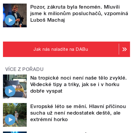
Pozor, zákruta byla fenomén. Mluvili
jsme k milionům posluchačů, vzpomíná
Luboš Machaj
Jak nás naladíte na DABu
VÍCE Z POŘADU
Na tropické noci není naše tělo zvyklé.
Vědecké tipy a triky, jak se i v horku
dobře vyspat
Evropské léto se mění. Hlavní příčinou
sucha už není nedostatek deště, ale
extrémní horko