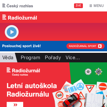
Přejít k hlavnímu obsahu
MENU
ŽIVĚ
Věda
Program
Pořady
Více
…