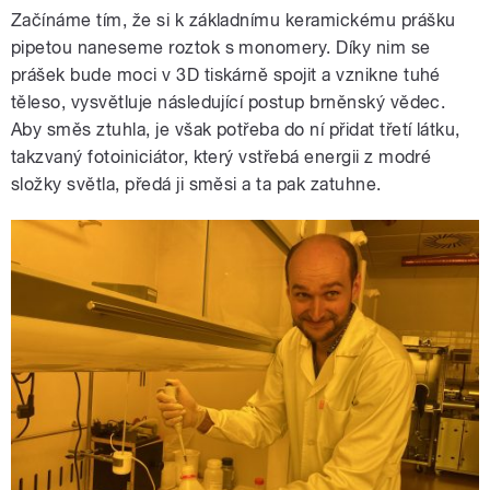
Začínáme tím, že si k základnímu keramickému prášku
pipetou naneseme roztok s monomery. Díky nim se
prášek bude moci v 3D tiskárně spojit a vznikne tuhé
těleso, vysvětluje následující postup brněnský vědec.
Aby směs ztuhla, je však potřeba do ní přidat třetí látku,
takzvaný fotoiniciátor, který vstřebá energii z modré
složky světla, předá ji směsi a ta pak zatuhne.