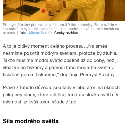
Přemysl Šťastný připravuje směs pro 3D tisk keramiky. Žluté světlo v
laboratoři je výsledek speciálních clon modrého světla umístěných na
oknech
|
foto:
Michal Šafařík
,
Český rozhlas
A to je citlivý moment celého procesu. „Na směs
nesmíme posvítit modrým světlem, protože by ztuhla.
Takže musíme modré světlo odstínit až do doby, než ji
vložíme do tiskárny a pomocí toho modrého světla v
tiskárně potom tiskneme,“ doplňuje Přemysl Šťastný.
Právě z tohoto důvodu jsou tady v laboratoři na oknech
přilepeny clony, které odfiltrují modrou složku světla. V
místnosti je kvůli tomu všude žluto.
Síla modrého světla