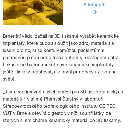
8 fotografií
Brněnští vědci začali na 3D tiskárně vyrábět keramické
implantáty, které budou sloužit jako zdroj materiálu a
lešení pro hojící se kosti. Pomůžou pacientům s
poraněnou páteří nebo třeba dětem s rozštěpem patra.
Lékaři sice budou muset nové keramické implantáty
ještě klinicky otestovat, ale první prototypy už jsou na
světě.
„Jsme v přípravně našich směsí pro 3D tisk keramických
materiálů,“ vítá mě Přemysl Šťastný v laboratoři
Středoevropského technologického institutu CEITEC
VUT v Brně a otevírá digestoř, v níž jsou tři látky, ze
kterých si smícháme keramický materiál do 3D tiskárny.