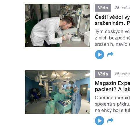
Věda
28. květ
Čeští vědci vy
sraženinám. 
Tým českých věd
z nich bezpečněj
sraženin, navíc 
Věda
25. květ
Magazín Expe
pacient? A ja
Operace morbidn
spojená s přidr
nelehký boj s t