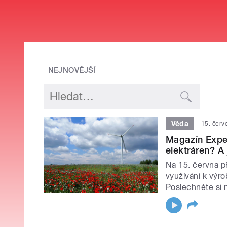
NEJNOVĚJŠÍ
Věda
15. červ
Magazín Exper
elektráren? A
Na 15. června p
využívání k výr
Poslechněte si 