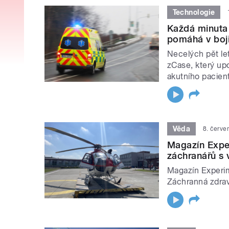
Technologie
Každá minuta
pomáhá v boj
Necelých pět le
zCase, který up
akutního pacien
Věda
8. červe
Magazín Expe
záchranářů s 
Magazín Experim
Záchranná zdrav