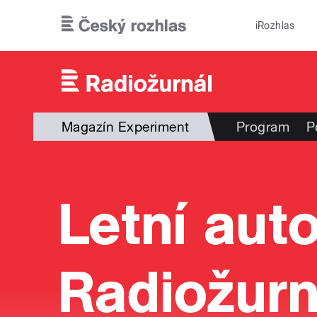
Přejít k hlavnímu obsahu
iRozhlas
Magazín Experiment
Program
P