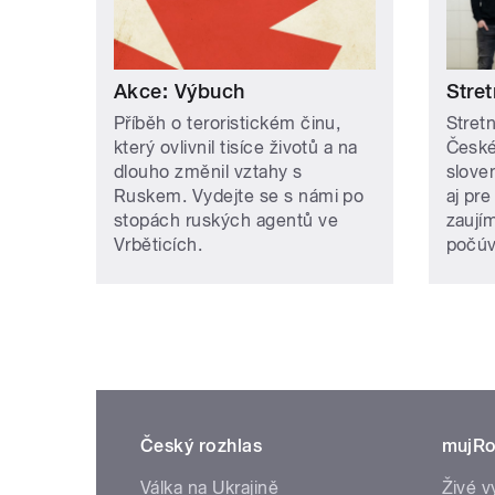
Akce: Výbuch
Stret
Příběh o teroristickém činu,
Stretn
který ovlivnil tisíce životů a na
České
dlouho změnil vztahy s
slove
Ruskem. Vydejte se s námi po
aj pre
stopách ruských agentů ve
zaují
Vrběticích.
počúv
Český rozhlas
mujRo
Válka na Ukrajině
Živé v