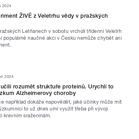
n 2024
iment ŽIVĚ z Veletrhu vědy v pražských
pražských Letňanech v sobotu vrcholí třídenní Veletrh
ší populárně naučné akci v Česku nemůže chybět ani
ment.
en 2024
učili rozumět struktuře proteinů. Urychlí to
výzkum Alzheimerovy choroby
ce například dokáže napovědět, jaké účinky může mít
Výzkumníci to už dnes umí využít třeba při vývoji
ti krevním sraženinám.