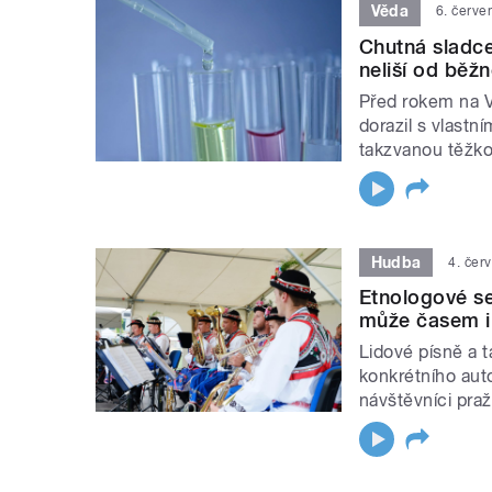
Věda
6. červe
Chutná sladce
neliší od běž
Před rokem na Ve
dorazil s vlast
takzvanou těžk
Hudba
4. čer
Etnologové ses
může časem i 
Lidové písně a ta
konkrétního auto
návštěvníci pra