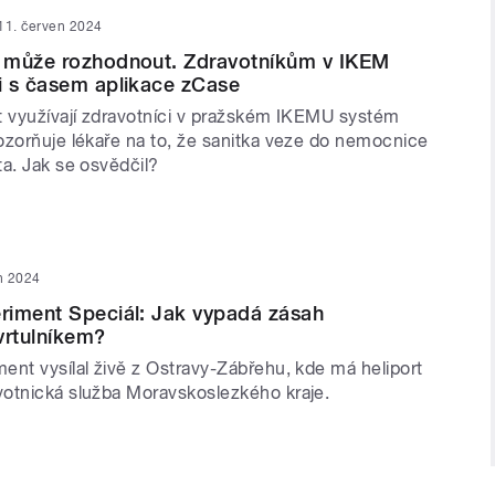
11. červen 2024
 může rozhodnout. Zdravotníkům v IKEM
i s časem aplikace zCase
t využívají zdravotníci v pražském IKEMU systém
ozorňuje lékaře na to, že sanitka veze do nemocnice
ta. Jak se osvědčil?
n 2024
riment Speciál: Jak vypadá zásah
vrtulníkem?
ent vysílal živě z Ostravy-Zábřehu, kde má heliport
otnická služba Moravskoslezkého kraje.