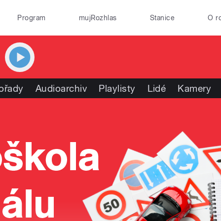
Program
mujRozhlas
Stanice
O r
ořady
Audioarchiv
Playlisty
Lidé
Kamery