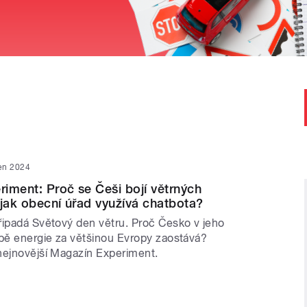
en 2024
iment: Proč se Češi bojí větrných
 jak obecní úřad využívá chatbota?
řipadá Světový den větru. Proč Česko v jeho
obě energie za většinou Evropy zaostává?
nejnovější Magazín Experiment.