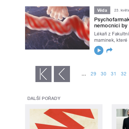
Věda
23. květ
Psychofarmak
nemocnici by 
Lékaři z Fakult
maminek, které 
STRÁNKY
…
29
30
31
32
« první
‹ předchozí
DALŠÍ POŘADY