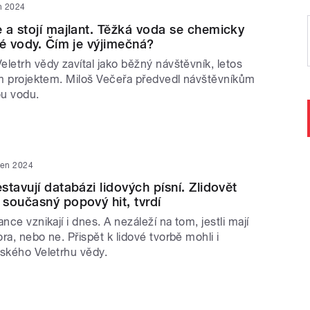
n 2024
 a stojí majlant. Těžká voda se chemicky
né vody. Čím je výjimečná?
letrh vědy zavítal jako běžný návštěvník, letos
ním projektem. Miloš Večeřa předvedl návštěvníkům
ou vodu.
ven 2024
tavují databázi lidových písní. Zlidovět
současný popový hit, tvrdí
nce vznikají i dnes. A nezáleží na tom, jestli mají
ra, nebo ne. Přispět k lidové tvorbě mohli i
žského Veletrhu vědy.