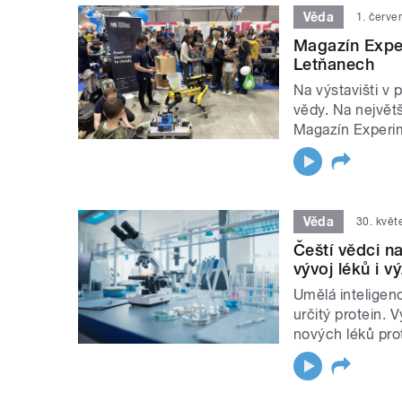
Věda
1. červe
Magazín Exper
Letňanech
Na výstavišti v 
vědy. Na největ
Magazín Experi
Věda
30. květ
Čeští vědci na
vývoj léků i 
Umělá inteligen
určitý protein. 
nových léků pro