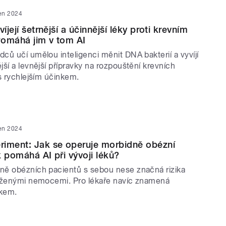
en 2024
víjejí šetrnější a účinnější léky proti krevním
Pomáhá jim v tom AI
ců učí umělou inteligenci měnit DNA bakterií a vyvíjí
ší a levnější přípravky na rozpouštění krevních
s rychlejším účinkem.
en 2024
riment: Jak se operuje morbidně obézní
k pomáhá AI při vývoji léků?
ě obézních pacientů s sebou nese značná rizika
uženými nemocemi. Pro lékaře navíc znamená
ukem.