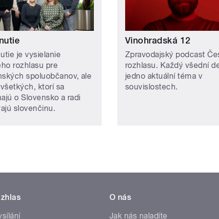
nutie
Vinohradská 12
utie je vysielanie
Zpravodajský podcast Č
ho rozhlasu pre
rozhlasu. Každý všední d
nských spoluobčanov, ale
jedno aktuální téma v
 všetkých, ktorí sa
souvislostech.
majú o Slovensko a radi
ajú slovenčinu.
zhlas
O nás
ysílání
Jak nás naladíte