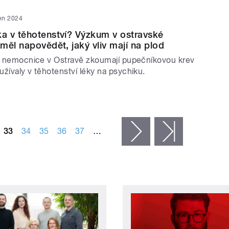
en 2024
a v těhotenství? Výzkum v ostravské
měl napovědět, jaký vliv mají na plod
ní nemocnice v Ostravě zkoumají pupečníkovou krev
užívaly v těhotenství léky na psychiku.
33
34
35
36
37
…
následující ›
poslední »