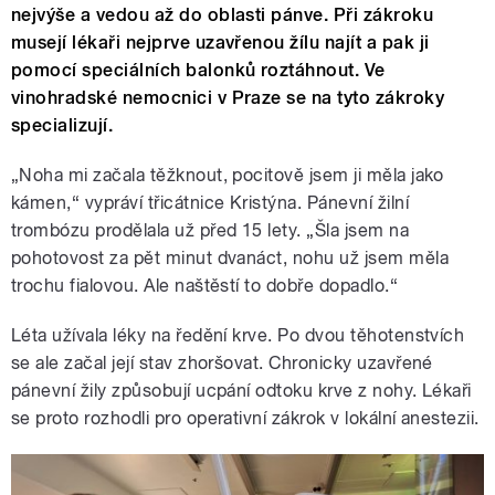
nejvýše a vedou až do oblasti pánve. Při zákroku
musejí lékaři nejprve uzavřenou žílu najít a pak ji
pomocí speciálních balonků roztáhnout. Ve
vinohradské nemocnici v Praze se na tyto zákroky
specializují.
„Noha mi začala těžknout, pocitově jsem ji měla jako
kámen,“ vypráví třicátnice Kristýna. Pánevní žilní
trombózu prodělala už před 15 lety. „Šla jsem na
pohotovost za pět minut dvanáct, nohu už jsem měla
trochu fialovou. Ale naštěstí to dobře dopadlo.“
Léta užívala léky na ředění krve. Po dvou těhotenstvích
se ale začal její stav zhoršovat. Chronicky uzavřené
pánevní žily způsobují ucpání odtoku krve z nohy. Lékaři
se proto rozhodli pro operativní zákrok v lokální anestezii.