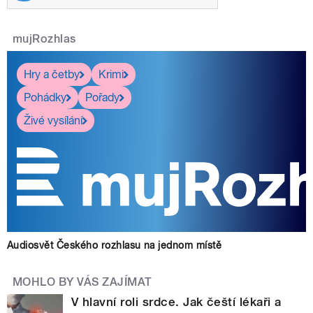
mujRozhlas
Hry a četby
Krimi
Pohádky
Pořady
Živé vysílání
Audiosvět Českého rozhlasu na jednom místě
MOHLO BY VÁS ZAJÍMAT
V hlavní roli srdce. Jak čeští lékaři a