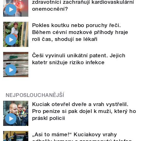
zdravotníci zachraňují kardiovaskulární
onemocnění?
Pokles koutku nebo poruchy řeči.
Během cévní mozkové příhody hraje
roli čas, shodují se lékaři
Češi vyvinuli unikátní patent. Jejich
katetr snižuje riziko infekce
NEJPOSLOUCHANĚJŠÍ
Kuciak otevřel dveře a vrah vystřelil.
Pro peníze si pak dojel k muži, který ho
práskl policii
„Asi to máme!“ Kuciakovy vrahy