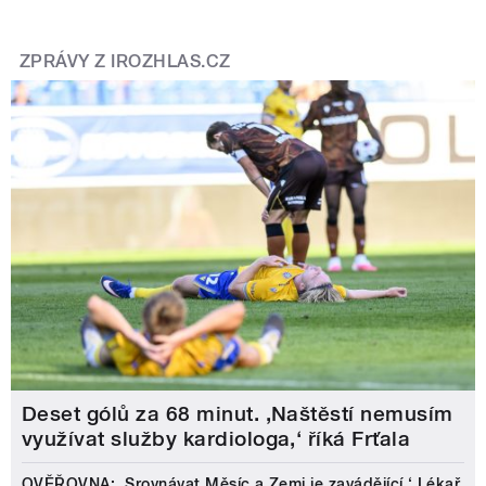
ZPRÁVY Z IROZHLAS.CZ
Deset gólů za 68 minut. ,Naštěstí nemusím
využívat služby kardiologa,‘ říká Frťala
OVĚŘOVNA: ‚Srovnávat Měsíc a Zemi je zavádějící.‘ Lékař