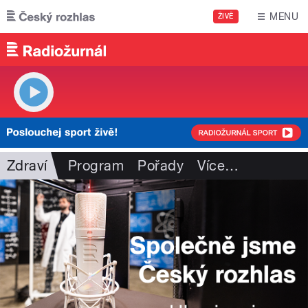
Přejít k hlavnímu obsahu
MENU
ŽIVĚ
Zdraví
Program
Pořady
Více
…