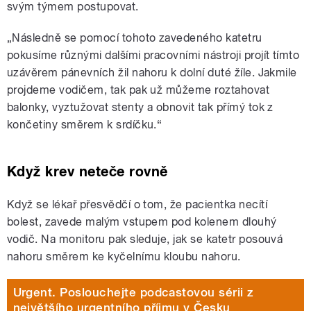
svým týmem postupovat.
„Následně se pomocí tohoto zavedeného katetru
pokusíme různými dalšími pracovními nástroji projít tímto
uzávěrem pánevních žil nahoru k dolní duté žíle. Jakmile
projdeme vodičem, tak pak už můžeme roztahovat
balonky, vyztužovat stenty a obnovit tak přímý tok z
končetiny směrem k srdíčku.“
Když krev neteče rovně
Když se lékař přesvědčí o tom, že pacientka necítí
bolest, zavede malým vstupem pod kolenem dlouhý
vodič. Na monitoru pak sleduje, jak se katetr posouvá
nahoru směrem ke kyčelnímu kloubu nahoru.
Urgent. Poslouchejte podcastovou sérii z
největšího urgentního příjmu v Česku