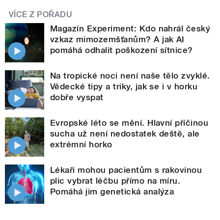
VÍCE Z POŘADU
Magazín Experiment: Kdo nahrál český
vzkaz mimozemšťanům? A jak AI
pomáhá odhalit poškození sítnice?
Na tropické noci není naše tělo zvyklé.
Vědecké tipy a triky, jak se i v horku
dobře vyspat
Evropské léto se mění. Hlavní příčinou
sucha už není nedostatek deště, ale
extrémní horko
Lékaři mohou pacientům s rakovinou
plic vybrat léčbu přímo na míru.
Pomáhá jim genetická analýza