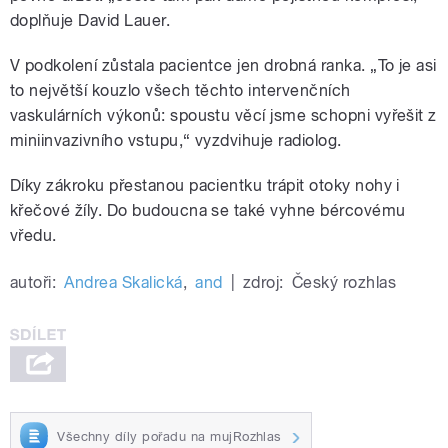
doplňuje David Lauer.
V podkolení zůstala pacientce jen drobná ranka. „To je asi
to největší kouzlo všech těchto intervenčních
vaskulárních výkonů: spoustu věcí jsme schopni vyřešit z
miniinvazivního vstupu,“ vyzdvihuje radiolog.
Díky zákroku přestanou pacientku trápit otoky nohy i
křečové žíly. Do budoucna se také vyhne bércovému
vředu.
autoři:
Andrea Skalická
,
and
|
zdroj:
Český rozhlas
Všechny díly pořadu na mujRozhlas