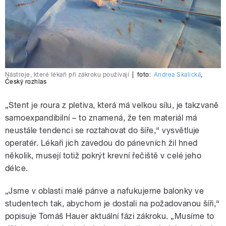
Nástroje, které lékaři při zákroku používají
|
foto:
Andrea Skalická
,
Český rozhlas
„Stent je roura z pletiva, která má velkou sílu, je takzvaně
samoexpandibilní – to znamená, že ten materiál má
neustále tendenci se roztahovat do šíře,“ vysvětluje
operatér. Lékaři jich zavedou do pánevních žil hned
několik, musejí totiž pokrýt krevní řečiště v celé jeho
délce.
„Jsme v oblasti malé pánve a nafukujeme balonky ve
studentech tak, abychom je dostali na požadovanou šíři,“
popisuje Tomáš Hauer aktuální fázi zákroku. „Musíme to