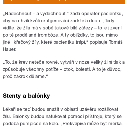
„Nadechnout – a vydechnout,“ žádá operatér pacientku,
aby na chvíli kvůli rentgenování zadržela dech. „Tady
vidíte, že žíla má v sobě takové bílé zářezy – to je jizvení
po té prodělané trombóze. A ty objížďky, to jsou mimo
jiné i křečový žíly, které pacientku trápí,“ popisuje Tomáš
Hauer.
„To, že krev neteče rovně, vytváří v noze veliký žilní tlak a
způsobuje všechny potíže – otok, bolesti. A to je důvod,
proč zákrok děláme.“
Stenty a balónky
Lékaři se teď budou snažit v oblasti uzávěru rozšiřovat
žílu. Balonky budou nafukovat pomocí přístroje, který se
podobá pumpičce na kolo. „Překvapivá může být měrka,