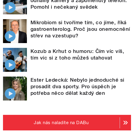
odhalily kamery a zapomenutý telefon.
Pomohl i nečekaný svědek
Mikrobiom si tvoříme tím, co jíme, říká
gastroenterolog. Proč jsou onemocnění
střev na vzestupu?
Kozub a Krhut o humoru: Čím víc víš,
tím víc si z toho můžeš utahovat
Ester Ledecká: Nebylo jednoduché si
prosadit dva sporty. Pro úspěch je
potřeba něco dělat každý den
Jak nás naladíte na DABu