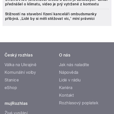
přednášel o klimatu, video je prý vytržené z kontextu
Stížností na stavební řízení kanceláři ombudsmanky
přibývá. ‚Lidé by si měli stěžovat víc,‘ míní právníci
Český rozhlas
O nás
Válka na Ukrajině
Jak nás naladíte
Komunální volby
Nápověda
Stanice
Lidé v rádiu
eShop
Kariéra
Kontakt
Rozhlasový poplatek
mujRozhlas
Živé vysílání