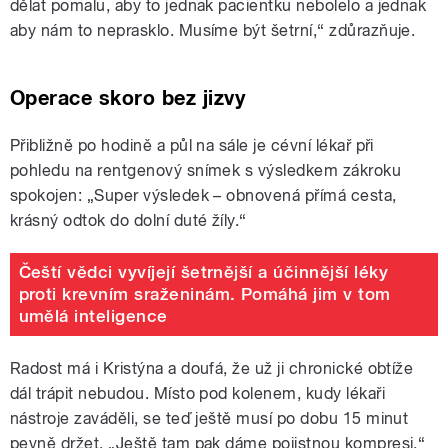
dělat pomalu, aby to jednak pacientku nebolelo a jednak
aby nám to neprasklo. Musíme být šetrní,“ zdůrazňuje.
Operace skoro bez jizvy
Přibližně po hodině a půl na sále je cévní lékař při
pohledu na rentgenový snímek s výsledkem zákroku
spokojen: „Super výsledek – obnovená přímá cesta,
krásný odtok do dolní duté žíly.“
Čeští vědci vyvíjejí šetrnější a účinnější léky
proti krevním sraženinám. Pomáhá jim v tom
umělá inteligence
Radost má i Kristýna a doufá, že už ji chronické obtíže
dál trápit nebudou. Místo pod kolenem, kudy lékaři
nástroje zaváděli, se teď ještě musí po dobu 15 minut
pevně držet. „Ještě tam pak dáme pojistnou kompresi,“