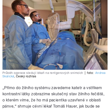
Průběh operace sledují lékaři na rentgenových snímcích
|
foto:
Andrea
Skalická
,
Český rozhlas
„Přímo do žilního systému zavedeme katetr a vstřikem
kontrastní látky zobrazíme skutečný stav žilního řečiště,
o kterém víme, že ho má pacientka uzavřené v oblasti
pánve,“ shrnuje cévní lékař Tomáš Hauer, jak bude se