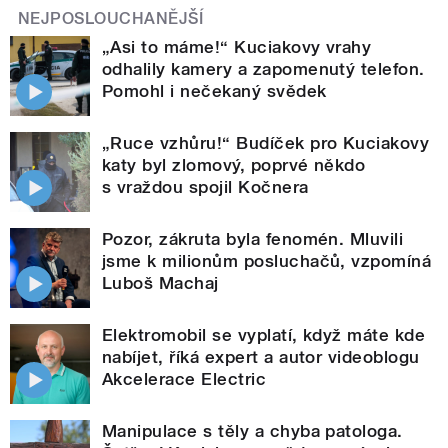
NEJPOSLOUCHANĚJŠÍ
„Asi to máme!“ Kuciakovy vrahy
odhalily kamery a zapomenutý telefon.
Pomohl i nečekaný svědek
„Ruce vzhůru!“ Budíček pro Kuciakovy
katy byl zlomový, poprvé někdo
s vraždou spojil Kočnera
Pozor, zákruta byla fenomén. Mluvili
jsme k milionům posluchačů, vzpomíná
Luboš Machaj
Elektromobil se vyplatí, když máte kde
nabíjet, říká expert a autor videoblogu
Akcelerace Electric
Manipulace s těly a chyba patologa.