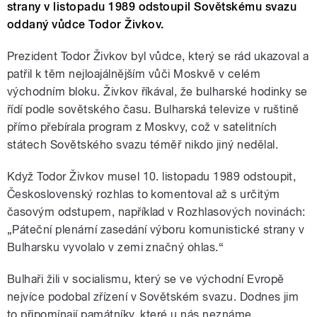
strany v listopadu 1989 odstoupil Sovětskému svazu
oddaný vůdce Todor Živkov.
Prezident Todor Živkov byl vůdce, který se rád ukazoval a
patřil k těm nejloajálnějším vůči Moskvě v celém
východním bloku. Živkov říkával, že bulharské hodinky se
řídí podle sovětského času. Bulharská televize v ruštině
přímo přebírala program z Moskvy, což v satelitních
státech Sovětského svazu téměř nikdo jiný nedělal.
Když Todor Živkov musel 10. listopadu 1989 odstoupit,
Československý rozhlas to komentoval až s určitým
časovým odstupem, například v Rozhlasových novinách:
„Páteční plenární zasedání výboru komunistické strany v
Bulharsku vyvolalo v zemi značný ohlas.“
Bulhaři žili v socialismu, který se ve východní Evropě
nejvíce podobal zřízení v Sovětském svazu. Dodnes jim
to připomínají památníky, které u nás neznáme.