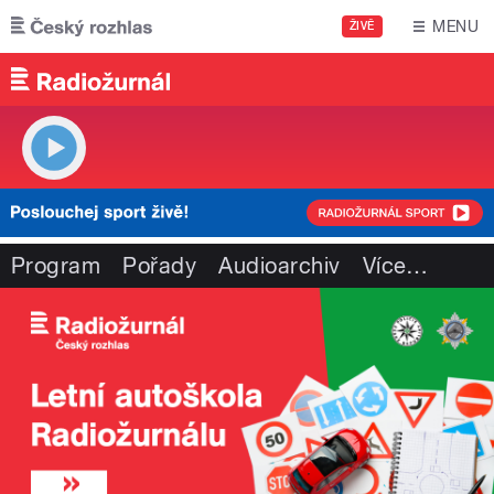
Přejít k hlavnímu obsahu
MENU
ŽIVĚ
Program
Pořady
Audioarchiv
Více
…