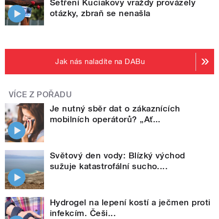
Šetření Kuciakovy vraždy provázely
otázky, zbraň se nenašla
Jak nás naladíte na DABu
VÍCE Z POŘADU
Je nutný sběr dat o zákaznících
mobilních operátorů? „Ať...
Světový den vody: Blízký východ
sužuje katastrofální sucho....
Hydrogel na lepení kostí a ječmen proti
infekcím. Češi...