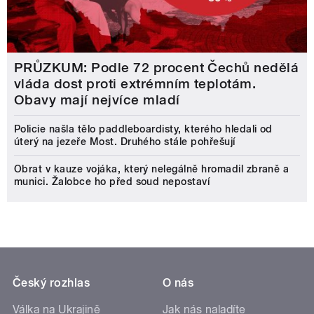
PRŮZKUM: Podle 72 procent Čechů nedělá
vláda dost proti extrémním teplotám.
Obavy mají nejvíce mladí
Policie našla tělo paddleboardisty, kterého hledali od
úterý na jezeře Most. Druhého stále pohřešují
Obrat v kauze vojáka, který nelegálně hromadil zbraně a
munici. Žalobce ho před soud nepostaví
Český rozhlas
O nás
Válka na Ukrajině
Jak nás naladíte