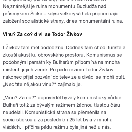
Nejznámější je ruina monumentu Buzludža nad
průsmykem Šipka – kdysi velkorysá hala připomínající
založení socialistické strany, dnes monumentální ruina.
Vinu? Za co? divil se Todor Živkov
I Živkov tam měl podobiznu. Dodnes tam chodí turisté a
zkouší akustiku obrovského prostoru. Komunismus se
podobnými památníky Bulharům připomíná na mnoha
místech jejich země. Po pádu režimu Todor Živkov
nakonec přijal pozvání do televize a diváci se mohli ptát.
„Necítíte nějakou vinu?“ zajímalo je.
„Vinu? Za co?“ odpověděl bývalý komunistický vůdce.
Bulhaři totiž za bývalým režimem žádnou tlustou čáru
neudělali. Komunistická strana se přeměnila na
socialistickou a za posledních 25 let byla v mnoha
vládách. I příčina pádu režimu byla jiná než u nás.