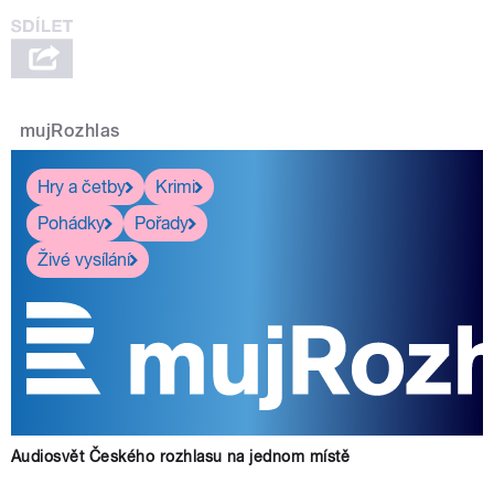
mujRozhlas
Hry a četby
Krimi
Pohádky
Pořady
Živé vysílání
Audiosvět Českého rozhlasu na jednom místě