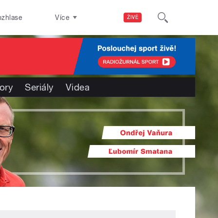
ozhlase
Více
ŽIVĚ
ory
Seriály
Videa