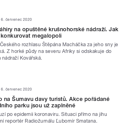
6. červenec 2020
áhiry na opuštěné krušnohorské nádraží. Jak
konkurovat megalopoli
 Českého rozhlasu Štěpána Macháčka za jeho sny je
ká. Z horké půdy na severu Afriky si odskakuje do
 nádraží Kovářská.
6. červenec 2020
lo na Šumavu davy turistů. Akce pořádané
ního parku jsou už zaplněné
í po epidemii koronaviru. Situaci přímo na jihu
tní reportér Radiožurnálu Ľubomír Smatana.