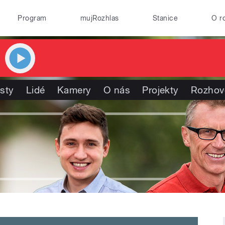
Program
mujRozhlas
Stanice
O r
isty
Lidé
Kamery
O nás
Projekty
Rozhov