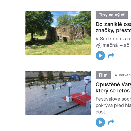
Tipy na výlet
Do zaniklé os
značky, přesto
V Sudetech zani
výjimečná – ač p
Film
4. červe
Opuštěné Vary.
který se leto
Festivalové soc
pokrývá před hl
dost.