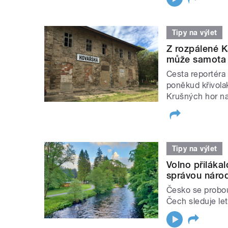
Tipy na výlet
Z rozpálené K
může samota 
Cesta reportéra
poněkud křivola
Krušných hor na
Tipy na výlet
Volno přiláka
správou národ
Česko se probouz
Čech sleduje le