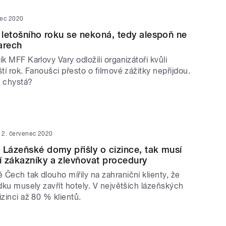
nec 2020
y letošního roku se nekoná, tedy alespoň ne
arech
ík MFF Karlovy Vary odložili organizátoři kvůli
ští rok. Fanoušci přesto o filmové zážitky nepřijdou.
s chystá?
2. červenec 2020
 Lázeňské domy přišly o cizince, tak musí
 zákazníky a zlevňovat procedury
Čech tak dlouho mířily na zahraniční klienty, že
adku musely zavřít hotely. V největších lázeňských
izinci až 80 % klientů.