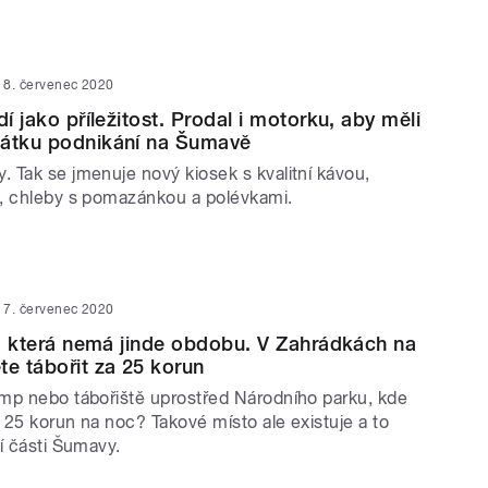
8. červenec 2020
dí jako příležitost. Prodal i motorku, aby měli
čátku podnikání na Šumavě
 Tak se jmenuje nový kiosek s kvalitní kávou,
, chleby s pomazánkou a polévkami.
7. červenec 2020
ta, která nemá jinde obdobu. V Zahrádkách na
e tábořit za 25 korun
mp nebo tábořiště uprostřed Národního parku, kde
n 25 korun na noc? Takové místo ale existuje a to
í části Šumavy.