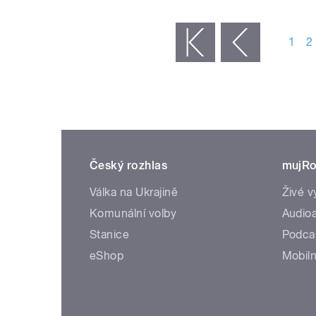
STRÁNKY
1
2
« první
‹ předchozí
Český rozhlas
mujRo
Válka na Ukrajině
Živé v
Komunální volby
Audioa
Stanice
Podca
eShop
Mobiln