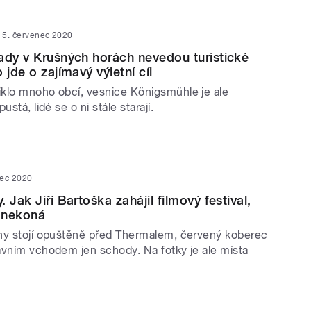
5. červenec 2020
ady v Krušných horách nevedou turistické
 jde o zajímavý výletní cíl
klo mnoho obcí, vesnice Königsmühle je ale
ustá, lidé se o ni stále starají.
nec 2020
 Jak Jiří Bartoška zahájil filmový festival,
s nekoná
hy stojí opuštěně před Thermalem, červený koberec
avním vchodem jen schody. Na fotky je ale místa