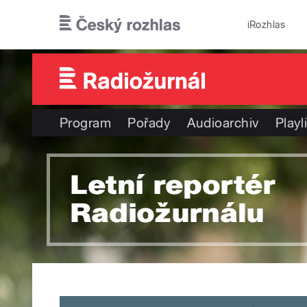
Přejít k hlavnímu obsahu
iRozhlas
Program
Pořady
Audioarchiv
Playl