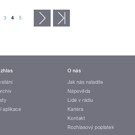
3
4
5
následující ›
poslední »
zhlas
O nás
ysílání
Jak nás naladíte
rchiv
Nápověda
sty
Lidé v rádiu
í aplikace
Kariéra
Kontakt
Rozhlasový poplatek