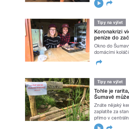
Tipy na výlet
Koronakrizi vi
peníze do za
Okno do Šumavy.
domácími koláči
Tipy na výlet
Tohle je rari
Šumavě můžet
Znáte nějaký ke
zaplatíte za sta
přímo v centráln