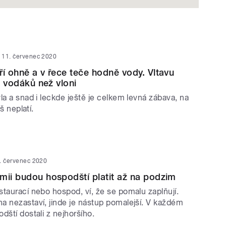
11. červenec 2020
ří ohně a v řece teče hodně vody. Vltavu
íc vodáků než vloni
la a snad i leckde ještě je celkem levná zábava, na
iš neplatí.
. červenec 2020
mii budou hospodští platit až na podzim
staurací nebo hospod, ví, že se pomalu zaplňují.
a nezastaví, jinde je nástup pomalejší. V každém
dští dostali z nejhoršího.