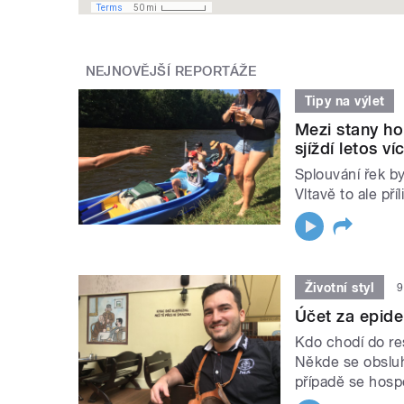
NEJNOVĚJŠÍ REPORTÁŽE
Tipy na výlet
Mezi stany ho
sjíždí letos v
Splouvání řek by
Vltavě to ale příl
Životní styl
9
Účet za epide
Kdo chodí do re
Někde se obsluh
případě se hospo