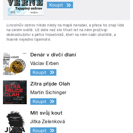
Koupit
Lincolnův ostrov nikdo nikdy na mapě nenašel, a přece ho znají lidé
na celém světě. Už déle než sto třicet let na něm prožívají
dobrodružství s pěticí trosečníků, kteří na něm našli útočiště, a
hlavně nejedno tajemství.
Denár v dívčí dlani
Václav Erben
Koupit
Zítra přijde Olah
Martin Sichinger
Koupit
Mít svůj kout
Jitka Zelenková
Koupit