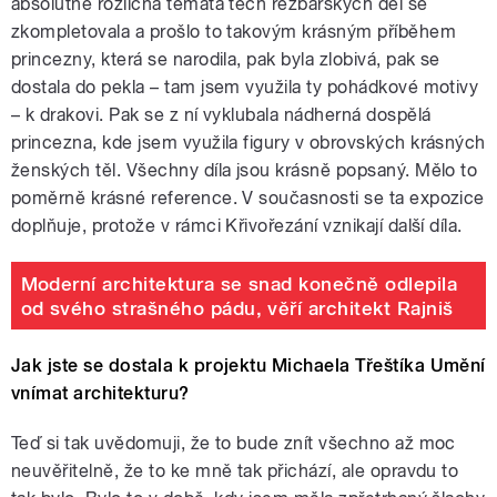
absolutně rozličná témata těch řezbářských děl se
zkompletovala a prošlo to takovým krásným příběhem
princezny, která se narodila, pak byla zlobivá, pak se
dostala do pekla – tam jsem využila ty pohádkové motivy
– k drakovi. Pak se z ní vyklubala nádherná dospělá
princezna, kde jsem využila figury v obrovských krásných
ženských těl. Všechny díla jsou krásně popsaný. Mělo to
poměrně krásné reference. V současnosti se ta expozice
doplňuje, protože v rámci Křivořezání vznikají další díla.
Moderní architektura se snad konečně odlepila
od svého strašného pádu, věří architekt Rajniš
Jak jste se dostala k projektu Michaela Třeštíka Umění
vnímat architekturu?
Teď si tak uvědomuji, že to bude znít všechno až moc
neuvěřitelně, že to ke mně tak přichází, ale opravdu to