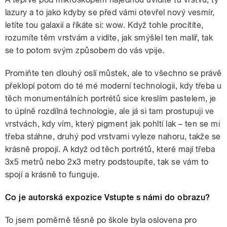
lazury a to jako kdyby se před vámi otevřel nový vesmír,
letíte tou galaxií a říkáte si: wow. Když tohle procítíte,
rozumíte těm vrstvám a vidíte, jak smýšlel ten malíř, tak
se to potom svým způsobem do vás vpije.
Promiňte ten dlouhý oslí můstek, ale to všechno se právě
překlopí potom do té mé moderní technologii, kdy třeba u
těch monumentálních portrétů sice kreslím pastelem, je
to úplně rozdílná technologie, ale já si tam prostupuji ve
vrstvách, kdy vím, který pigment jak pohltí lak – ten se mi
třeba stáhne, druhý pod vrstvami vyleze nahoru, takže se
krásně propojí. A když od těch portrétů, které mají třeba
3x5 metrů nebo 2x3 metry podstoupíte, tak se vám to
spojí a krásně to funguje.
Co je autorská expozice Vstupte s námi do obrazu?
To jsem poměrně těsně po škole byla oslovena pro