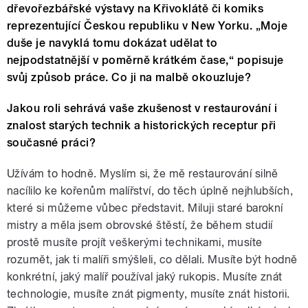
dřevořezbářské výstavy na Křivoklátě či komiks
reprezentující Českou republiku v New Yorku. „Moje
duše je navyklá tomu dokázat udělat to
nejpodstatnější v poměrně krátkém čase,“ popisuje
svůj způsob práce. Co ji na malbě okouzluje?
Jakou roli sehrává vaše zkušenost v restaurování i
znalost starých technik a historických receptur při
současné práci?
Užívám to hodně. Myslím si, že mě restaurování silně
nacílilo ke kořenům malířství, do těch úplně nejhlubších,
které si můžeme vůbec představit. Miluji staré barokní
mistry a měla jsem obrovské štěstí, že během studií
prostě musíte projít veškerými technikami, musíte
rozumět, jak ti malíři smýšleli, co dělali. Musíte být hodně
konkrétní, jaký malíř používal jaký rukopis. Musíte znát
technologie, musíte znát pigmenty, musíte znát historii.