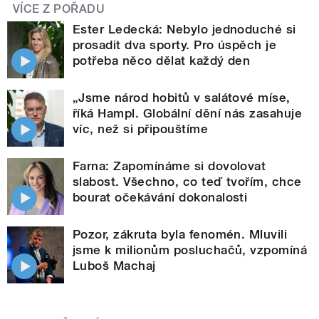
VÍCE Z POŘADU
Ester Ledecká: Nebylo jednoduché si
prosadit dva sporty. Pro úspěch je
potřeba něco dělat každý den
„Jsme národ hobitů v salátové míse,
říká Hampl. Globální dění nás zasahuje
víc, než si připouštíme
Farna: Zapomínáme si dovolovat
slabost. Všechno, co teď tvořím, chce
bourat očekávání dokonalosti
Pozor, zákruta byla fenomén. Mluvili
jsme k milionům posluchačů, vzpomíná
Luboš Machaj