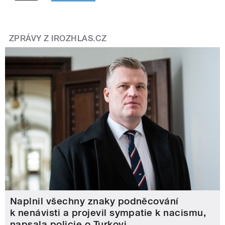
ZPRÁVY Z IROZHLAS.CZ
Naplnil všechny znaky podněcování
k nenávisti a projevil sympatie k nacismu,
napsala policie o Turkovi