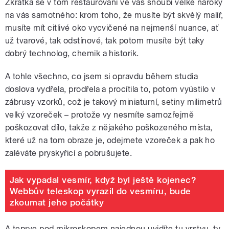
Zkrátka se v tom restaurování ve vás snoubí velké nároky
na vás samotného: krom toho, že musíte být skvělý malíř,
musíte mít citlivé oko vycvičené na nejmenší nuance, ať
už tvarové, tak odstínové, tak potom musíte být taky
dobrý technolog, chemik a historik.
A tohle všechno, co jsem si opravdu během studia
doslova vydřela, prodřela a procítila to, potom vyústilo v
zábrusy vzorků, což je takový miniaturní, setiny milimetrů
velký vzoreček – protože vy nesmíte samozřejmě
poškozovat dílo, takže z nějakého poškozeného místa,
které už na tom obraze je, odejmete vzoreček a pak ho
zaléváte pryskyřicí a pobrušujete.
Jak vypadal vesmír, když byl ještě kojenec?
Webbův teleskop vyrazil do vesmíru, bude
zkoumat jeho počátky
A teprve pod mikroskopem najednou uvidíte tu vrstvu, ty