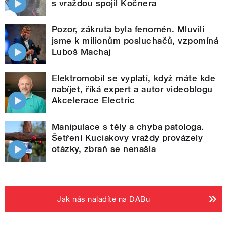
s vraždou spojil Kočnera
Pozor, zákruta byla fenomén. Mluvili
jsme k milionům posluchačů, vzpomíná
Luboš Machaj
Elektromobil se vyplatí, když máte kde
nabíjet, říká expert a autor videoblogu
Akcelerace Electric
Manipulace s těly a chyba patologa.
Šetření Kuciakovy vraždy provázely
otázky, zbraň se nenašla
Jak nás naladíte na DABu