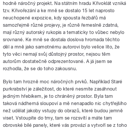
hodně náročný projekt. Na státním hradu Křivoklát vzniká
tzv. Křivořezání a ke mně se dostalo 15 let naprosto
neuchopené expozice, kdy spousta řezbářů má
samozřejmě různé projevy, je různě řemeslně zdatná,
mají různý autorský rukopis a tematicky to vůbec nebylo
srovnané. Ke mně se dostala doslova hromada těchto
děl a mně jako samotnému autorovi bylo velice líto, že
tyto věci nemají svůj důstojný prostor, nejsou těm
autorům dostatečně odprezentované. A já jsem se
rozhodla, že se do toho zakousnu.
Bylo tam hrozně moc náročných prvků. Například Staré
purkrabství je záležitost, do které nesmíte zasáhnout
jediným hřebíkem, je to chráněný prostor. Byla tam
taková nádherná sloupoví a mě nenapadlo nic chytřejšího
než udělat jakoby vstupy do obrazů, které budou jemně
viset. Vstoupíte do tmy, tam se rozsvítí a máte tam
obrovské bílé panely, které vás provází a vytvoří se z toho