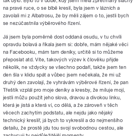
tak bylo. Bylo to v době, kdy jsem měla zpřetrhaný šlachy
na pravé ruce, o se blbě kreslí, byla jsem v lázních a
zavolali mi z Albatrosu, že by měli zájem o to, jestli bych
se nezúčastnila výběrového řízení.
Já jsem byla poměrně dost oddaná osudu, v tu chvíli
opravdu bolavá a říkala jsem si: dobře, mám nějaké věci
na Facebooku, mám tam deníky, určitě si to můžeme
přeposlat atd. Víte, takových výzev k člověku přijde
několik, ne vždycky se všechno podaří, takže jsem ten
den šla v klidu spát a vůbec jsem nečekala, že mi už
druhý den zavolají, že vyhrávám výběrové řízení, že pan
Třeštík vzplál pro moje deníky a kresby, že miluje mojí,
jestli můžu použít jeho slova, dravou a divokou linku,
která je jistá a která ví, co dělá, a že zároveň v těch
věcech zachytím podstatu, ale nejdu jako nějaký
technický kreslíř, já bych to vykreslil a do nejmenšího
detailu, že prostě jdu tou svojí svobodnou cestou, ale
zachycuji ty nejdůležitější momenty.