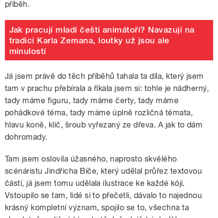
příběh.
Jak pracují mladí čeští animátoři? Navazují na
tradici Karla Zemana, loutky už jsou ale
minulostí
Já jsem právě do těch příběhů tahala ta díla, který jsem
tam v prachu přebírala a říkala jsem si: tohle je nádherný,
tady máme figuru, tady máme čerty, tady máme
pohádkové téma, tady máme úplně rozličná témata,
hlavu koně, klíč, šroub vyřezaný ze dřeva. A jak to dám
dohromady.
Tam jsem oslovila úžasného, naprosto skvělého
scénáristu Jindřicha Bíče, který udělal průřez textovou
částí, já jsem tomu udělala ilustrace ke každé kóji.
Vstoupilo se tam, lidé si to přečetli, dávalo to najednou
krásný kompletní význam, spojilo se to, všechna ta