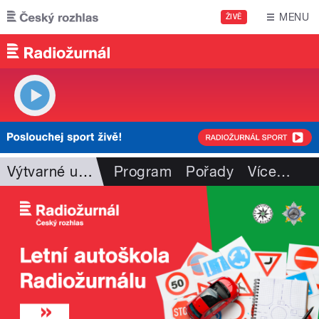
Přejít k hlavnímu obsahu
MENU
ŽIVĚ
Výtvarné umění
Program
Pořady
Více
…