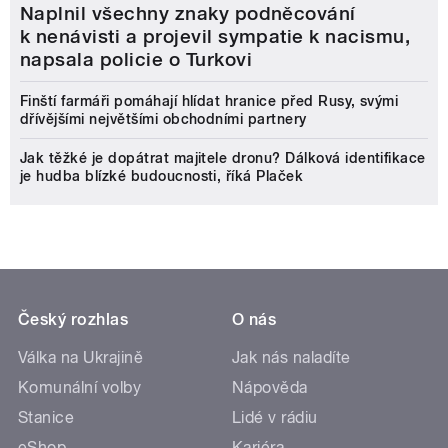
Jak těžké je dopátrat majitele dronu? Dálková identifikace
je hudba blízké budoucnosti, říká Plaček
Český rozhlas
O nás
Válka na Ukrajině
Jak nás naladíte
Komunální volby
Nápověda
Stanice
Lidé v rádiu
eShop
Kariéra
Kontakt
Rozhlasový poplatek
mujRozhlas
Živé vysílání
Audioarchiv