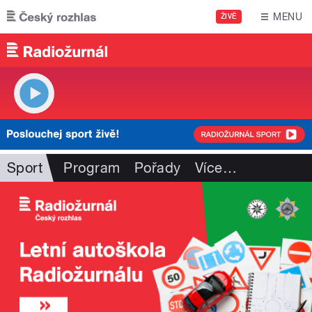
Přejít k hlavnímu obsahu
MENU
ŽIVĚ
Sport
Program
Pořady
Více
…