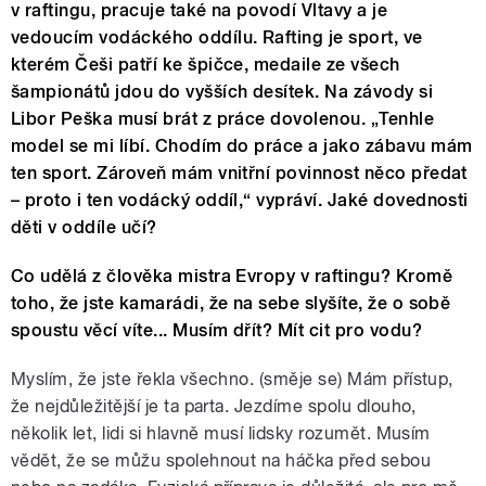
v raftingu, pracuje také na povodí Vltavy a je
vedoucím vodáckého oddílu. Rafting je sport, ve
kterém Češi patří ke špičce, medaile ze všech
šampionátů jdou do vyšších desítek. Na závody si
Libor Peška musí brát z práce dovolenou. „Tenhle
model se mi líbí. Chodím do práce a jako zábavu mám
ten sport. Zároveň mám vnitřní povinnost něco předat
– proto i ten vodácký oddíl,“ vypráví. Jaké dovednosti
děti v oddíle učí?
Co udělá z člověka mistra Evropy v raftingu? Kromě
toho, že jste kamarádi, že na sebe slyšíte, že o sobě
spoustu věcí víte... Musím dřít? Mít cit pro vodu?
Myslím, že jste řekla všechno. (směje se) Mám přístup,
že nejdůležitější je ta parta. Jezdíme spolu dlouho,
několik let, lidi si hlavně musí lidsky rozumět. Musím
vědět, že se můžu spolehnout na háčka před sebou