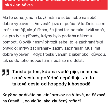
říká Jan Vávra
Má to cenu, jenom když mám u sebe nebo na sobě
dobré vybavení... Ve vestě jezdím pořád. V loděnici se mi
trošku smějí, ale já říkám, že ji ani tak nemám kvůli sobě,
ale pro tyhle případy, kdyby bylo potřeba někomu
pomoct. Člověk nesmí ohrozit sebe, to je záchranářské
pravidlo: mrtvý záchranář – žádný záchranář. Musí mít
dobré vybavení. Když trošku váhám z jakéhokoli důvodu,
tak se do toho nepouštím, nedá se nic dělat.
Turista je ten, kdo na vodě pije, nemá na
sobě vestu a pořádně nepádluje. Je to
taková cesta od hospody k hospodě
Když se podíváte na letní provoz na Vltavě, na Sázavě,
na Otavě..., co vidíte jako zkušený raftař?