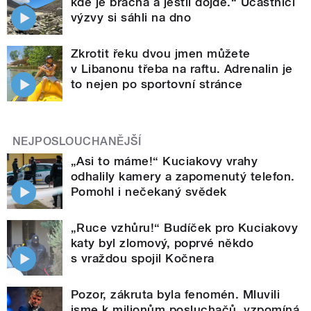
kde je brácha a jestli dojde.“ Účastníci
výzvy si sáhli na dno
Zkrotit řeku dvou jmen můžete
v Libanonu třeba na raftu. Adrenalin je
to nejen po sportovní stránce
NEJPOSLOUCHANĚJŠÍ
„Asi to máme!“ Kuciakovy vrahy
odhalily kamery a zapomenutý telefon.
Pomohl i nečekaný svědek
„Ruce vzhůru!“ Budíček pro Kuciakovy
katy byl zlomový, poprvé někdo
s vraždou spojil Kočnera
Pozor, zákruta byla fenomén. Mluvili
jsme k milionům posluchačů, vzpomíná