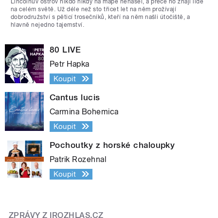
Lincolnův ostrov nikdo nikdy na mapě nenašel, a přece ho znají lidé
na celém světě. Už déle než sto třicet let na něm prožívají
dobrodružství s pěticí trosečníků, kteří na něm našli útočiště, a
hlavně nejedno tajemství.
80 LIVE
Petr Hapka
Koupit
Cantus lucis
Carmina Bohemica
Koupit
Pochoutky z horské chaloupky
Patrik Rozehnal
Koupit
ZPRÁVY Z IROZHLAS.CZ