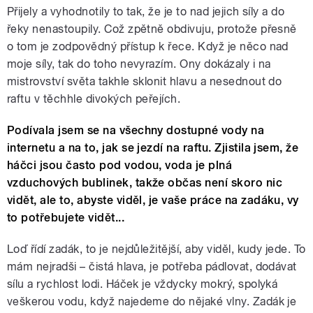
Přijely a vyhodnotily to tak, že je to nad jejich síly a do
řeky nenastoupily. Což zpětně obdivuju, protože přesně
o tom je zodpovědný přístup k řece. Když je něco nad
moje síly, tak do toho nevyrazím. Ony dokázaly i na
mistrovství světa takhle sklonit hlavu a nesednout do
raftu v těchhle divokých peřejích.
Podívala jsem se na všechny dostupné vody na
internetu a na to, jak se jezdí na raftu. Zjistila jsem, že
háčci jsou často pod vodou, voda je plná
vzduchových bublinek, takže občas není skoro nic
vidět, ale to, abyste viděl, je vaše práce na zadáku, vy
to potřebujete vidět...
Loď řídí zadák, to je nejdůležitější, aby viděl, kudy jede. To
mám nejradši – čistá hlava, je potřeba pádlovat, dodávat
sílu a rychlost lodi. Háček je vždycky mokrý, spolyká
veškerou vodu, když najedeme do nějaké vlny. Zadák je