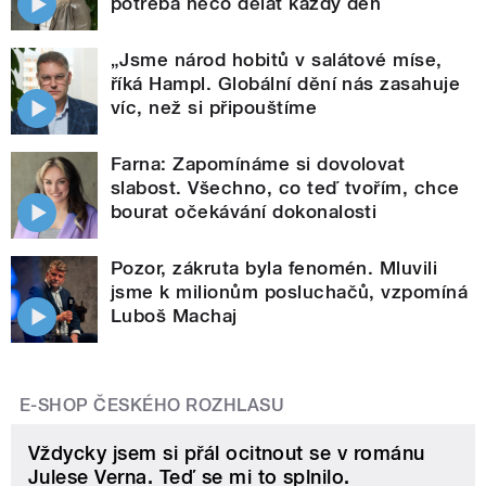
potřeba něco dělat každý den
„Jsme národ hobitů v salátové míse,
říká Hampl. Globální dění nás zasahuje
víc, než si připouštíme
Farna: Zapomínáme si dovolovat
slabost. Všechno, co teď tvořím, chce
bourat očekávání dokonalosti
Pozor, zákruta byla fenomén. Mluvili
jsme k milionům posluchačů, vzpomíná
Luboš Machaj
E-SHOP ČESKÉHO ROZHLASU
Vždycky jsem si přál ocitnout se v románu
Julese Verna. Teď se mi to splnilo.