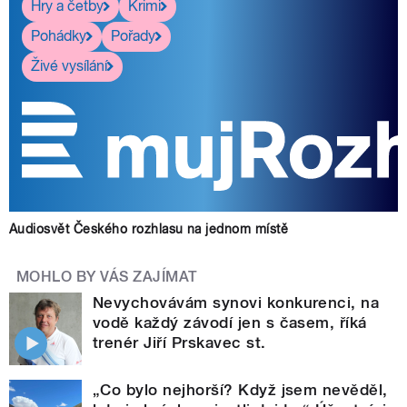
Hry a četby
Krimi
Pohádky
Pořady
Živé vysílání
Audiosvět Českého rozhlasu na jednom místě
MOHLO BY VÁS ZAJÍMAT
Nevychovávám synovi konkurenci, na
vodě každý závodí jen s časem, říká
trenér Jiří Prskavec st.
„Co bylo nejhorší? Když jsem nevěděl,