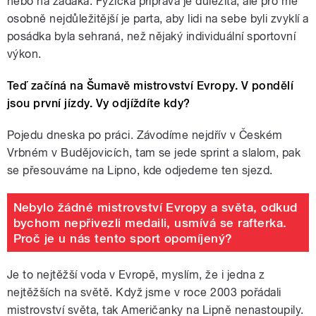
nebo na zadáka. Fyzická příprava je důležitá, ale pro mě
osobně nejdůležitější je parta, aby lidi na sebe byli zvyklí a
posádka byla sehraná, než nějaký individuální sportovní
výkon.
Teď začíná na Šumavě mistrovství Evropy. V pondělí
jsou první jízdy. Vy odjíždíte kdy?
Pojedu dneska po práci. Závodíme nejdřív v Českém
Vrbném v Budějovicích, tam se jede sprint a slalom, pak
se přesouváme na Lipno, kde odjedeme ten sjezd.
Nebylo žádné mistrovství Evropy a světa, odkud
bychom nepřivezli medaili, usmívá se rafterka.
Proč je u nás tento sport opomíjený?
Je to nejtěžší voda v Evropě, myslím, že i jedna z
nejtěžších na světě. Když jsme v roce 2003 pořádali
mistrovství světa, tak Američanky na Lipně nenastoupily.