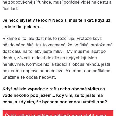
nejzodpovědnější funkce, musí pořádně vidět na cestu a
řídit loď.
Je něco slyšet v té lodi? Něco si musíte říkat, když už
jedete tím peklem...
Říkáme si to, ale dost nás to rozčiluje. Protože když
někdo něco říká, tak to znamená, že se fláká, protože má
dost času na to, aby ještě mluvil. My musíme lapat po
dechu, závodit a dojet do cíle co nejrychleji. Moc
nemluvíme. Kormidelníci a zadáci si občas řeknou, jestli
pojedeme doprava nebo doleva. Ale moc toho neříkáme.
Snažíme se občas hecovat.
Když někdo vypadne z raftu nebo obecně vidím na
vodě někoho pod jezem... Kdy vím, že to ještě má
cenu, a kdy vím, že bychom pod vodou umřeli oba?
Čeští raftaři si většinu nákladů musí platit sami,