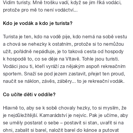
Vidím turisty. Mně trošku vadí, když se jim říká vodáci,
protože pro mě to není vodáctví...
Kdo je vodák a kdo je turista?
Turista je ten, kdo na vodě pije, kdo nemá na sobě vestu
a chová se nehezky k ostatním, protože si to nemůžou
užít, pořádně nepádluje, je to taková cesta od hospody
k hospodě to, co se děje na Vltavě. Tohle jsou turisti.
Vodáci jsou ti, kteří vyráží za nějakým aspoň rekreačním
sportem. Snaží se pod jezem zastavit, přejet ten proud,
naučit se náklon, závěs, záběry... to je rekreační vodák.
Co učíte děti v oddíle?
Hlavně to, aby se k sobě chovaly hezky, to si myslím, že
je nejdůležitější. Kamarádství je nejvíc. Pak je učíme, aby
se uměly postarat o sebe – postavit si stan, uvařit si na
ohni, zabalit si barel, naložit barel do kánoe a putovat