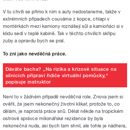
V tu chvíli se přímo k nim s auty nedostaneme, takže v
extrémních případech couváme z kopce, chlapi v
montérkách mezi kamiony roznášejí sůl a kamioňáci si v
klidu sedí v teplé kabině. Tak v těchto chvílích skřípu
zuby a opravdu bych se pral.
To zní jako nevděčná práce.
Dáváte bacha? „Na rizika a krizové situace na
silnicích připraví řidiče virtuální pomůcky,“
popisuje instruktor
Není to v žádném případě nevděčná role. Znova jsem si
ověřil, že jsem nekonečný životní klikař, protože to, co
dělám, je naprostá práce snů. Dělat někde na tropickém
ostrově správce milionářské rezidence by byla
nekonečná nuda, asi bych tam shnil, ale tohle je nádhera,