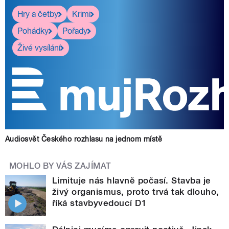
Hry a četby
Krimi
Pohádky
Pořady
Živé vysílání
Audiosvět Českého rozhlasu na jednom místě
MOHLO BY VÁS ZAJÍMAT
Limituje nás hlavně počasí. Stavba je
živý organismus, proto trvá tak dlouho,
říká stavbyvedoucí D1