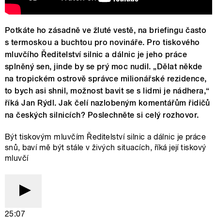
Potkáte ho zásadně ve žluté vestě, na briefingu často
s termoskou a buchtou pro novináře. Pro tiskového
mluvčího Ředitelství silnic a dálnic je jeho práce
splněný sen, jinde by se prý moc nudil. „Dělat někde
na tropickém ostrově správce milionářské rezidence,
to bych asi shnil, možnost bavit se s lidmi je nádhera,“
říká Jan Rýdl. Jak čelí nazlobeným komentářům řidičů
na českých silnicích? Poslechněte si celý rozhovor.
Být tiskovým mluvčím Ředitelství silnic a dálnic je práce
snů, baví mě být stále v živých situacích, říká její tiskový
mluvčí
25:07