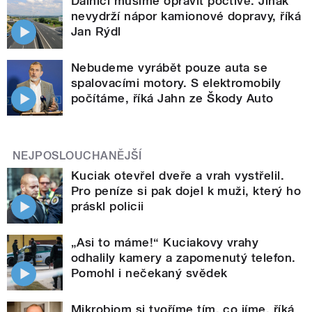
Dálnici musíme opravit poctivě. Jinak
nevydrží nápor kamionové dopravy, říká
Jan Rýdl
Nebudeme vyrábět pouze auta se
spalovacími motory. S elektromobily
počítáme, říká Jahn ze Škody Auto
NEJPOSLOUCHANĚJŠÍ
Kuciak otevřel dveře a vrah vystřelil.
Pro peníze si pak dojel k muži, který ho
práskl policii
„Asi to máme!“ Kuciakovy vrahy
odhalily kamery a zapomenutý telefon.
Pomohl i nečekaný svědek
Mikrobiom si tvoříme tím, co jíme, říká