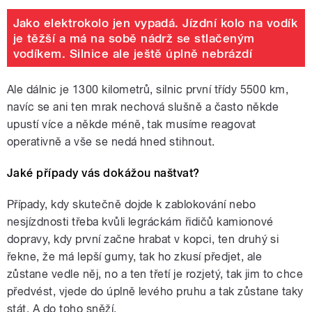
Jako elektrokolo jen vypadá. Jízdní kolo na vodík
je těžší a má na sobě nádrž se stlačeným
vodíkem. Silnice ale ještě úplně nebrázdí
Ale dálnic je 1300 kilometrů, silnic první třídy 5500 km,
navíc se ani ten mrak nechová slušně a často někde
upustí více a někde méně, tak musíme reagovat
operativně a vše se nedá hned stihnout.
Jaké případy vás dokážou naštvat?
Případy, kdy skutečně dojde k zablokování nebo
nesjízdnosti třeba kvůli legráckám řidičů kamionové
dopravy, kdy první začne hrabat v kopci, ten druhý si
řekne, že má lepší gumy, tak ho zkusí předjet, ale
zůstane vedle něj, no a ten třetí je rozjetý, tak jim to chce
předvést, vjede do úplně levého pruhu a tak zůstane taky
stát. A do toho sněží.