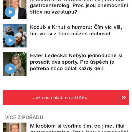
gastroenterolog. Proč jsou onemocnění
střev na vzestupu?
Kozub a Krhut o humoru: Čím víc víš,
tím víc si z toho můžeš utahovat
Ester Ledecká: Nebylo jednoduché si
prosadit dva sporty. Pro úspěch je
potřeba něco dělat každý den
Jak nás naladíte na DABu
VÍCE Z POŘADU
Mikrobiom si tvoříme tím, co jíme, říká