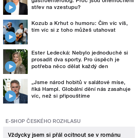
gastroenterolog. Proč jsou onemocnění
střev na vzestupu?
Kozub a Krhut o humoru: Čím víc víš,
tím víc si z toho můžeš utahovat
Ester Ledecká: Nebylo jednoduché si
prosadit dva sporty. Pro úspěch je
potřeba něco dělat každý den
„Jsme národ hobitů v salátové míse,
říká Hampl. Globální dění nás zasahuje
víc, než si připouštíme
E-SHOP ČESKÉHO ROZHLASU
Vždycky jsem si přál ocitnout se v románu