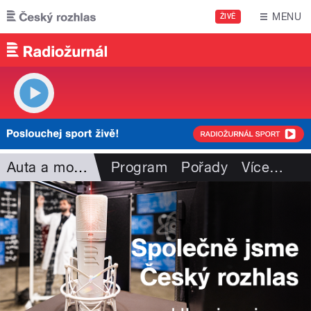
Přejít k hlavnímu obsahu
MENU
ŽIVĚ
Auta a motorismus
Program
Pořady
Více
…