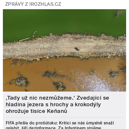
ZPRÁVY Z IROZHLAS.CZ
‚Tady už nic nezmůžeme.‘ Zvedající se
hladina jezera s hrochy a krokodýly
ohrožuje tisíce Keňanů
FIFA přešla do protiútoku: Kritici se nás úmyslně snaží
oslabit, šíří dezinformace. Za Infantinem stojíme