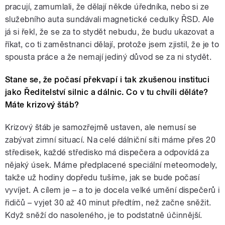
pracují, zamumlali, že dělají někde úředníka, nebo si ze
služebního auta sundávali magnetické cedulky ŘSD. Ale
já si řekl, že se za to stydět nebudu, že budu ukazovat a
říkat, co ti zaměstnanci dělají, protože jsem zjistil, že je to
spousta práce a že nemají jediný důvod se za ni stydět.
Stane se, že počasí překvapí i tak zkušenou instituci
jako Ředitelství silnic a dálnic. Co v tu chvíli děláte?
Máte krizový štáb?
Krizový štáb je samozřejmě ustaven, ale nemusí se
zabývat zimní situací. Na celé dálniční síti máme přes 20
středisek, každé středisko má dispečera a odpovídá za
nějaký úsek. Máme předplacené speciální meteomodely,
takže už hodiny dopředu tušíme, jak se bude počasí
vyvíjet. A cílem je – a to je docela velké umění dispečerů i
řidičů – vyjet 30 až 40 minut předtím, než začne sněžit.
Když sněží do nasoleného, je to podstatně účinnější.