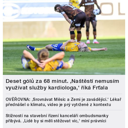
Deset gólů za 68 minut. ,Naštěstí nemusím
využívat služby kardiologa,‘ říká Frťala
OVĚŘOVNA: ‚Srovnávat Měsíc a Zemi je zavádějící.‘ Lékař
přednášel o klimatu, video je prý vytržené z kontextu
Stížností na stavební řízení kanceláři ombudsmanky
přibývá. ‚Lidé by si měli stěžovat víc,‘ míní právníci