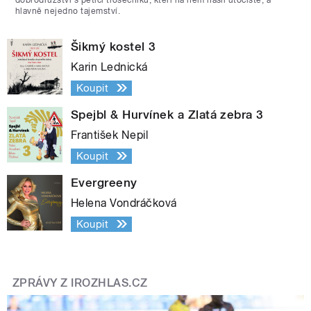
hlavně nejedno tajemství.
Šikmý kostel 3
Karin Lednická
Koupit
Spejbl & Hurvínek a Zlatá zebra 3
František Nepil
Koupit
Evergreeny
Helena Vondráčková
Koupit
ZPRÁVY Z IROZHLAS.CZ