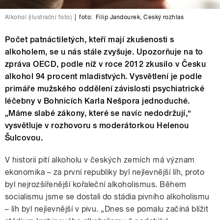
Alkohol (ilustrační foto)
|
foto:
Filip Jandourek
,
Český rozhlas
Počet patnáctiletých, kteří mají zkušenosti s
alkoholem, se u nás stále zvyšuje. Upozorňuje na to
zpráva OECD, podle níž v roce 2012 zkusilo v Česku
alkohol 94 procent mladistvých. Vysvětlení je podle
primáře mužského oddělení závislosti psychiatrické
léčebny v Bohnicích Karla Nešpora jednoduché.
„Máme slabé zákony, které se navíc nedodržují,“
vysvětluje v rozhovoru s moderátorkou Helenou
Šulcovou.
V historii pití alkoholu v českých zemích má význam
ekonomika – za první republiky byl nejlevnější líh, proto
byl nejrozšířenější kořaleční alkoholismus. Během
socialismu jsme se dostali do stádia pivního alkoholismu
– líh byl nejlevnější v pivu. „Dnes se pomalu začíná blížit