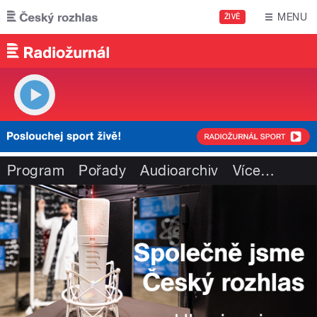
Přejít k hlavnímu obsahu
MENU
ŽIVĚ
Program
Pořady
Audioarchiv
Více
…