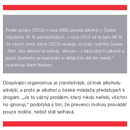
Podle zprávy OECD v roce 2002 zkusilo alkohol v České
republice 70 % patnáctiletých, v roce 2012 už to bylo 94 %.
Ze všech zemí, které OECD sleduje, vychází nejhůře Česko.
„Těm, kdo alkohol prodávají, otrnulo – z bezzubých zákonů a
jejich špatného prosazování si dělají čím dál tím méně,“
vysvětluje Karel Nešpor.
Dospívající organismus je zranitelnější, účinek alkoholu
silnější, a proto je alkohol u české mládeže předstupeň k
drogám. „Je to vážný problém, který nikdo neřeší, všichni
ho ignorují,“ podotýká s tím, že prevenci mohou provádět
pouze rodiče, neboť stát selhává.