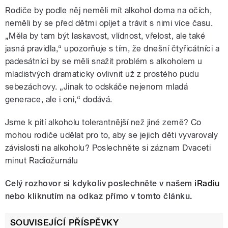
Rodiče by podle něj neměli mít alkohol doma na očích,
neměli by se před dětmi opíjet a trávit s nimi více času.
„Měla by tam být laskavost, vlídnost, vřelost, ale také
jasná pravidla,“ upozorňuje s tím, že dnešní čtyřicátníci a
padesátníci by se měli snažit problém s alkoholem u
mladistvých dramaticky ovlivnit už z prostého pudu
sebezáchovy. „Jinak to odskáče nejenom mladá
generace, ale i oni,“ dodává.
Jsme k pití alkoholu tolerantnější než jiné země? Co
mohou rodiče udělat pro to, aby se jejich děti vyvarovaly
závislosti na alkoholu? Poslechněte si záznam Dvaceti
minut Radiožurnálu
Celý rozhovor si kdykoliv poslechněte v našem
iRadiu
nebo kliknutím na odkaz přímo v tomto článku.
SOUVISEJÍCÍ PŘÍSPĚVKY