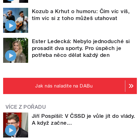
Kozub a Krhut o humoru: Čím víc víš,
tím víc si z toho můžeš utahovat
Ester Ledecká: Nebylo jednoduché si
prosadit dva sporty. Pro úspěch je
potřeba něco dělat každý den
Jak nás naladíte na DABu
VÍCE Z POŘADU
Jiří Pospíšil: V ČSSD je vůle jít do vlády.
A když začne...