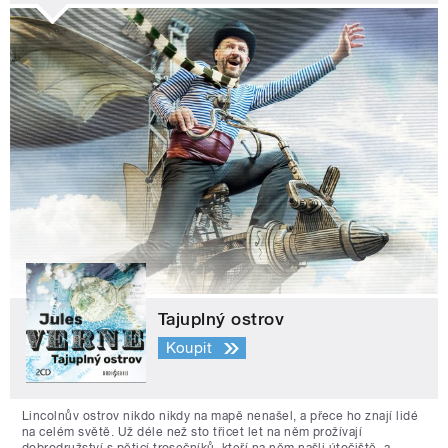
Tajuplný ostrov
Koupit
Lincolnův ostrov nikdo nikdy na mapě nenašel, a přece ho znají lidé
na celém světě. Už déle než sto třicet let na něm prožívají
dobrodružství s pěticí trosečníků, kteří na něm našli útočiště, a