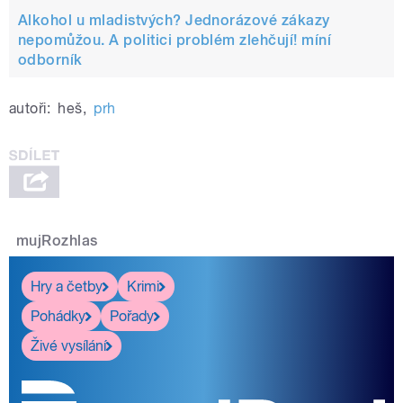
Alkohol u mladistvých? Jednorázové zákazy
nepomůžou. A politici problém zlehčují! míní
odborník
autoři:
heš
,
prh
mujRozhlas
Hry a četby
Krimi
Pohádky
Pořady
Živé vysílání