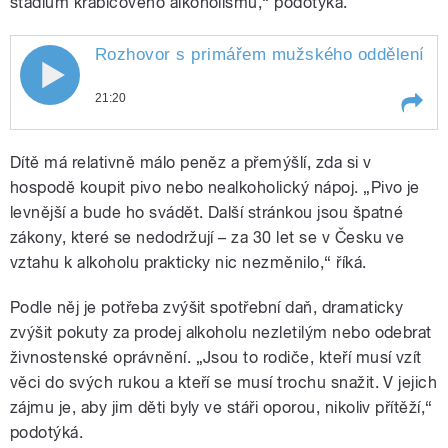
stádium krabicového alkoholismu,“ podotýká.
Rozhovor s primářem mužského oddělení závi
21:20
Play /
Rozhovor s primářem mužského oddělení
Dítě má relativně málo peněz a přemýšlí, zda si v
závislosti psychiatrické léčebny v Praze
Bohnicích Karlem Nešporem o alkoholu
hospodě koupit pivo nebo nealkoholický nápoj. „Pivo je
nejenom u mladistvých a proč by měl stát v
levnější a bude ho svádět. Další stránkou jsou špatné
souvislosti s alkoholismem zvýšit spotřební
zákony, které se nedodržují – za 30 let se v Česku ve
daně.
vztahu k alkoholu prakticky nic nezměnilo,“ říká.
Podle něj je potřeba zvýšit spotřební daň, dramaticky
zvýšit pokuty za prodej alkoholu nezletilým nebo odebrat
pause
živnostenské oprávnění. „Jsou to rodiče, kteří musí vzít
věci do svých rukou a kteří se musí trochu snažit. V jejich
zájmu je, aby jim děti byly ve stáři oporou, nikoliv přítěží,“
podotýká.