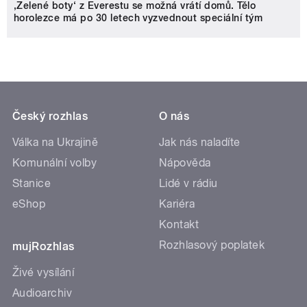
‚Zelené boty‘ z Everestu se možná vrátí domů. Tělo
horolezce má po 30 letech vyzvednout speciální tým
Český rozhlas
O nás
Válka na Ukrajině
Jak nás naladíte
Komunální volby
Nápověda
Stanice
Lidé v rádiu
eShop
Kariéra
Kontakt
Rozhlasový poplatek
mujRozhlas
Živé vysílání
Audioarchiv