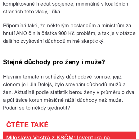
komplikovaně hledat spojence, minimálně v koaličních
stranách této vlády,“ říká.
Připomíná také, že některým poslancům a ministrům za
hnutí ANO činila částka 900 Kč problém, a tak je v otázce
dalšího zvyšování důchodů mírně skeptický.
Stejné důchody pro ženy i muže?
Hlavním tématem schůzky důchodové komise, jejíž
členem je i Jiří Dolejš, bylo srovnání důchodů mužů a
žen. Aktuálně podle statistik berou ženy v průměru o dva
a půl tisíce korun měsíčně nižší důchody než muže.
Podaří se to někdy sjednotit?
Miloslava Vostrá z KSČM: Inventura na