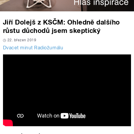
Jiří Dolejš z KSČM: Ohledně dalšího
růstu důchodů jsem skeptický
22. březen 2019
Dvacet minut Radiožurnálu