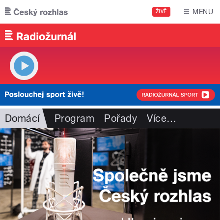
Přejít k hlavnímu obsahu
MENU
ŽIVĚ
Domácí
Program
Pořady
Více
…