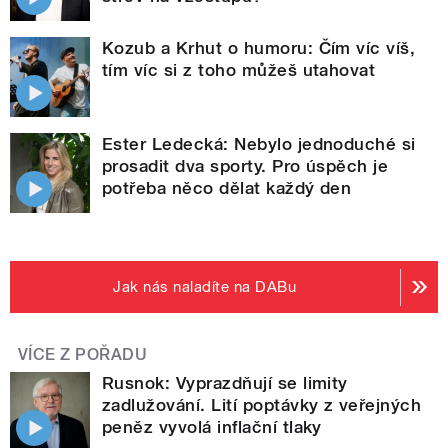
Kozub a Krhut o humoru: Čím víc víš,
tím víc si z toho můžeš utahovat
Ester Ledecká: Nebylo jednoduché si
prosadit dva sporty. Pro úspěch je
potřeba něco dělat každý den
Jak nás naladíte na DABu
VÍCE Z POŘADU
Rusnok: Vyprazdňují se limity
zadlužování. Lití poptávky z veřejných
peněz vyvolá inflační tlaky