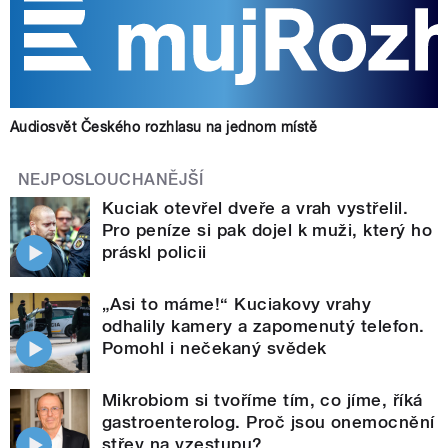
Audiosvět Českého rozhlasu na jednom místě
NEJPOSLOUCHANĚJŠÍ
Kuciak otevřel dveře a vrah vystřelil.
Pro peníze si pak dojel k muži, který ho
práskl policii
„Asi to máme!“ Kuciakovy vrahy
odhalily kamery a zapomenutý telefon.
Pomohl i nečekaný svědek
Mikrobiom si tvoříme tím, co jíme, říká
gastroenterolog. Proč jsou onemocnění
střev na vzestupu?