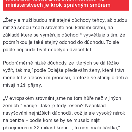
ministerstvech je krok správným směrem
„Ženy a muži budou mít stejné důchody tehdy, až budou
mít za sebou zcela srovnatelnou kariérní dráhu, na
základě které se vyměřuje důchod,“ vysvětluje s tím, že
podmínkou je také stejný odchod do důchodu. To ale
podle něj bude trvat necelých dvacet let.
Podprůměrně nízké důchody, ze kterých se dá těžko
vyžít, tak mají podle Dolejše především ženy, které tráví
méně let v pracovním procesu, protože se starají o děti a
mívají nižší příjmy.
„V evropském srovnání jsme na tom hůře než v jiných
zemích,“ varuje. Jaké je tedy řešení? Například
navyšování nejnižších důchodů, což je ale vysoký nárok
na peníze – podle komise by se muselo najít
přinejmenším 32 miliard korun. „To není malá částka,“