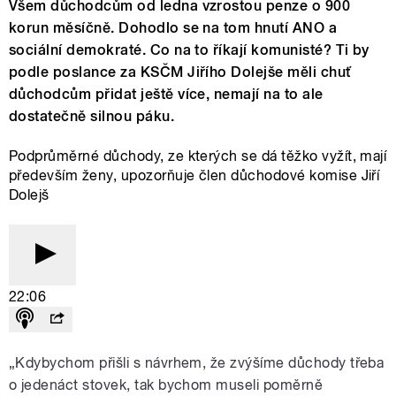
Všem důchodcům od ledna vzrostou penze o 900
korun měsíčně. Dohodlo se na tom hnutí ANO a
sociální demokraté. Co na to říkají komunisté? Ti by
podle poslance za KSČM Jiřího Dolejše měli chuť
důchodcům přidat ještě více, nemají na to ale
dostatečně silnou páku.
Podprůměrné důchody, ze kterých se dá těžko vyžít, mají
především ženy, upozorňuje člen důchodové komise Jiří
Dolejš
22:06
„Kdybychom přišli s návrhem, že zvýšíme důchody třeba
o jedenáct stovek, tak bychom museli poměrně