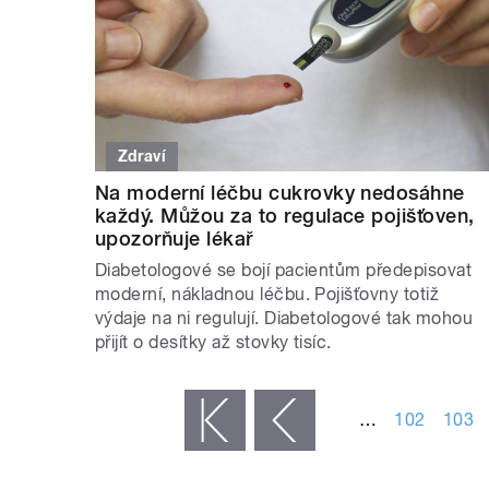
Zdraví
Na moderní léčbu cukrovky nedosáhne
každý. Můžou za to regulace pojišťoven,
upozorňuje lékař
Diabetologové se bojí pacientům předepisovat
moderní, nákladnou léčbu. Pojišťovny totiž
výdaje na ni regulují. Diabetologové tak mohou
přijít o desítky až stovky tisíc.
STRÁNKY
…
102
103
« první
‹ předchozí