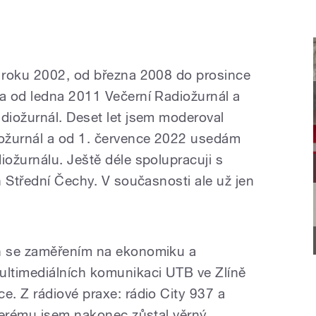
 roku 2002, od března 2008 do prosince
 a od ledna 2011
Večerní Radiožurnál
a
diožurnál
. Deset let jsem moderoval
ožurnál a od 1. července 2022 usedám
ožurnálu. Ještě déle spolupracuji s
n Střední Čechy. V současnosti ale už jen
n se zaměřením na ekonomiku a
ltimediálních komunikaci UTB ve Zlíně
. Z rádiové praxe: rádio City 937 a
terému jsem nakonec zůstal věrný.