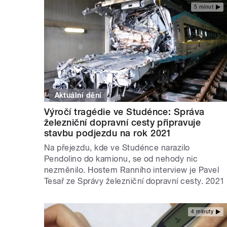
5 minut
Aktuální dění
Výročí tragédie ve Studénce: Správa
železniční dopravní cesty připravuje
stavbu podjezdu na rok 2021
Na přejezdu, kde ve Studénce narazilo
Pendolino do kamionu, se od nehody nic
nezměnilo. Hostem Ranního interview je Pavel
Tesař ze Správy železniční dopravní cesty. 2021
4 minuty