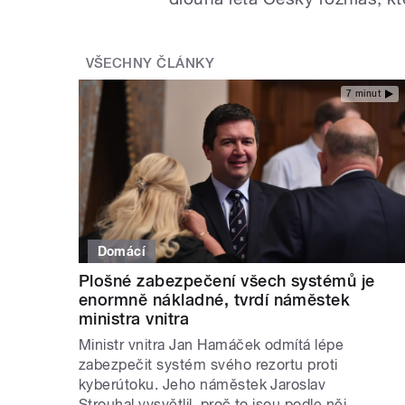
VŠECHNY ČLÁNKY
7 minut
Domácí
Plošné zabezpečení všech systémů je
enormně nákladné, tvrdí náměstek
ministra vnitra
Ministr vnitra Jan Hamáček odmítá lépe
zabezpečit systém svého rezortu proti
kyberútoku. Jeho náměstek Jaroslav
Strouhal vysvětlil, proč to jsou podle něj