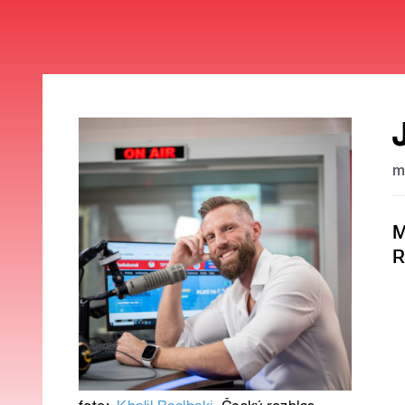
m
M
R