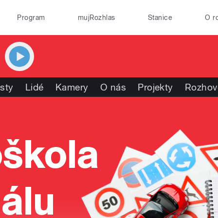
Program
mujRozhlas
Stanice
O r
isty
Lidé
Kamery
O nás
Projekty
Rozhov