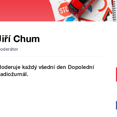
Jiří Chum
oderátor
oderuje každý všední den Dopolední
adiožurnál.