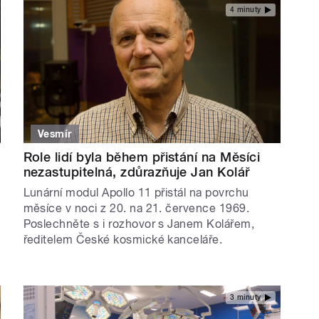
4 minuty
Vesmír
Role lidí byla během přistání na Měsíci
nezastupitelná, zdůrazňuje Jan Kolář
Lunární modul Apollo 11 přistál na povrchu
měsíce v noci z 20. na 21. července 1969.
Poslechněte s i rozhovor s Janem Kolářem,
ředitelem České kosmické kanceláře.
3 minuty