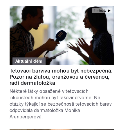
4 minuty
Aktuální dění
Tetovací barviva mohou být nebezpečná.
Pozor na žlutou, oranžovou a červenou,
radí dermatoložka
Některé látky obsažené v tetovacích
inkoustech mohou být rakovinotvorné. Na
otázky týkající se bezpečnosti tetovacích barev
odpovídala dermatoložka Monika
Arenbergerová.