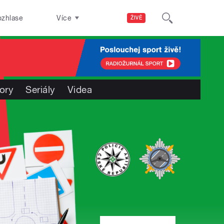
ozhlase
Více
ŽIVĚ
ory
Seriály
Videa