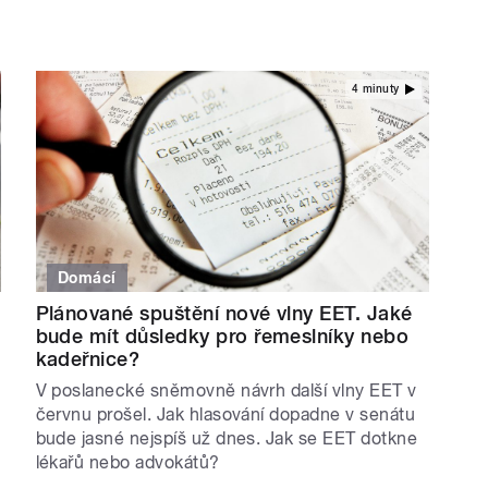
4 minuty
Domácí
Plánované spuštění nové vlny EET. Jaké
bude mít důsledky pro řemeslníky nebo
kadeřnice?
V poslanecké sněmovně návrh další vlny EET v
červnu prošel. Jak hlasování dopadne v senátu
bude jasné nejspíš už dnes. Jak se EET dotkne
lékařů nebo advokátů?