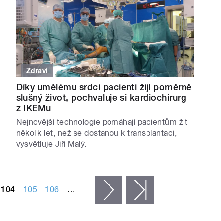
Zdraví
Díky umělému srdci pacienti žijí poměrně
slušný život, pochvaluje si kardiochirurg
z IKEMu
Nejnovější technologie pomáhají pacientům žít
několik let, než se dostanou k transplantaci,
vysvětluje Jiří Malý.
104
105
106
…
následující ›
poslední »