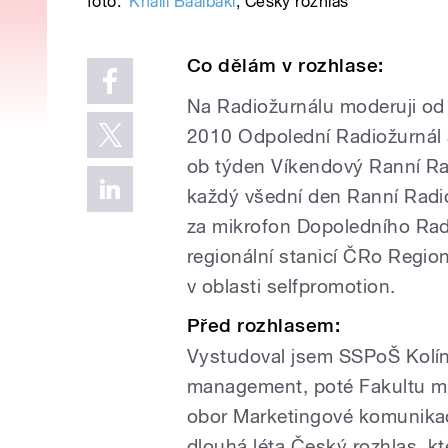
foto:
Khalil Baalbaki
,
Český rozhlas
Co dělám v rozhlase:
Na Radiožurnálu moderuji od
2010 Odpolední Radiožurnál
ob týden
Víkendový Ranní Ra
každý všední den Ranní Radi
za mikrofon Dopoledního Radi
regionální stanicí ČRo Regio
v oblasti selfpromotion.
Před rozhlasem:
Vystudoval jsem SSPoŠ Kolí
management, poté Fakultu mu
obor Marketingové komunikace
dlouhá léta Český rozhlas, k