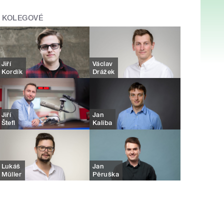
KOLEGOVÉ
Jiří
Václav
Kordík
Drážek
Jiří
Jan
Štefl
Kaliba
Lukáš
Jan
Müller
Pěruška