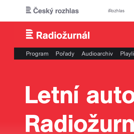
Přejít k hlavnímu obsahu
iRozhlas
Program
Pořady
Audioarchiv
Playl