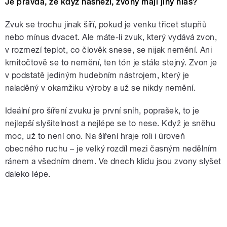
Je pravda, že když nasněží, zvony mají jiný hlas?
Zvuk se trochu jinak šíří, pokud je venku třicet stupňů
nebo mínus dvacet. Ale máte-li zvuk, který vydává zvon,
v rozmezí teplot, co člověk snese, se nijak nemění. Ani
kmitočtově se to nemění, ten tón je stále stejný. Zvon je
v podstatě jediným hudebním nástrojem, který je
naladěný v okamžiku výroby a už se nikdy nemění.
Ideální pro šíření zvuku je první sníh, poprašek, to je
nejlepší slyšitelnost a nejlépe se to nese. Když je sněhu
moc, už to není ono. Na šíření hraje roli i úroveň
obecného ruchu – je velký rozdíl mezi časným nedělním
ránem a všedním dnem. Ve dnech klidu jsou zvony slyšet
daleko lépe.