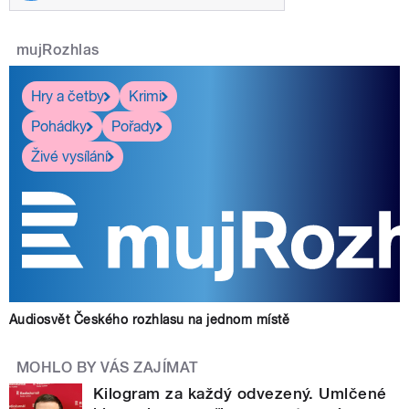
mujRozhlas
Hry a četby
Krimi
Pohádky
Pořady
Živé vysílání
Audiosvět Českého rozhlasu na jednom místě
MOHLO BY VÁS ZAJÍMAT
Kilogram za každý odvezený. Umlčené