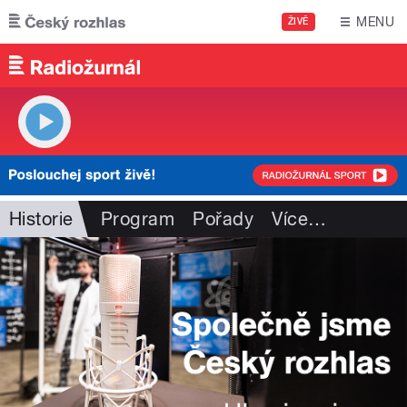
Přejít k hlavnímu obsahu
MENU
ŽIVĚ
Historie
Program
Pořady
Více
…