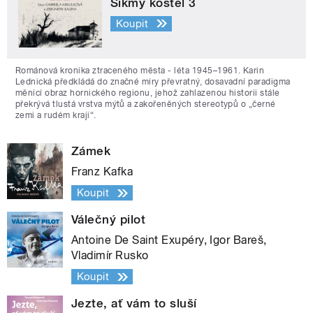
Šikmý kostel 3
Koupit
Románová kronika ztraceného města - léta 1945–1961. Karin
Lednická předkládá do značné míry převratný, dosavadní paradigma
měnící obraz hornického regionu, jehož zahlazenou historii stále
překrývá tlustá vrstva mýtů a zakořeněných stereotypů o „černé
zemi a rudém kraji“.
Zámek
Franz Kafka
Koupit
Válečný pilot
Antoine De Saint Exupéry, Igor Bareš,
Vladimír Rusko
Koupit
Jezte, ať vám to sluší