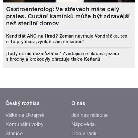
Gastroenterolog: Ve střevech máte celý
prales. Cucání kamínků může být zdravější
než sterilní domov
Kandidát ANO na Hrad? Zeman navrhuje Vondráčka, ten
si to prý musí ‚vyříkat sám se sebou‘
‚Tady už nic nezmůžeme.‘ Zvedající se hladina jezera
s hrochy a krokodýly ohrožuje tisíce Keňanů
Český rozhlas
O nás
Válka na Ukrajině
Jak nás naladíte
Komunální volby
Nápověda
Stanice
Lidé v rádiu