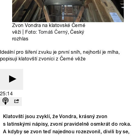
Zvon Vondra na klatovské Černé
věži | Foto:
Tomáš Černý
, Český
rozhlas
Ideální pro šíření zvuku je první sníh, nejhorší je mlha,
popisují klatovští zvoníci z Černé věže
25:14
Klatovští jsou zvyklí, že Vondra, krásný zvon
s latinskými nápisy, zvoní pravidelně osmkrát do roka.
A kdyby se zvon teď najednou rozezvonil, divili by se,