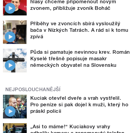
hlasy chceme připomenout novým
zvonem, přibližuje zvoník Boháč
Příběhy ve zvoncích sbírá vysloužilý
bača v Nízkých Tatrách. A rád si k tomu
zpívá
Půda si pamatuje nevinnou krev. Román
Kyselé třešně popisuje masakr
německých obyvatel na Slovensku
NEJPOSLOUCHANĚJŠÍ
Kuciak otevřel dveře a vrah vystřelil.
Pro peníze si pak dojel k muži, který ho
práskl policii
„Asi to máme!“ Kuciakovy vrahy