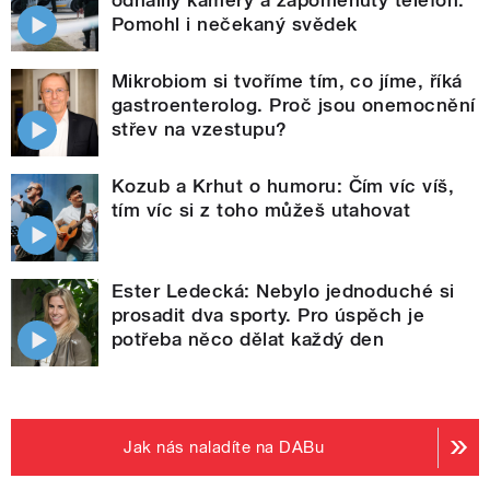
odhalily kamery a zapomenutý telefon.
Pomohl i nečekaný svědek
Mikrobiom si tvoříme tím, co jíme, říká
gastroenterolog. Proč jsou onemocnění
střev na vzestupu?
Kozub a Krhut o humoru: Čím víc víš,
tím víc si z toho můžeš utahovat
Ester Ledecká: Nebylo jednoduché si
prosadit dva sporty. Pro úspěch je
potřeba něco dělat každý den
Jak nás naladíte na DABu