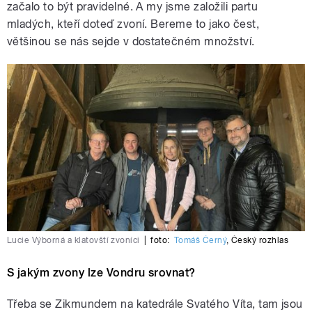
začalo to být pravidelné. A my jsme založili partu
mladých, kteří doteď zvoní. Bereme to jako čest,
většinou se nás sejde v dostatečném množství.
Lucie Výborná a klatovští zvoníci
|
foto:
Tomáš Černý
,
Český rozhlas
S jakým zvony lze Vondru srovnat?
Třeba se Zikmundem na katedrále Svatého Víta, tam jsou