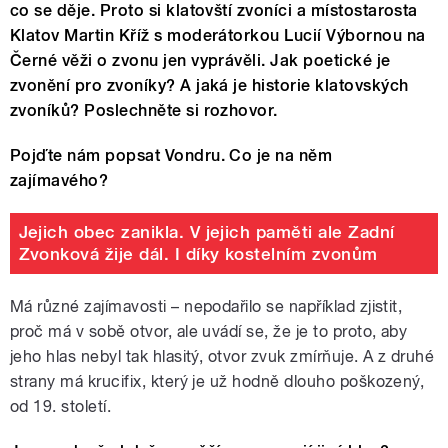
co se děje. Proto si klatovští zvoníci a místostarosta
Klatov Martin Kříž s moderátorkou Lucií Výbornou na
Černé věži o zvonu jen vyprávěli. Jak poetické je
zvonění pro zvoníky? A jaká je historie klatovských
zvoníků? Poslechněte si rozhovor.
Pojďte nám popsat Vondru. Co je na něm
zajímavého?
Jejich obec zanikla. V jejich paměti ale Zadní
Zvonková žije dál. I díky kostelním zvonům
Má různé zajímavosti – nepodařilo se například zjistit,
proč má v sobě otvor, ale uvádí se, že je to proto, aby
jeho hlas nebyl tak hlasitý, otvor zvuk zmírňuje. A z druhé
strany má krucifix, který je už hodně dlouho poškozený,
od 19. století.