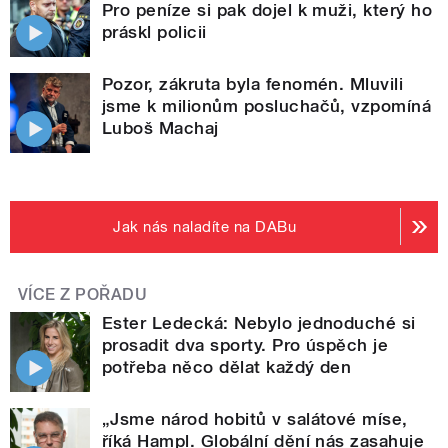
Pro peníze si pak dojel k muži, který ho
práskl policii
Pozor, zákruta byla fenomén. Mluvili
jsme k milionům posluchačů, vzpomíná
Luboš Machaj
Jak nás naladíte na DABu
VÍCE Z POŘADU
Ester Ledecká: Nebylo jednoduché si
prosadit dva sporty. Pro úspěch je
potřeba něco dělat každý den
„Jsme národ hobitů v salátové míse,
říká Hampl. Globální dění nás zasahuje