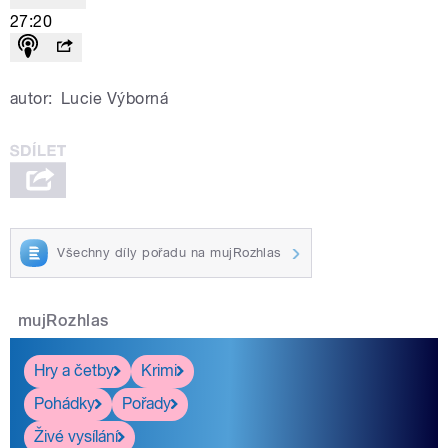
27:20
autor:
Lucie Výborná
Všechny díly pořadu na mujRozhlas
mujRozhlas
Hry a četby
Krimi
Pohádky
Pořady
Živé vysílání