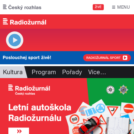
Přejít k hlavnímu obsahu
MENU
ŽIVĚ
Kultura
Program
Pořady
Více
…