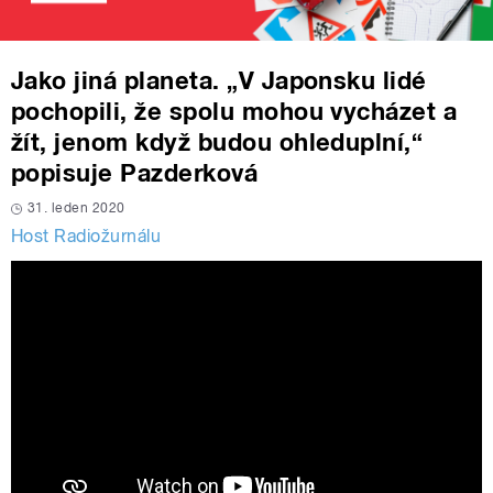
Jako jiná planeta. „V Japonsku lidé
pochopili, že spolu mohou vycházet a
žít, jenom když budou ohleduplní,“
popisuje Pazderková
31. leden 2020
Host Radiožurnálu