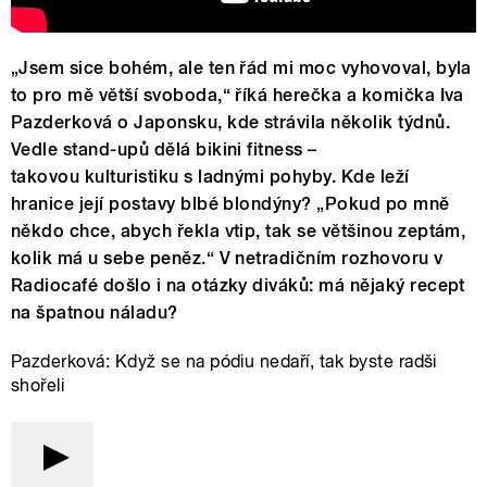
„Jsem sice bohém, ale ten řád mi moc vyhovoval, byla
to pro mě větší svoboda,“ říká herečka a komička Iva
Pazderková o Japonsku, kde strávila několik týdnů.
Vedle stand-upů dělá bikini fitness –
takovou kulturistiku s ladnými pohyby. Kde leží
hranice její postavy blbé blondýny? „Pokud po mně
někdo chce, abych řekla vtip, tak se většinou zeptám,
kolik má u sebe peněz.“ V netradičním rozhovoru v
Radiocafé došlo i na otázky diváků: má nějaký recept
na špatnou náladu?
Pazderková: Když se na pódiu nedaří, tak byste radši
shořeli