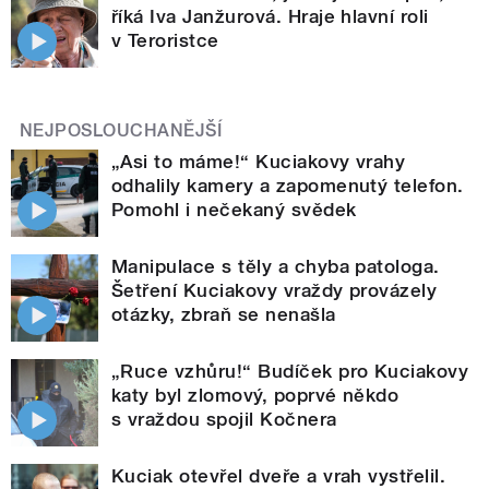
říká Iva Janžurová. Hraje hlavní roli
v Teroristce
NEJPOSLOUCHANĚJŠÍ
„Asi to máme!“ Kuciakovy vrahy
odhalily kamery a zapomenutý telefon.
Pomohl i nečekaný svědek
Manipulace s těly a chyba patologa.
Šetření Kuciakovy vraždy provázely
otázky, zbraň se nenašla
„Ruce vzhůru!“ Budíček pro Kuciakovy
katy byl zlomový, poprvé někdo
s vraždou spojil Kočnera
Kuciak otevřel dveře a vrah vystřelil.