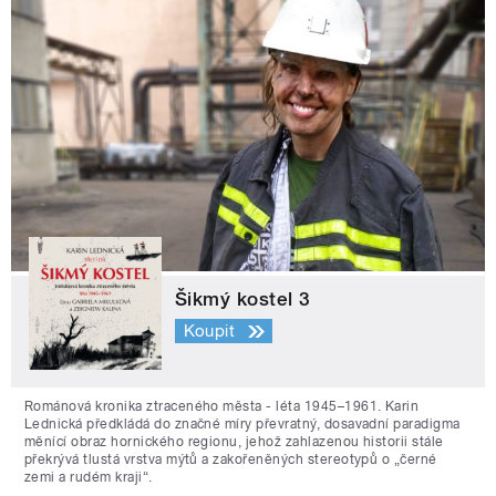
Šikmý kostel 3
Koupit
Románová kronika ztraceného města - léta 1945–1961. Karin
Lednická předkládá do značné míry převratný, dosavadní paradigma
měnící obraz hornického regionu, jehož zahlazenou historii stále
překrývá tlustá vrstva mýtů a zakořeněných stereotypů o „černé
zemi a rudém kraji“.