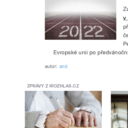
Z
v
p
č
P
Evropské unii po předvánoční
autor:
and
ZPRÁVY Z IROZHLAS.CZ