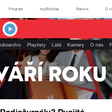
Program
mujRozhlas
Stanice
O r
dioarchiv
Playlisty
Lidé
Kamery
O nás
P