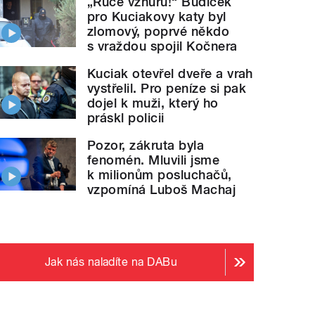
„Ruce vzhůru!“ Budíček
pro Kuciakovy katy byl
zlomový, poprvé někdo
s vraždou spojil Kočnera
Kuciak otevřel dveře a vrah
vystřelil. Pro peníze si pak
dojel k muži, který ho
práskl policii
Pozor, zákruta byla
fenomén. Mluvili jsme
k milionům posluchačů,
vzpomíná Luboš Machaj
Jak nás naladíte na DABu