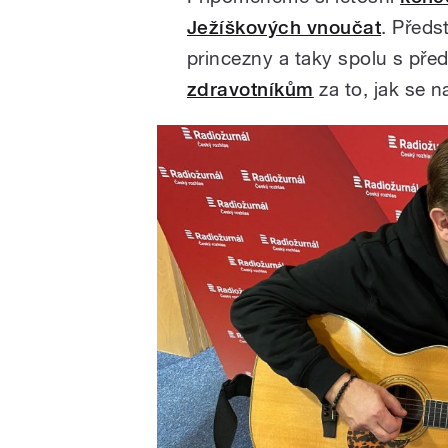
Ježíškových vnoučat
. Předs
princezny a taky spolu s př
zdravotníkům
za to, jak se n