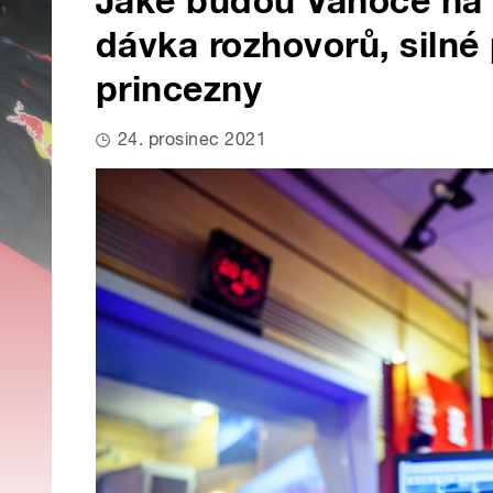
Jaké budou Vánoce na 
dávka rozhovorů, silné 
princezny
24. prosinec 2021