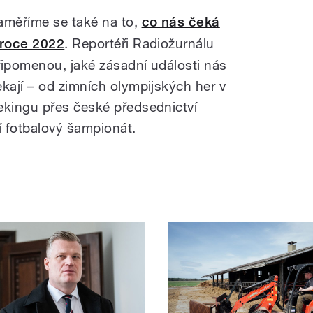
aměříme se také na to,
co nás čeká
 roce 2022
. Reportéři Radiožurnálu
řipomenou, jaké zásadní události nás
ekají – od zimních olympijských her v
ekingu přes české předsednictví
 fotbalový šampionát.