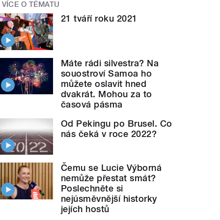
VÍCE O TÉMATU
21 tváří roku 2021
Máte rádi silvestra? Na
souostroví Samoa ho
můžete oslavit hned
dvakrát. Mohou za to
časová pásma
Od Pekingu po Brusel. Co
nás čeká v roce 2022?
Čemu se Lucie Výborná
nemůže přestat smát?
Poslechněte si
nejúsměvnější historky
jejích hostů