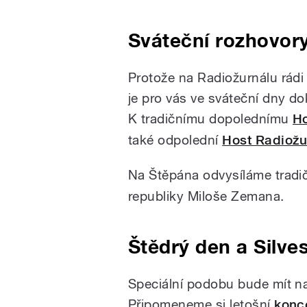
Sváteční rozhovory
Protože na Radiožurnálu rád
je pro vás ve sváteční dny d
K tradičnímu dopolednímu
Ho
také odpolední
Host Radiožu
Na Štěpána odvysíláme tradi
republiky Miloše Zemana.
Štědrý den a Silve
Speciální podobu bude mít na
Připomeneme si letošní
konce