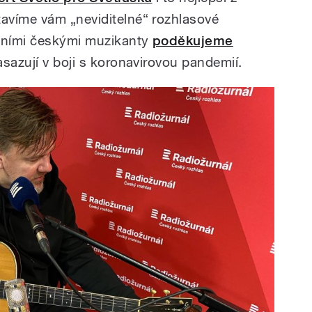
tavíme vám „neviditelné“ rozhlasové
edními českými muzikanty
poděkujeme
asazují v boji s koronavirovou pandemií.