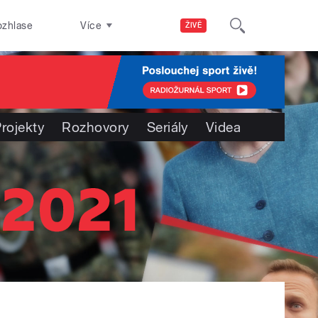
ozhlase
Více
ŽIVĚ
rojekty
Rozhovory
Seriály
Videa