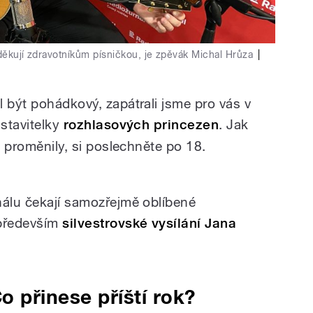
 děkují zdravotníkům písničkou, je zpěvák Michal Hrůza
|
 být pohádkový, zapátrali jsme pro vás v
dstavitelky
rozhlasových princezen
. Jak
e proměnily, si poslechněte po 18.
nálu čekají samozřejmě oblíbené
 především
silvestrovské vysílání Jana
o přinese příští rok?