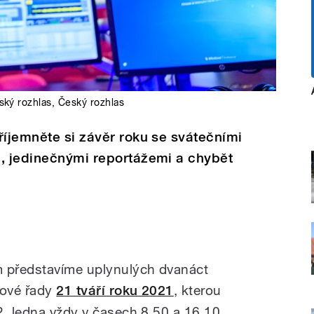
ský rozhlas
,
Český rozhlas
říjemněte si závěr roku se svátečními
i, jedinečnými reportážemi a chybět
 představíme uplynulých dvanáct
lové řady
21 tváří roku 2021
, kterou
2. ledna vždy v časech 8.50 a 16.10.