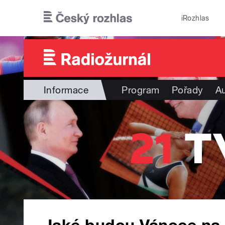
Přejít k hlavnímu obsahu
iRozhlas
Informace
Program
Pořady
Au