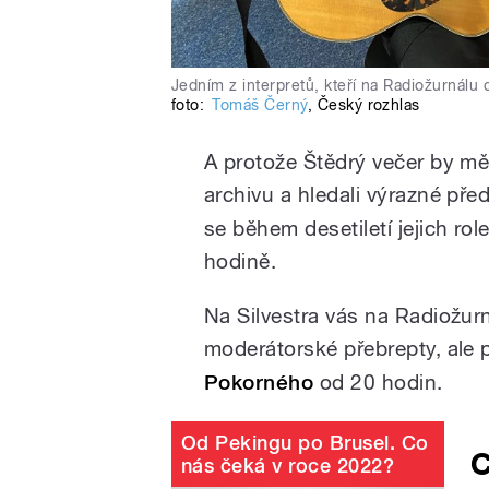
Jedním z interpretů, kteří na Radiožurnálu
foto:
Tomáš Černý
,
Český rozhlas
A protože Štědrý večer by měl
archivu a hledali výrazné pře
se během desetiletí jejich rol
hodině.
Na Silvestra vás na Radiožur
moderátorské přebrepty, ale
Pokorného
od 20 hodin.
Od Pekingu po Brusel. Co
C
nás čeká v roce 2022?