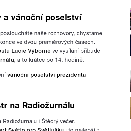
 a vánoční poselství
i posloucháte naše rozhovory, chystáme
okonce ve dvou premiérových časech.
stu Lucie Výborné
ve vysílání přibude
rnálu
, a to krátce po 14. hodině.
ční
vánoční poselství prezidenta
str na Radiožurnálu
 Radiožurnálu i Štědrý večer.
rt Světlo pro Světlušku
i to nejlepší z