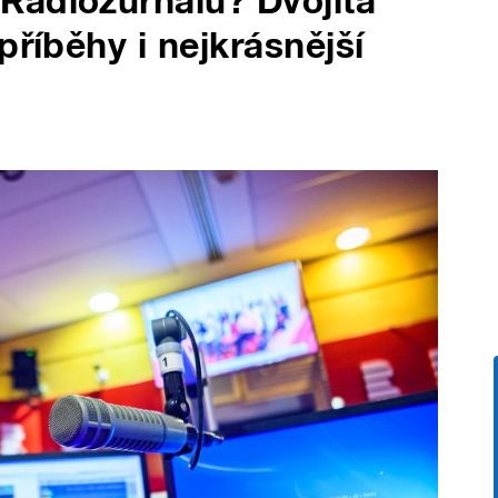
Radiožurnálu? Dvojitá
příběhy i nejkrásnější