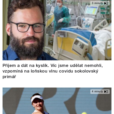
3 minuty
Příjem a dát na kyslík. Víc jsme udělat nemohli,
vzpomíná na loňskou vlnu covidu sokolovský
primář
4 minuty