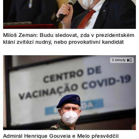
Miloš Zeman: Budu sledovat, zda v prezidentském
klání zvítězí nudný, nebo provokativní kandidát
3 minuty
Admirál Henrique Gouveia e Melo přesvědčil