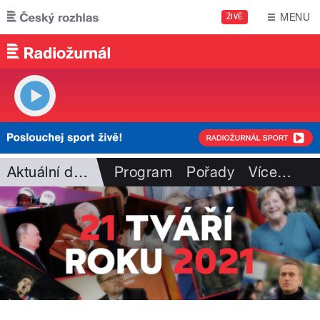
Přejít k hlavnímu obsahu
MENU
ŽIVĚ
Aktuální dění
Program
Pořady
Více
…