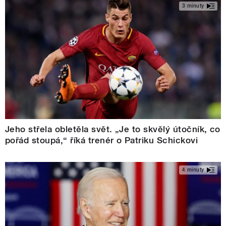
3 minuty
Jeho střela obletěla svět. „Je to skvělý útočník, co
pořád stoupá,“ říká trenér o Patriku Schickovi
4 minuty