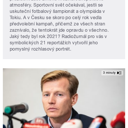
atmosféry. Sportovní svět očekával, jestli se
uskuteční fotbalový šampionát a olympiáda v
Tokiu. A v Česku se skoro po celý rok vedla
předvolební kampaň, přičemž ze všech stran
zaznívalo, že tentokrát jde opravdu o všechno.
Jaký tedy byl rok 2021? Radiožurnál pro vás v
symbolických 21 reportážích vytvořil jeho
pomyslný rozhlasový portrét.
3 minuty