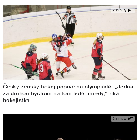
2 minuty
Český ženský hokej poprvé na olympiádě! „Jedna
za druhou bychom na tom ledě umřely,“ říká
hokejistka
3 minuty