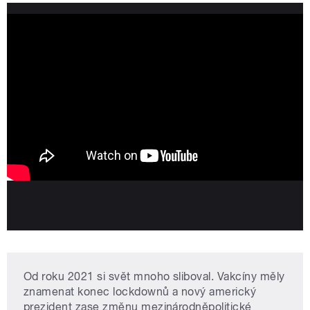
Od roku 2021 si svět mnoho sliboval. Vakcíny měly
znamenat konec lockdownů a nový americký
prezident zase změnu mezinárodněpolitické