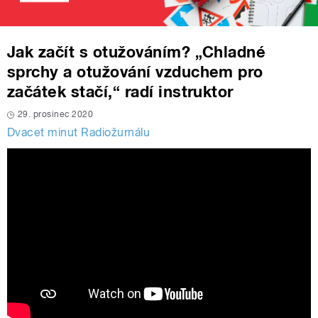
Jak začít s otužováním? „Chladné
sprchy a otužování vzduchem pro
začátek stačí,“ radí instruktor
29. prosinec 2020
Dvacet minut Radiožurnálu