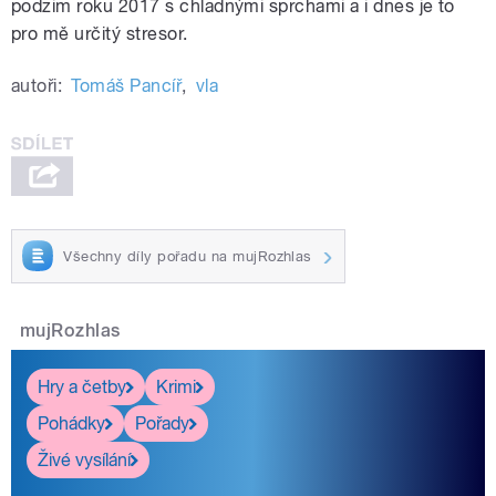
podzim roku 2017 s chladnými sprchami a i dnes je to
pro mě určitý stresor.
autoři:
Tomáš Pancíř
,
vla
Všechny díly pořadu na mujRozhlas
mujRozhlas
Hry a četby
Krimi
Pohádky
Pořady
Živé vysílání