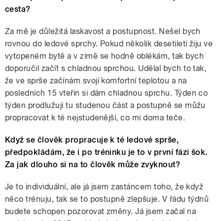
cesta?
Za mě je důležitá laskavost a postupnost. Nešel bych
rovnou do ledové sprchy. Pokud několik desetiletí žiju ve
vytopeném bytě a v zimě se hodně oblékám, tak bych
doporučil začít s chladnou sprchou. Udělal bych to tak,
že ve sprše začínám svojí komfortní teplotou a na
posledních 15 vteřin si dám chladnou sprchu. Týden co
týden prodlužuji tu studenou část a postupně se můžu
propracovat k té nejstudenější, co mi doma teče.
Když se člověk propracuje k té ledové sprše,
předpokládám, že i po tréninku je to v první fázi šok.
Za jak dlouho si na to člověk může zvyknout?
Je to individuální, ale já jsem zastáncem toho, že když
něco trénuju, tak se to postupně zlepšuje. V řádu týdnů
budete schopen pozorovat změny. Já jsem začal na