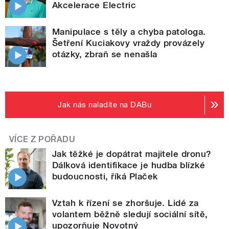
Akcelerace Electric
Manipulace s těly a chyba patologa.
Šetření Kuciakovy vraždy provázely
otázky, zbraň se nenašla
Jak nás naladíte na DABu
VÍCE Z POŘADU
Jak těžké je dopátrat majitele dronu?
Dálková identifikace je hudba blízké
budoucnosti, říká Plaček
Vztah k řízení se zhoršuje. Lidé za
volantem běžně sledují sociální sítě,
upozorňuje Novotný