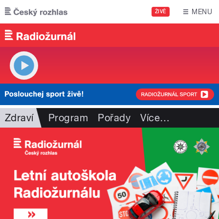
Přejít k hlavnímu obsahu
MENU
ŽIVĚ
Zdraví
Program
Pořady
Více
…