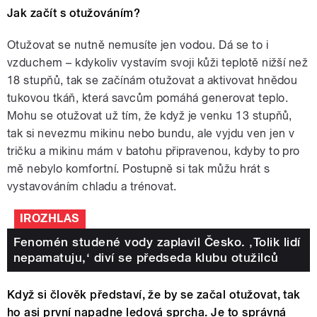
Jak začít s otužováním?
Otužovat se nutně nemusíte jen vodou. Dá se to i
vzduchem – kdykoliv vystavím svoji kůži teplotě nižší než
18 stupňů, tak se začínám otužovat a aktivovat hnědou
tukovou tkáň, která savcům pomáhá generovat teplo.
Mohu se otužovat už tím, že když je venku 13 stupňů,
tak si nevezmu mikinu nebo bundu, ale vyjdu ven jen v
tričku a mikinu mám v batohu připravenou, kdyby to pro
mě nebylo komfortní. Postupně si tak můžu hrát s
vystavováním chladu a trénovat.
IROZHLAS
Fenomén studené vody zaplavil Česko. ‚Tolik lidí
nepamatuju,‘ diví se předseda klubu otužilců
Když si člověk představí, že by se začal otužovat, tak
ho asi první napadne ledová sprcha. Je to správná