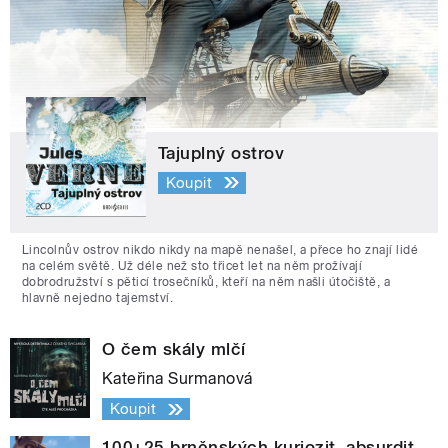
Tajuplný ostrov
Koupit
Lincolnův ostrov nikdo nikdy na mapě nenašel, a přece ho znají lidé
na celém světě. Už déle než sto třicet let na něm prožívají
dobrodružství s pěticí trosečníků, kteří na něm našli útočiště, a
hlavně nejedno tajemství.
O čem skály mlčí
Kateřina Surmanová
Koupit
100+25 brněnských kuriozit, absurdit