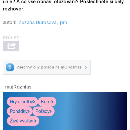
unie? A co vše obnáší otužování? Poslechněte si celý
rozhovor.
autoři:
Zuzana Burešová
,
prh
Všechny díly pořadu na mujRozhlas
mujRozhlas
Hry a četby
Krimi
Pohádky
Pořady
Živé vysílání