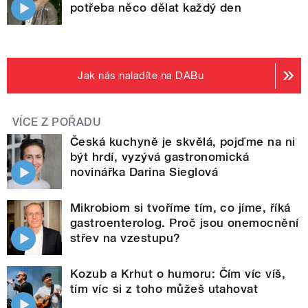
potřeba něco dělat každý den
Jak nás naladíte na DABu
VÍCE Z POŘADU
Česká kuchyně je skvělá, pojďme na ni
být hrdí, vyzývá gastronomická
novinářka Darina Sieglová
Mikrobiom si tvoříme tím, co jíme, říká
gastroenterolog. Proč jsou onemocnění
střev na vzestupu?
Kozub a Krhut o humoru: Čím víc víš,
tím víc si z toho můžeš utahovat