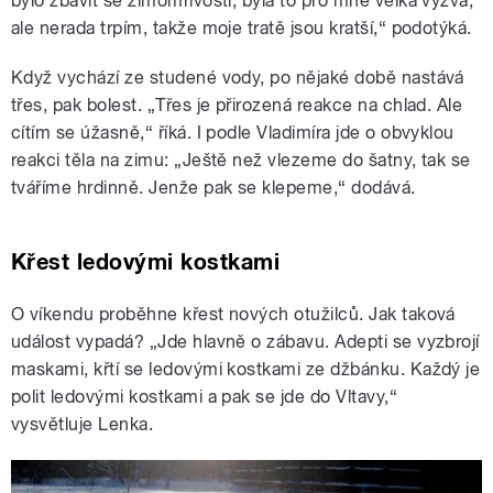
bylo zbavit se zimomřivosti, byla to pro mne velká výzva,
ale nerada trpím, takže moje tratě jsou kratší,“ podotýká.
Když vychází ze studené vody, po nějaké době nastává
třes, pak bolest. „Třes je přirozená reakce na chlad. Ale
cítím se úžasně,“ říká. I podle Vladimíra jde o obvyklou
reakci těla na zimu: „Ještě než vlezeme do šatny, tak se
tváříme hrdinně. Jenže pak se klepeme,“ dodává.
Křest ledovými kostkami
O víkendu proběhne křest nových otužilců. Jak taková
událost vypadá? „Jde hlavně o zábavu. Adepti se vyzbrojí
maskami, křtí se ledovými kostkami ze džbánku. Každý je
polit ledovými kostkami a pak se jde do Vltavy,“
vysvětluje Lenka.