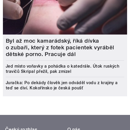
Byl až moc kamarádský, říká dívka
o zubaři, který z fotek pacientek vyráběl
dětské porno. Pracuje dál
Jed místo voňavky a pohádka o katedrále. Útok ruských
travičů Skripal přežil, pak zmizel
Juračka: Po dekády člověk jen odváděl vodu z krajiny a
teď se diví. Kokořínsko je česká poušť
Český rozhlas
O nás