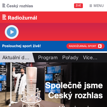
Přejít k hlavnímu obsahu
MENU
ŽIVĚ
Aktuální dění
Program
Pořady
Více
…