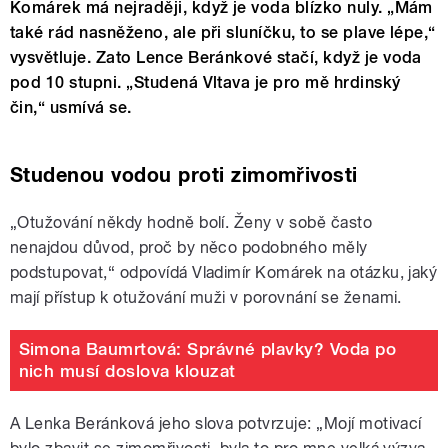
Komárek má nejraději, když je voda blízko nuly. „Mám
také rád nasněženo, ale při sluníčku, to se plave lépe,“
vysvětluje. Zato Lence Beránkové stačí, když je voda
pod 10 stupni. „Studená Vltava je pro mě hrdinský
čin,“ usmívá se.
Studenou vodou proti zimomřivosti
„Otužování někdy hodně bolí. Ženy v sobě často
nenajdou důvod, proč by něco podobného měly
podstupovat,“ odpovídá Vladimír Komárek na otázku, jaký
mají přístup k otužování muži v porovnání se ženami.
Simona Baumrtová: Správné plavky? Voda po
nich musí doslova klouzat
A Lenka Beránková jeho slova potvrzuje: „Mojí motivací