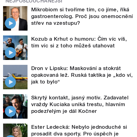
NEJPOSLOUCHANĚJŠÍ
Mikrobiom si tvoříme tím, co jíme, říká
gastroenterolog. Proč jsou onemocnění
střev na vzestupu?
Kozub a Krhut o humoru: Čím víc víš,
tím víc si z toho můžeš utahovat
Dron v Lipsku: Maskování a stokrát
opakovaná lež. Ruská taktika je „kdo ví,
jak to bylo“
Skrytý kontakt, jasný motiv. Zadavatel
vraždy Kuciaka uniká trestu, hlavním
podezřelým je dál Kočner
Ester Ledecká: Nebylo jednoduché si
prosadit dva sporty. Pro úspěch je