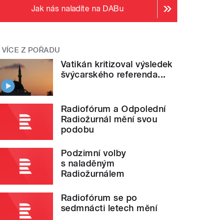
Jak nás naladíte na DABu
VÍCE Z POŘADU
Vatikán kritizoval výsledek
švýcarského referenda...
Radiofórum a Odpolední
Radiožurnál mění svou
podobu
Podzimní volby
s naladěným
Radiožurnálem
Radiofórum se po
sedmnácti letech mění