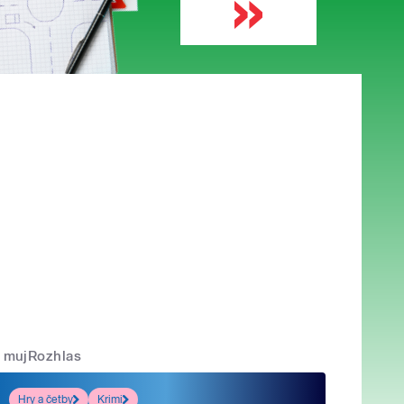
mujRozhlas
Hry a četby
Krimi