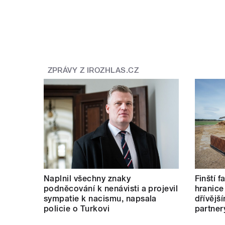
ZPRÁVY Z IROZHLAS.CZ
Naplnil všechny znaky
Finští 
podněcování k nenávisti a projevil
hranice
sympatie k nacismu, napsala
dřívějš
policie o Turkovi
partner