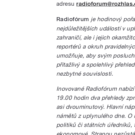
adresu
radioforum@rozhlas.
Radiofórum
je hodinový pořa
nejdůležitějších událostí v u
zahraničí, ale i jejich okamži
reportérů a okruh pravidelný
umožňuje, aby svým poslucha
přitažlivý a spolehlivý přehl
nezbytné souvislosti.
Inovované Radiofórum nabízí
19.00 hodin dva přehledy zprá
asi dvouminutový. Hlavní nápl
námětů z uplynulého dne. O nic
politiků či státních úředníků, t
ekonomové. Stranou nezůstáva