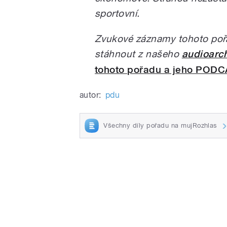
sportovní.
Zvukové záznamy tohoto poř
stáhnout z našeho
audioarc
tohoto pořadu a jeho POD
autor:
pdu
Všechny díly pořadu na mujRozhlas