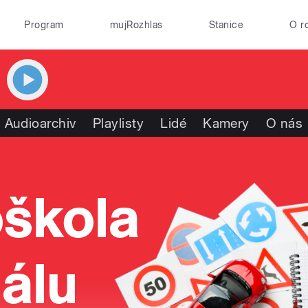
Program
mujRozhlas
Stanice
O r
Audioarchiv
Playlisty
Lidé
Kamery
O nás