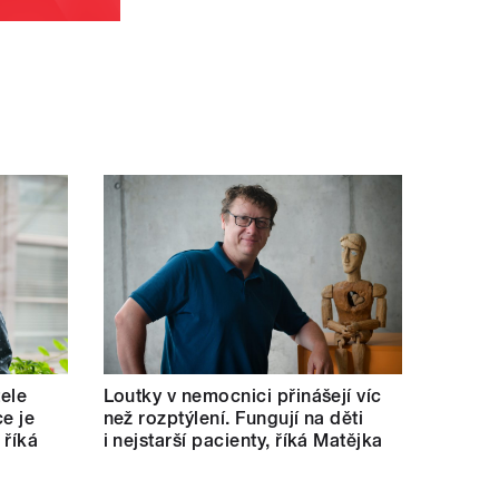
tele
Loutky v nemocnici přinášejí víc
e je
než rozptýlení. Fungují na děti
 říká
i nejstarší pacienty, říká Matějka