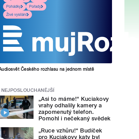
Pohádky
Pořady
Živé vysílání
Audiosvět Českého rozhlasu na jednom místě
NEJPOSLOUCHANĚJŠÍ
„Asi to máme!“ Kuciakovy
vrahy odhalily kamery a
zapomenutý telefon.
Pomohl i nečekaný svědek
„Ruce vzhůru!“ Budíček
pro Kuciakovy katy byl