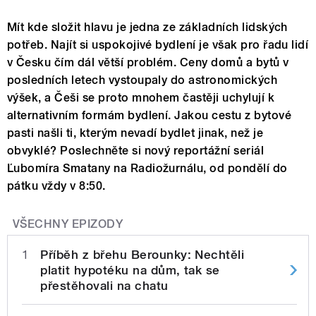
Mít kde složit hlavu je jedna ze základních lidských
potřeb. Najít si uspokojivé bydlení je však pro řadu lidí
v Česku čím dál větší problém. Ceny domů a bytů v
posledních letech vystoupaly do astronomických
výšek, a Češi se proto mnohem častěji uchylují k
alternativním formám bydlení. Jakou cestu z bytové
pasti našli ti, kterým nevadí bydlet jinak, než je
obvyklé? Poslechněte si nový reportážní seriál
Ľubomíra Smatany na Radiožurnálu, od pondělí do
pátku vždy v 8:50.
VŠECHNY EPIZODY
1
Příběh z břehu Berounky: Nechtěli
platit hypotéku na dům, tak se
přestěhovali na chatu