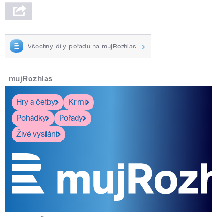
Všechny díly pořadu na mujRozhlas
mujRozhlas
Hry a četby
Krimi
Pohádky
Pořady
Živé vysílání