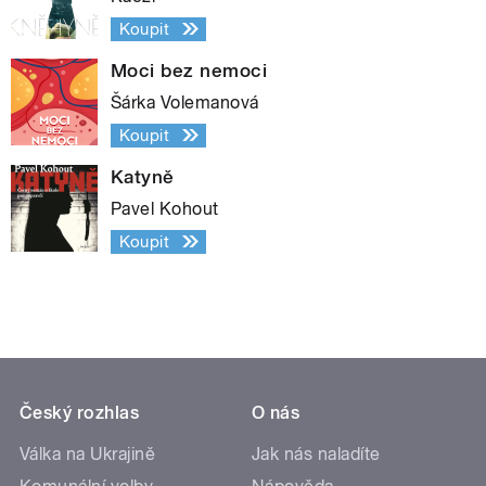
Koupit
Moci bez nemoci
Šárka Volemanová
Koupit
Katyně
Pavel Kohout
Koupit
Český rozhlas
O nás
Válka na Ukrajině
Jak nás naladíte