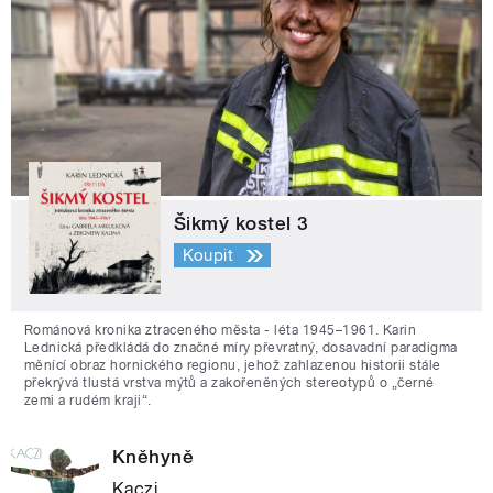
Šikmý kostel 3
Koupit
Románová kronika ztraceného města - léta 1945–1961. Karin
Lednická předkládá do značné míry převratný, dosavadní paradigma
měnící obraz hornického regionu, jehož zahlazenou historii stále
překrývá tlustá vrstva mýtů a zakořeněných stereotypů o „černé
zemi a rudém kraji“.
Kněhyně
Kaczi