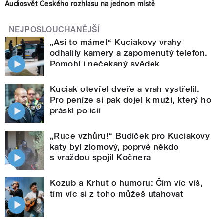
Audiosvět Českého rozhlasu na jednom místě
NEJPOSLOUCHANĚJŠÍ
„Asi to máme!“ Kuciakovy vrahy
odhalily kamery a zapomenutý telefon.
Pomohl i nečekaný svědek
Kuciak otevřel dveře a vrah vystřelil.
Pro peníze si pak dojel k muži, který ho
práskl policii
„Ruce vzhůru!“ Budíček pro Kuciakovy
katy byl zlomový, poprvé někdo
s vraždou spojil Kočnera
Kozub a Krhut o humoru: Čím víc víš,
tím víc si z toho můžeš utahovat