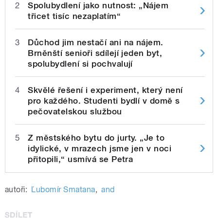
2
Spolubydlení jako nutnost: „Nájem
třicet tisíc nezaplatím“
3
Důchod jim nestačí ani na nájem.
Brněnští senioři sdílejí jeden byt,
spolubydlení si pochvalují
4
Skvělé řešení i experiment, který není
pro každého. Studenti bydlí v domě s
pečovatelskou službou
5
Z městského bytu do jurty. „Je to
idylické, v mrazech jsme jen v noci
přitopili,“ usmívá se Petra
autoři:
Ľubomír Smatana
,
and