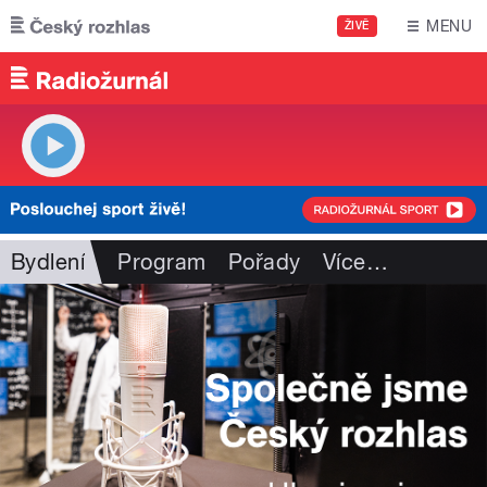
Přejít k hlavnímu obsahu
MENU
ŽIVĚ
Bydlení
Program
Pořady
Více
…