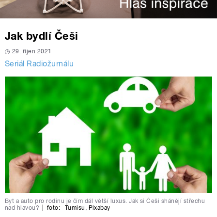
Jak bydlí Češi
29. říjen 2021
Seriál Radiožurnálu
Byt a auto pro rodinu je čím dál větší luxus. Jak si Češi shánějí střechu
nad hlavou?
|
foto:
Tumisu
,
Pixabay