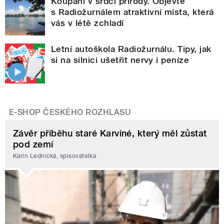
Koupání v srdci přírody. Objevte
s Radiožurnálem atraktivní místa, která
vás v létě zchladí
Letní autoškola Radiožurnálu. Tipy, jak
si na silnici ušetřit nervy i peníze
E-SHOP ČESKÉHO ROZHLASU
Závěr příběhu staré Karviné, který měl zůstat
pod zemí
Karin Lednická, spisovatelka