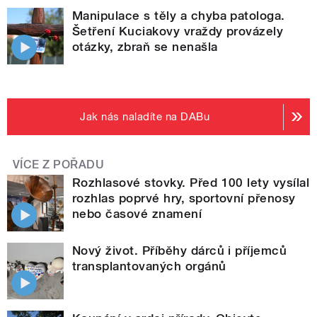
Manipulace s těly a chyba patologa.
Šetření Kuciakovy vraždy provázely
otázky, zbraň se nenašla
Jak nás naladíte na DABu
VÍCE Z POŘADU
Rozhlasové stovky. Před 100 lety vysílal
rozhlas poprvé hry, sportovní přenosy
nebo časové znamení
Nový život. Příběhy dárců i příjemců
transplantovaných orgánů