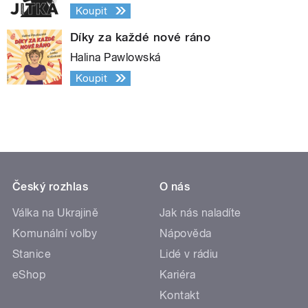
Koupit
Díky za každé nové ráno
Halina Pawlowská
Koupit
Český rozhlas
O nás
Válka na Ukrajině
Jak nás naladíte
Komunální volby
Nápověda
Stanice
Lidé v rádiu
eShop
Kariéra
Kontakt