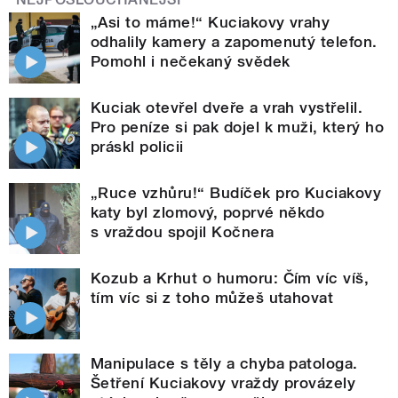
„Asi to máme!“ Kuciakovy vrahy
odhalily kamery a zapomenutý telefon.
Pomohl i nečekaný svědek
Kuciak otevřel dveře a vrah vystřelil.
Pro peníze si pak dojel k muži, který ho
práskl policii
„Ruce vzhůru!“ Budíček pro Kuciakovy
katy byl zlomový, poprvé někdo
s vraždou spojil Kočnera
Kozub a Krhut o humoru: Čím víc víš,
tím víc si z toho můžeš utahovat
Manipulace s těly a chyba patologa.
Šetření Kuciakovy vraždy provázely