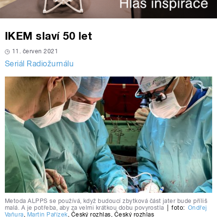
IKEM slaví 50 let
11. červen 2021
Seriál Radiožurnálu
Metoda ALPPS se používá, když budoucí zbytková část jater bude příliš
malá. A je potřeba, aby za velmi krátkou dobu povyrostla
|
foto:
Ondřej
Vaňura
,
Martin Pařízek
,
Český rozhlas
,
Český rozhlas