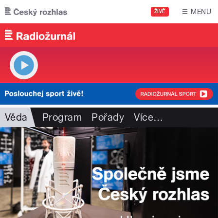
Přejít k hlavnímu obsahu
MENU
ŽIVĚ
Věda
Program
Pořady
Více
…