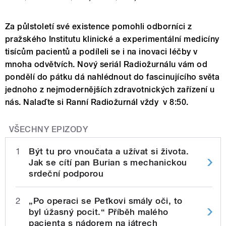
Za půlstoletí své existence pomohli odborníci z
pražského Institutu klinické a experimentální medicíny
tisícům pacientů a podíleli se i na inovaci léčby v
mnoha odvětvích. Nový seriál Radiožurnálu vám od
pondělí do pátku dá nahlédnout do fascinujícího světa
jednoho z nejmodernějších zdravotnických zařízení u
nás. Nalaďte si Ranní Radiožurnál vždy v 8:50.
VŠECHNY EPIZODY
1
Být tu pro vnoučata a užívat si života.
Jak se cítí pan Burian s mechanickou
srdeční podporou
2
„Po operaci se Peťkovi smály oči, to
byl úžasný pocit.“ Příběh malého
pacienta s nádorem na játrech