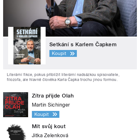
Setkání s Karlem Čapkem
Koupit
Literární fikce, pokus přiblížit literární nadsázkou spisovatele,
filozofa, ale hlavně člověka Karla Čapka trochu jinou formou.
Zítra přijde Olah
Martin Sichinger
Koupit
Mít svůj kout
Jitka Zelenková