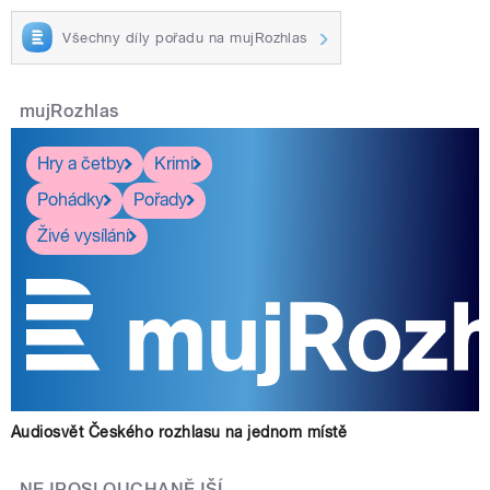
Všechny díly pořadu na mujRozhlas
mujRozhlas
Hry a četby
Krimi
Pohádky
Pořady
Živé vysílání
Audiosvět Českého rozhlasu na jednom místě
NEJPOSLOUCHANĚJŠÍ