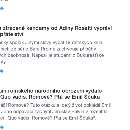
h ztracené kendamy od Adiny Rosetti vypráví
 přátelství
ký spolek Jinými slovy vydal 19 dětských knih.
nich ze série Bare Rroma zachycuje příběhy
ch osobností. Napsali je studenti z Bukurešťské
ity.
m romského národního obrození vydalo
 Quo vadis, Romové? Ptá se Emil Ščuka
áčí Romové? Tuto otázku si celý život pokládá Emil
 Jeho odpovědi zachytil Jaroslav Balvín v rozsáhlé
aci „Quo vadis, Romové? Ptá se Emil Ščuka“.