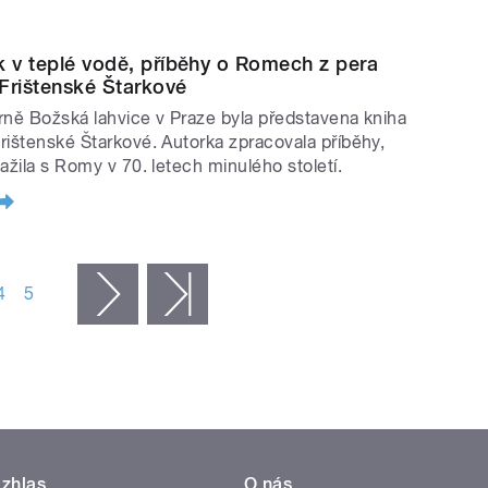
k v teplé vodě, příběhy o Romech z pera
Frištenské Štarkové
rně Božská lahvice v Praze byla představena kniha
rištenské Štarkové. Autorka zpracovala příběhy,
zažila s Romy v 70. letech minulého století.
4
5
následující ›
poslední »
zhlas
O nás