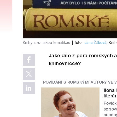
Knihy s romskou tematikou
|
foto:
Jana Žáková
,
Knih
Jaké dílo z pera romských 
knihovničce?
POVÍDÁNÍ S ROMSKÝMI AUTORY VE 
Ilona
literá
Povídk
spisov
nucený