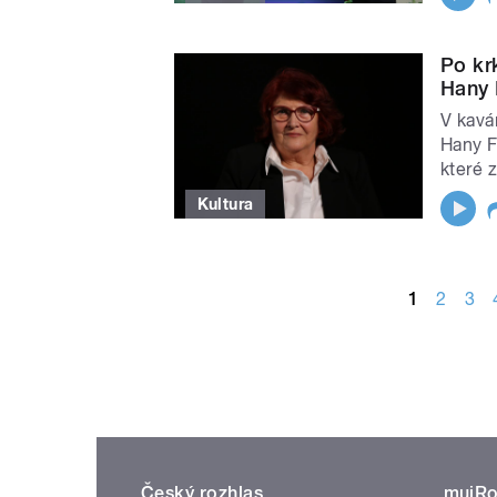
Po kr
Hany 
V kavá
Hany F
které 
Kultura
STRÁNKY
1
2
3
Český rozhlas
mujRo