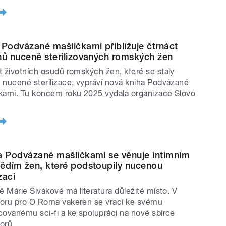
 Podvázané mašličkami přibližuje čtrnáct
hů nuceně sterilizovaných romských žen
t životních osudů romských žen, které se staly
 nucené sterilizace, vypráví nová kniha Podvázané
kami. Tu koncem roku 2025 vydala organizace Slovo
a Podvázané mašličkami se věnuje intimním
ědím žen, které podstoupily nucenou
izaci
tě Márie Sivákové má literatura důležité místo. V
oru pro O Roma vakeren se vrací ke svému
covanému sci-fi a ke spolupráci na nové sbírce
orů.