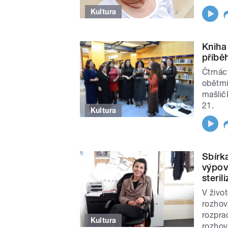
Kultura
Kniha
příbě
Čtrnác
obětmi
mašlič
21.
Kultura
Sbírk
výpov
steril
V živo
rozhov
rozpra
Kultura
rozhov