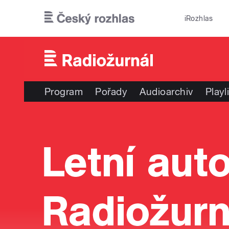
Přejít k hlavnímu obsahu
iRozhlas
Program
Pořady
Audioarchiv
Playl