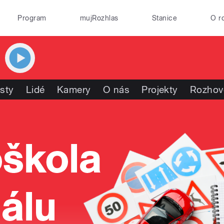
Program
mujRozhlas
Stanice
O r
isty
Lidé
Kamery
O nás
Projekty
Rozhov