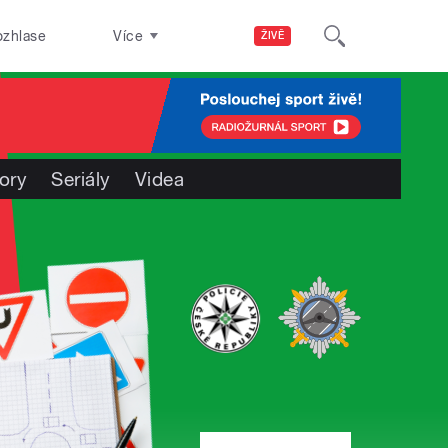
ozhlase
Více
ŽIVĚ
ory
Seriály
Videa