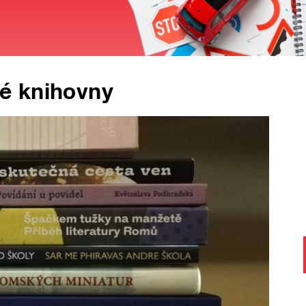
é knihovny