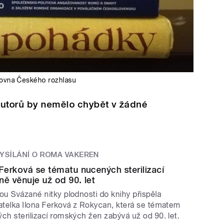
ovna Českého rozhlasu
autorů by nemělo chybět v žádné
VYSÍLÁNÍ O ROMA VAKEREN
 Ferková se tématu nucených sterilizací
rně věnuje už od 90. let
ou Svázané nitky plodnosti do knihy přispěla
atelka Ilona Ferková z Rokycan, která se tématem
ch sterilizací romských žen zabývá už od 90. let.