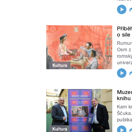
Příbě
o síle
Rumuns
Osm z 
romský
univerz
Kultura
Muzeu
knihu
Kam kr
Ščuka.
publik
Kultura