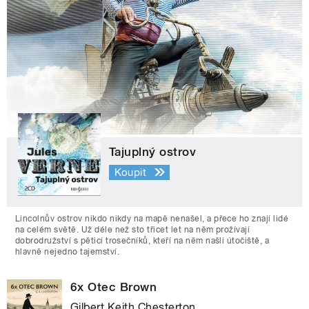
Tajuplný ostrov
Koupit
Lincolnův ostrov nikdo nikdy na mapě nenašel, a přece ho znají lidé
na celém světě. Už déle než sto třicet let na něm prožívají
dobrodružství s pěticí trosečníků, kteří na něm našli útočiště, a
hlavně nejedno tajemství.
6x Otec Brown
Gilbert Keith Chesterton