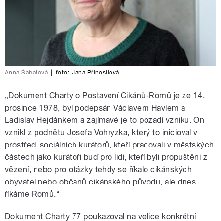
Anna Šabatová
|
foto:
Jana Přinosilová
„Dokument Charty o Postavení Cikánů-Romů je ze 14.
prosince 1978, byl podepsán Václavem Havlem a
Ladislav Hejdánkem a zajímavé je to pozadí vzniku. On
vznikl z podnětu Josefa Vohryzka, který to inicioval v
prostředí sociálních kurátorů, kteří pracovali v městských
částech jako kurátoři buď pro lidi, kteří byli propuštěni z
vězení, nebo pro otázky tehdy se říkalo cikánských
obyvatel nebo občanů cikánského původu, ale dnes
říkáme Romů.“
Dokument Charty 77 poukazoval na velice konkrétní