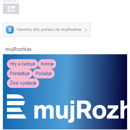
Všechny díly pořadu na mujRozhlas
mujRozhlas
Hry a četby
Krimi
Pohádky
Pořady
Živé vysílání