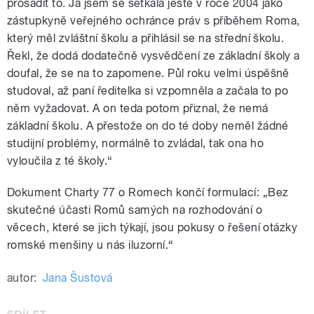
prosadit to. Já jsem se setkala ještě v roce 2004 jako
zástupkyně veřejného ochránce práv s příběhem Roma,
který měl zvláštní školu a přihlásil se na střední školu.
Řekl, že dodá dodatečně vysvědčení ze základní školy a
doufal, že se na to zapomene. Půl roku velmi úspěšně
studoval, až paní ředitelka si vzpomněla a začala to po
něm vyžadovat. A on teda potom přiznal, že nemá
základní školu. A přestože on do té doby neměl žádné
studijní problémy, normálně to zvládal, tak ona ho
vyloučila z té školy.“
Dokument Charty 77 o Romech končí formulací: „Bez
skutečné účasti Romů samých na rozhodování o
věcech, které se jich týkají, jsou pokusy o řešení otázky
romské menšiny u nás iluzorní.“
autor:
Jana Šustová