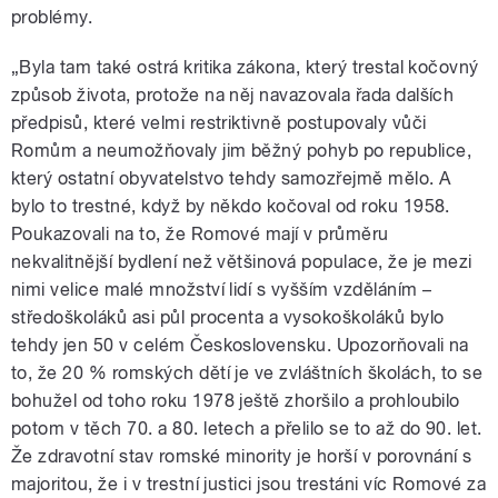
problémy.
„Byla tam také ostrá kritika zákona, který trestal kočovný
způsob života, protože na něj navazovala řada dalších
předpisů, které velmi restriktivně postupovaly vůči
Romům a neumožňovaly jim běžný pohyb po republice,
který ostatní obyvatelstvo tehdy samozřejmě mělo. A
bylo to trestné, když by někdo kočoval od roku 1958.
Poukazovali na to, že Romové mají v průměru
nekvalitnější bydlení než většinová populace, že je mezi
nimi velice malé množství lidí s vyšším vzděláním –
středoškoláků asi půl procenta a vysokoškoláků bylo
tehdy jen 50 v celém Československu. Upozorňovali na
to, že 20 % romských dětí je ve zvláštních školách, to se
bohužel od toho roku 1978 ještě zhoršilo a prohloubilo
potom v těch 70. a 80. letech a přelilo se to až do 90. let.
Že zdravotní stav romské minority je horší v porovnání s
majoritou, že i v trestní justici jsou trestáni víc Romové za