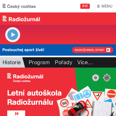
Přejít k hlavnímu obsahu
MENU
ŽIVĚ
Historie
Program
Pořady
Více
…