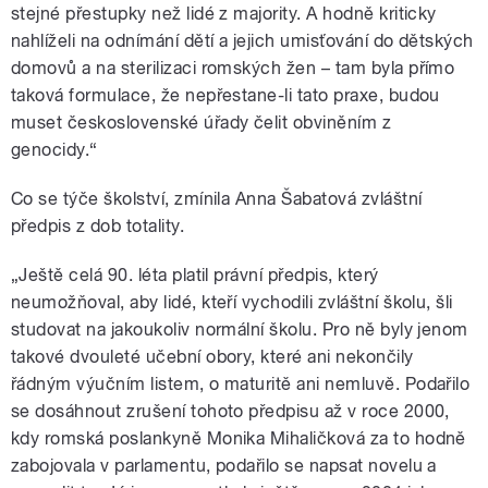
stejné přestupky než lidé z majority. A hodně kriticky
nahlíželi na odnímání dětí a jejich umisťování do dětských
domovů a na sterilizaci romských žen – tam byla přímo
taková formulace, že nepřestane-li tato praxe, budou
muset československé úřady čelit obviněním z
genocidy.“
Co se týče školství, zmínila Anna Šabatová zvláštní
předpis z dob totality.
„Ještě celá 90. léta platil právní předpis, který
neumožňoval, aby lidé, kteří vychodili zvláštní školu, šli
studovat na jakoukoliv normální školu. Pro ně byly jenom
takové dvouleté učební obory, které ani nekončily
řádným výučním listem, o maturitě ani nemluvě. Podařilo
se dosáhnout zrušení tohoto předpisu až v roce 2000,
kdy romská poslankyně Monika Mihaličková za to hodně
zabojovala v parlamentu, podařilo se napsat novelu a