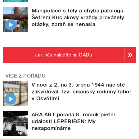
Manipulace s těly a chyba patologa.
Šetření Kuciakovy vraždy provázely
otázky, zbraň se nenašla
Jak nás naladíte na DABu
VÍCE Z POŘADU
V noci z 2. na 3. srpna 1944 nacisté
zlikvidovali tzv. cikánský rodinný tábor
v Osvětimi
ARA ART pořádá 8. ročník pietní
události LEPERIBEN: My
nezapomínáme