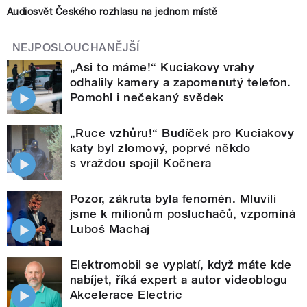
Audiosvět Českého rozhlasu na jednom místě
NEJPOSLOUCHANĚJŠÍ
„Asi to máme!“ Kuciakovy vrahy
odhalily kamery a zapomenutý telefon.
Pomohl i nečekaný svědek
„Ruce vzhůru!“ Budíček pro Kuciakovy
katy byl zlomový, poprvé někdo
s vraždou spojil Kočnera
Pozor, zákruta byla fenomén. Mluvili
jsme k milionům posluchačů, vzpomíná
Luboš Machaj
Elektromobil se vyplatí, když máte kde
nabíjet, říká expert a autor videoblogu
Akcelerace Electric