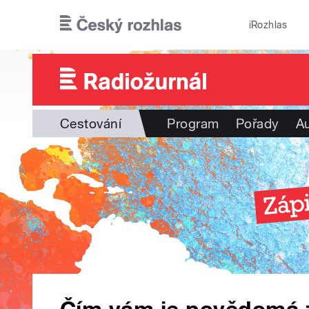
Přejít k hlavnímu obsahu
iRozhlas
Cestování
Program
Pořady
Au