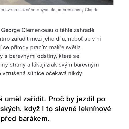
m svého slavného obyvatele, impresionisty Clauda
ik George Clemenceau o téhle zahradě
tno zařadit mezi jeho díla, neboť se v ní
se přírody pracím malíře světla.
dy s barevnými odstíny, které se
chny strany a lákají zrak svým barevným
 vzrušená sítnice očekává nikdy
ě uměl zařídit. Proč by jezdil po
ských, když i to slavné leknínové
 před barákem.