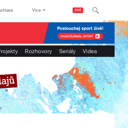
ozhlase
Více
ŽIVĚ
rojekty
Rozhovory
Seriály
Videa