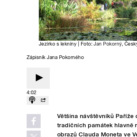
Jezírko s lekníny | Foto:
Jan Pokorný
, Česk
Zápisník Jana Pokorného
4:02
Většina návštěvníků Paříže
tradičních památek hlavně
obrazů Clauda Moneta ve Vel