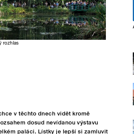
ý rozhlas
 chce v těchto dnech vidět kromě
 rozsahem dosud nevídanou výstavu
kém paláci. Lístky je lepší si zamluvit