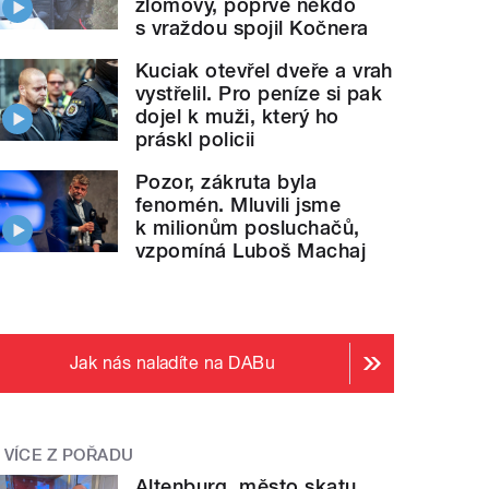
zlomový, poprvé někdo
s vraždou spojil Kočnera
Kuciak otevřel dveře a vrah
vystřelil. Pro peníze si pak
dojel k muži, který ho
práskl policii
Pozor, zákruta byla
fenomén. Mluvili jsme
k milionům posluchačů,
vzpomíná Luboš Machaj
Jak nás naladíte na DABu
VÍCE Z POŘADU
Altenburg, město skatu.