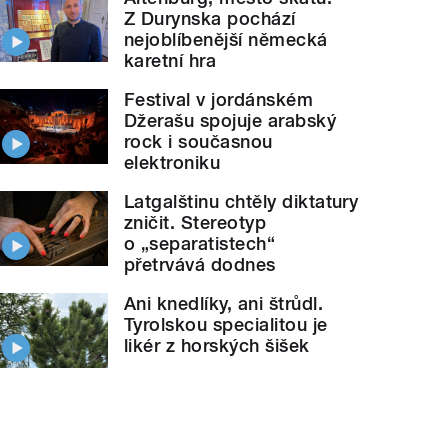
Z Durynska pochází
nejoblíbenější německá
karetní hra
Festival v jordánském
Džerašu spojuje arabský
rock i současnou
elektroniku
Latgalštinu chtěly diktatury
zničit. Stereotyp
o „separatistech“
přetrvává dodnes
Ani knedlíky, ani štrůdl.
Tyrolskou specialitou je
likér z horských šišek