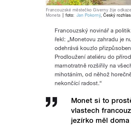
Francouzské městečko Giverny žije odkaze
Moneta
|
foto:
Jan Pokorný
,
Český rozhlas
Francouzský novinář a polit
řekl: „Monetovu zahradu je nu
odehrává kouzlo přizpůsobení 
Prodloužení ateliéru do příro
marnotratně rozšířily na vše
mihotáním, od něhož horečně
nekončící radost.“
Monet si to prost
vlastech francouz
jezírko měl doma