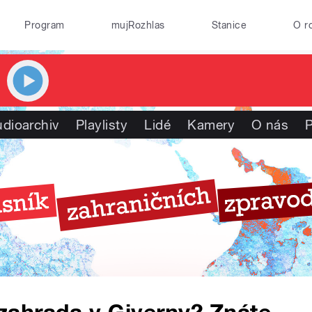
Program
mujRozhlas
Stanice
O r
dioarchiv
Playlisty
Lidé
Kamery
O nás
P