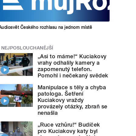
Audiosvět Českého rozhlasu na jednom místě
NEJPOSLOUCHANĚJŠÍ
„Asi to máme!“ Kuciakovy
vrahy odhalily kamery a
zapomenutý telefon.
Pomohl i nečekaný svědek
Manipulace s těly a chyba
patologa. Šetření
Kuciakovy vraždy
provázely otázky, zbraň se
nenašla
„Ruce vzhůru!“ Budíček
pro Kuciakovy katy byl