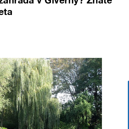
ahrada v Giverny? Znáte
eta