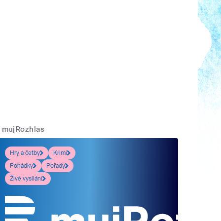
mujRozhlas
Hry a četby
Krimi
Pohádky
Pořady
Živé vysílání