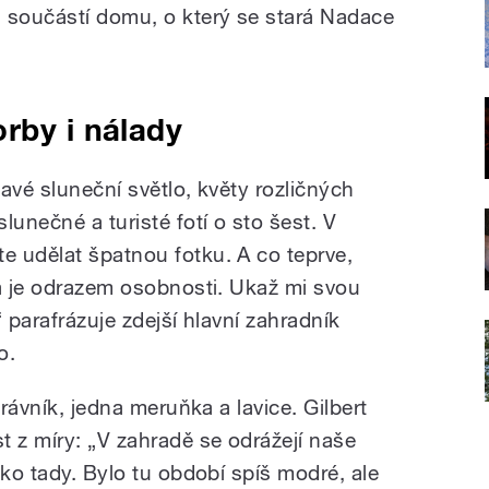
 součástí domu, o který se stará Nadace
rby i nálady
avé sluneční světlo, květy rozličných
lunečné a turisté fotí o sto šest. V
 udělat špatnou fotku. A co teprve,
da je odrazem osobnosti. Ukaž mi svou
,“ parafrázuje zdejší hlavní zahradník
o.
trávník, jedna meruňka a lavice. Gilbert
t z míry: „V zahradě se odrážejí naše
ako tady. Bylo tu období spíš modré, ale