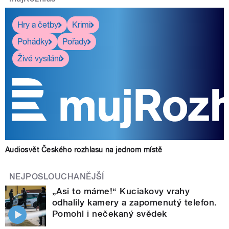
Hry a četby
Krimi
Pohádky
Pořady
Živé vysílání
Audiosvět Českého rozhlasu na jednom místě
NEJPOSLOUCHANĚJŠÍ
„Asi to máme!“ Kuciakovy vrahy
odhalily kamery a zapomenutý telefon.
Pomohl i nečekaný svědek