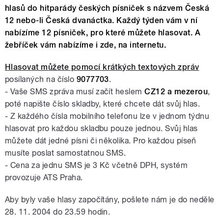
hlasů do hitparády českých písniček s názvem Česká
12 nebo-li Česká dvanáctka. Každý týden vám v ní
nabízíme 12 písniček, pro které můžete hlasovat. A
žebříček vám nabízíme i zde, na internetu.
Hlasovat můžete pomocí krátkých textových zpráv
posílaných na číslo
9077703
.
- Vaše SMS zpráva musí začít heslem
CZ12 a mezerou
,
poté napište číslo skladby, které chcete dát svůj hlas.
- Z každého čísla mobilního telefonu lze v jednom týdnu
hlasovat pro každou skladbu pouze jednou. Svůj hlas
můžete dát jedné písni či několika. Pro každou píseň
musíte poslat samostatnou SMS.
- Cena za jednu SMS je 3 Kč včetně DPH, systém
provozuje ATS Praha.
Aby byly vaše hlasy započítány, pošlete nám je do neděle
28. 11. 2004 do 23.59 hodin.