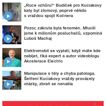
„Ruce vzhůru!“ Budíček pro Kuciakovy
katy byl zlomový, poprvé někdo
s vraždou spojil Kočnera
Pozor, zákruta byla fenomén. Mluvili
jsme k milionům posluchačů, vzpomíná
Luboš Machaj
Elektromobil se vyplatí, když máte kde
nabíjet, říká expert a autor videoblogu
Akcelerace Electric
Manipulace s těly a chyba patologa.
Šetření Kuciakovy vraždy provázely
otázky, zbraň se nenašla