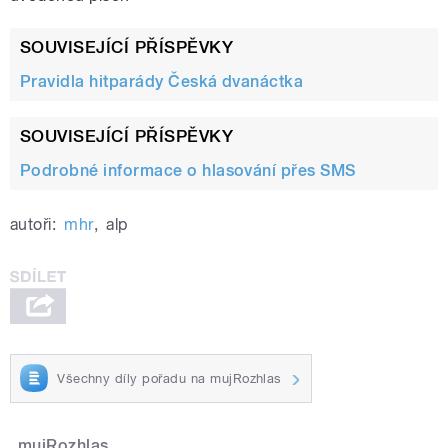
SOUVISEJÍCÍ PŘÍSPĚVKY
Pravidla hitparády Česká dvanáctka
SOUVISEJÍCÍ PŘÍSPĚVKY
Podrobné informace o hlasování přes SMS
autoři:
mhr
,
alp
Všechny díly pořadu na mujRozhlas
mujRozhlas