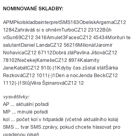
NOMINOVANÉ SKLADBY:
APMPkolskladbainterpretSMS163ObeliskArgemaCZ12
1284Zahráváš si s ohněmTurboCZ12 23122Bůh
víSun69CZ12 3416Amulet3FacesCZ12 45434Morituri te
salutantDaniel LandaCZ12 56216MilionářJaromír
NohavicaCZ12 67112Dobrá zláPavlína JíšováCZ12
78102NečekejKamelieCZ12 8974Kalamity
JaneKabátCZ12 910(-)1Kdyby čas zůstal státŠárka
RezkováCZ12 1011(-)1Den a nocJenda BeckCZ12
1112(-)1StůjVěra ŠpinarováCZ12 12
vysvětlivky:
AP ... aktuální pořadí
MP ... minulé pořadí
kol ... počet kol v hitparádě (včetně aktuálního kola)
SMS ... tvar SMS zprávy, pokud chcete hlasovat pro
uvedenou píseň