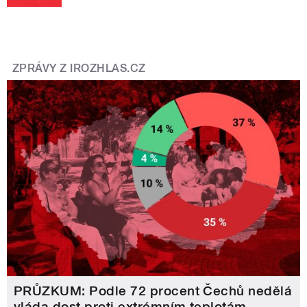
ZPRÁVY Z IROZHLAS.CZ
PRŮZKUM: Podle 72 procent Čechů nedělá
vláda dost proti extrémním teplotám.