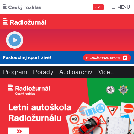
Přejít k hlavnímu obsahu
MENU
ŽIVĚ
Program
Pořady
Audioarchiv
Více
…