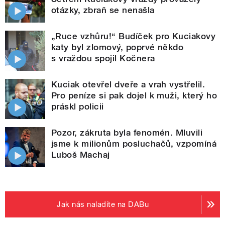
otázky, zbraň se nenašla
„Ruce vzhůru!“ Budíček pro Kuciakovy
katy byl zlomový, poprvé někdo
s vraždou spojil Kočnera
Kuciak otevřel dveře a vrah vystřelil.
Pro peníze si pak dojel k muži, který ho
práskl policii
Pozor, zákruta byla fenomén. Mluvili
jsme k milionům posluchačů, vzpomíná
Luboš Machaj
Jak nás naladíte na DABu