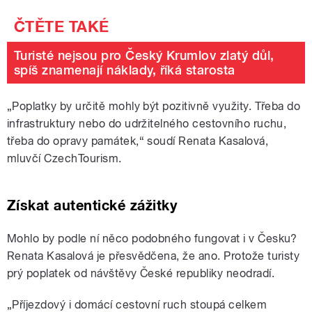
Turisté nejsou pro Český Krumlov zlatý důl,
spíš znamenají náklady, říká starosta
„Poplatky by určitě mohly být pozitivně využity. Třeba do
infrastruktury nebo do udržitelného cestovního ruchu,
třeba do opravy památek,“ soudí Renata Kasalová,
mluvčí CzechTourism.
Získat autentické zážitky
Mohlo by podle ní něco podobného fungovat i v Česku?
Renata Kasalová je přesvědčena, že ano. Protože turisty
prý poplatek od návštěvy České republiky neodradí.
„Příjezdový i domácí cestovní ruch stoupá celkem