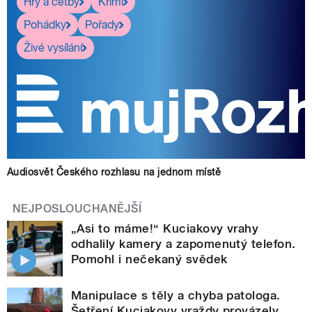
Hry a četby
Krimi
Pohádky
Pořady
Živé vysílání
Audiosvět Českého rozhlasu na jednom místě
NEJPOSLOUCHANĚJŠÍ
„Asi to máme!“ Kuciakovy vrahy
odhalily kamery a zapomenutý telefon.
Pomohl i nečekaný svědek
Manipulace s těly a chyba patologa.
Šetření Kuciakovy vraždy provázely