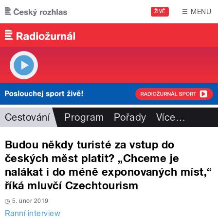
Přejít k hlavnímu obsahu
MENU
ŽIVĚ
Cestování
Program
Pořady
Více
…
Budou někdy turisté za vstup do
českých měst platit? „Chceme je
nalákat i do méně exponovaných míst,“
říká mluvčí Czechtourism
5. únor 2019
Ranní interview