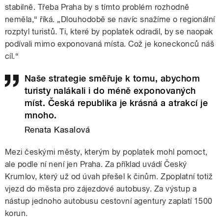
stabilně. Třeba Praha by s tímto problém rozhodně
neměla,“ říká. „Dlouhodobě se navíc snažíme o regionální
rozptyl turistů. Ti, které by poplatek odradil, by se naopak
podívali mimo exponovaná místa. Což je koneckonců náš
cíl.“
Naše strategie směřuje k tomu, abychom
turisty nalákali i do méně exponovaných
míst. Česká republika je krásná a atrakcí je
mnoho.
Renata Kasalová
Mezi českými městy, kterým by poplatek mohl pomoct,
ale podle ní není jen Praha. Za příklad uvádí Český
Krumlov, který už od úvah přešel k činům. Zpoplatní totiž
vjezd do města pro zájezdové autobusy. Za výstup a
nástup jednoho autobusu cestovní agentury zaplatí 1500
korun.