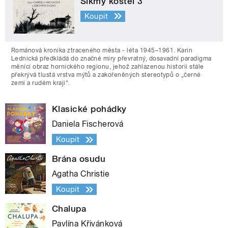
Šikmý kostel 3
Koupit
Románová kronika ztraceného města - léta 1945–1961. Karin
Lednická předkládá do značné míry převratný, dosavadní paradigma
měnící obraz hornického regionu, jehož zahlazenou historii stále
překrývá tlustá vrstva mýtů a zakořeněných stereotypů o „černé
zemi a rudém kraji“.
Klasické pohádky
Daniela Fischerová
Koupit
Brána osudu
Agatha Christie
Koupit
Chalupa
Pavlína Křivánková