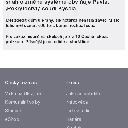
snah o změnu systému obviňuje Pavla.
‚Pokrytectví,‘ soudí Kysela
Měl zdědit dům u Prahy, ale notářka nenašla závěť. Místo
toho měl dostat 600 tisíc korun, rozhodl soud
Pro zákaz mobilů na školách je 8 z 10 Čechů, ukázal
průzkum. Přísnější jsou rodiče a starší lidé
Český rozhlas
O nás
Válka na Ukrajině
Jak nás naladíte
Komunální volby
Nápověda
Stanice
Lidé v rádiu
eShop
Kariéra
Kontakt