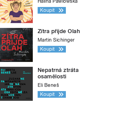
Halina Pawlowská
Koupit
Zítra přijde Olah
Martin Sichinger
Koupit
Nepatrná ztráta
osamělosti
Eli Beneš
Koupit