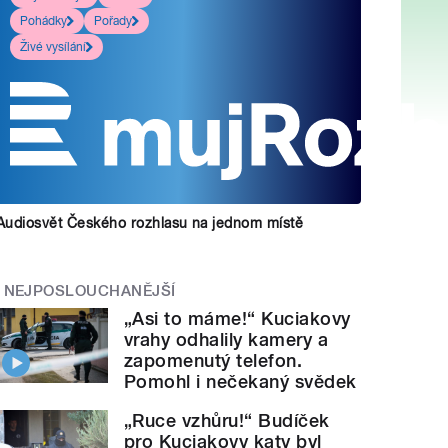
Pohádky
Pořady
Živé vysílání
Audiosvět Českého rozhlasu na jednom místě
NEJPOSLOUCHANĚJŠÍ
„Asi to máme!“ Kuciakovy
vrahy odhalily kamery a
zapomenutý telefon.
Pomohl i nečekaný svědek
„Ruce vzhůru!“ Budíček
pro Kuciakovy katy byl