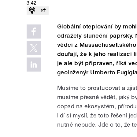
3:42
Globální oteplování by mohl
odrážely sluneční paprsky. 
vědci z Massachusettského 
doufají, že k jeho realizaci
je ale být připraven, říká v
geoinženýr Umberto Fugigl
Musíme to prostudovat a zjisti
musíme přesně vědět, jaký b
dopad na ekosystém, přírodu
lidí si myslí, že toto řešení 
nutné nebude. Jde o to, že t