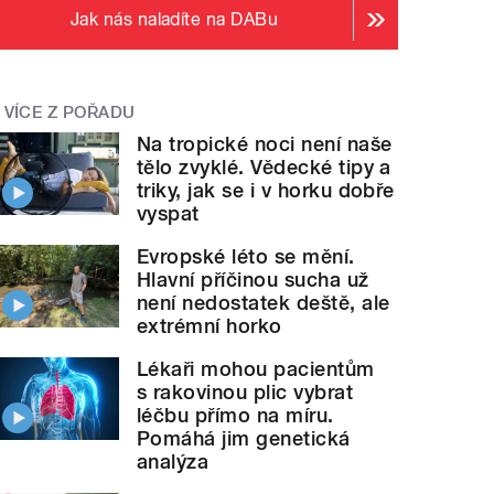
Jak nás naladíte na DABu
VÍCE Z POŘADU
Na tropické noci není naše
tělo zvyklé. Vědecké tipy a
triky, jak se i v horku dobře
vyspat
Evropské léto se mění.
Hlavní příčinou sucha už
není nedostatek deště, ale
extrémní horko
Lékaři mohou pacientům
s rakovinou plic vybrat
léčbu přímo na míru.
Pomáhá jim genetická
analýza