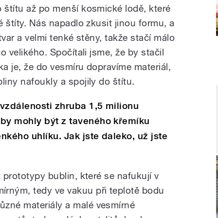
 štítu až po menší kosmické lodě, které
é štíty. Nás napadlo zkusit jinou formu, a
 tvar a velmi tenké stěny, takže stačí málo
co velikého. Spočítali jsme, že by stačil
nka je, že do vesmíru dopravíme materiál,
iny nafoukly a spojily do štítu.
vzdálenosti zhruba 1,5 milionu
 by mohly být z taveného křemíku
kého uhlíku. Jak jste daleko, už jste
 prototypy bublin, které se nafukují v
ným, tedy ve vakuu při teplotě bodu
ůzné materiály a malé vesmírné