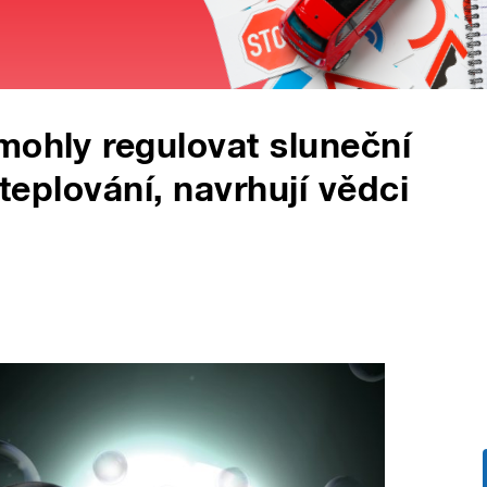
mohly regulovat sluneční
oteplování, navrhují vědci