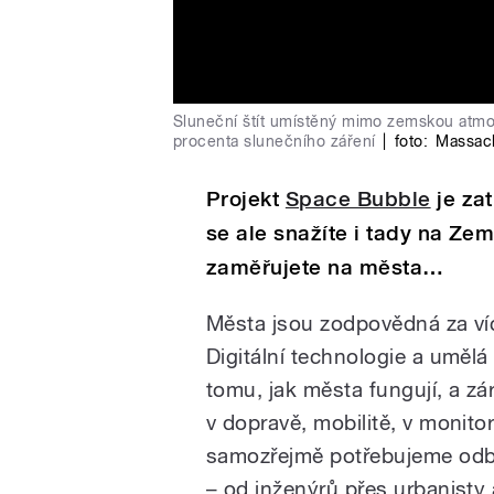
Sluneční štít umístěný mimo zemskou atmos
procenta slunečního záření
|
foto:
Massach
Projekt
Space Bubble
je zat
se ale snažíte i tady na Zem
zaměřujete na města…
Města jsou zodpovědná za víc
Digitální technologie a uměl
tomu, jak města fungují, a zá
v dopravě, mobilitě, v monito
samozřejmě potřebujeme odbo
– od inženýrů přes urbanisty