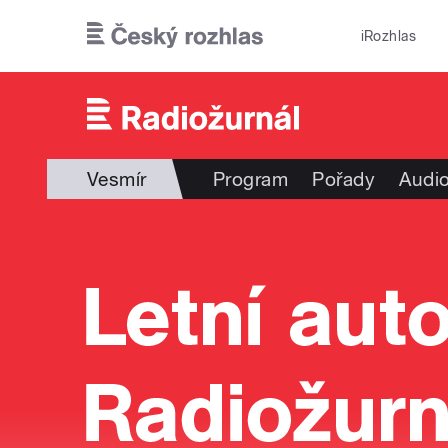
Přejít k hlavnímu obsahu
iRozhlas
Vesmír
Program
Pořady
Audio