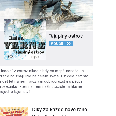
Tajuplný ostrov
Koupit
Lincolnův ostrov nikdo nikdy na mapě nenašel, a
přece ho znají lidé na celém světě. Už déle než sto
třicet let na něm prožívají dobrodružství s pěticí
trosečníků, kteří na něm našli útočiště, a hlavně
nejedno tajemství.
Díky za každé nové ráno