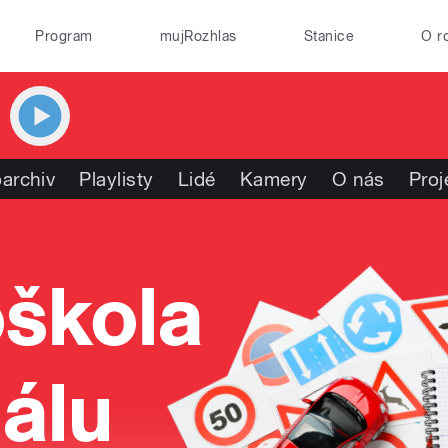
Program
mujRozhlas
Stanice
O r
archiv
Playlisty
Lidé
Kamery
O nás
Proj