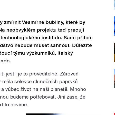
y zmírnit Vesmírné bubliny, které by
Na neobvyklém projektu teď pracují
technologického institutu. Sami přitom
 lidstvo nebude muset sáhnout. Důležité
edoucí týmu výzkumníků, italský
ando.
t, jestli je to proveditelné. Zároveň
y měla selekce slunečních paprsků
 a vůbec život na naší planetě. Mnoho
jednou budeme potřebovat. Jiní zase, že
eď to nevíme.