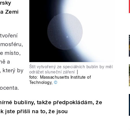
prsky
na Zemi
tvoření
tmosféru,
e místo,
mě a
Štít vytvořený ze speciálních bublin by měl
, který by
odrážet sluneční záření
|
foto:
Massachusetts Institute of
Technology
,
©
rocenta.
mírné bubliny, takže předpokládám, že
k jste přišli na to, že jsou