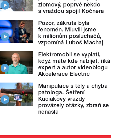
zlomový, poprvé někdo
s vraždou spojil Kočnera
Pozor, zákruta byla
fenomén. Mluvili jsme
k milionům posluchačů,
vzpomíná Luboš Machaj
Elektromobil se vyplatí,
když máte kde nabíjet, říká
expert a autor videoblogu
Akcelerace Electric
Manipulace s těly a chyba
patologa. Šetření
Kuciakovy vraždy
provázely otázky, zbraň se
nenašla