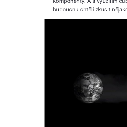
komponenty. A s využitím cub
budoucnu chtěli zkusit nějak