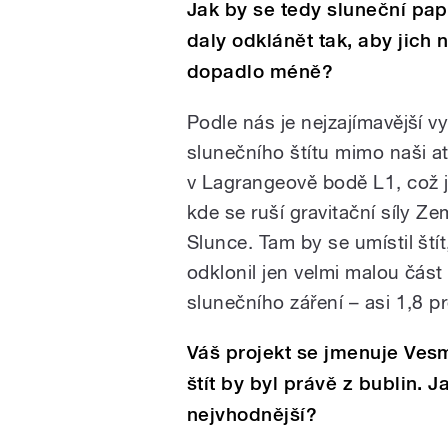
Jak by se tedy sluneční pa
daly odklánět tak, aby jich 
dopadlo méně?
Podle nás je nejzajímavější vy
slunečního štítu mimo naši a
v Lagrangeově bodě L1, což j
kde se ruší gravitační síly Ze
Slunce. Tam by se umístil štít
odklonil jen velmi malou část
slunečního záření – asi 1,8 p
Váš projekt se jmenuje Ves
štít by byl právě z bublin. Ja
nejvhodnější?