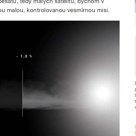
esatů, tedy malých satelitů, bychom v
ou malou, kontrolovanou vesmírnou misi.