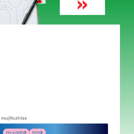
mujRozhlas
Hry a četby
Krimi