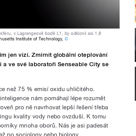
féru, v Lagrangeově bodě L1, by odklonil asi 1,8
usetts Institute of Technology
,
©
ím jen vizí. Zmírnit globální oteplování
i a ve své laboratoři Senseable City se
e než 75 % emisí oxidu uhličitého.
á inteligence nám pomáhají lépe rozumět
roveň pro ně navrhovat lepší řešení třeba
ringu kvality vody nebo ovzduší. K tomu
rníky mnoha oborů. Nás je asi padesát
 až po sociology nebo biology.