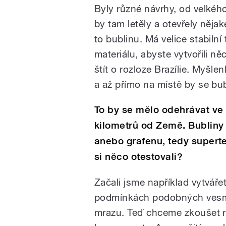
Byly různé návrhy, od velkého
by tam letěly a otevřely nějak
to bublinu. Má velice stabilní
materiálu, abyste vytvořili ně
štít o rozloze Brazílie. Myšle
a až přímo na místě by se bubl
To by se mělo odehrávat ve 
kilometrů od Země. Bubliny
anebo grafenu, tedy superten
si něco otestovali?
Začali jsme například vytvářet
podmínkách podobných vesmír
mrazu. Teď chceme zkoušet r