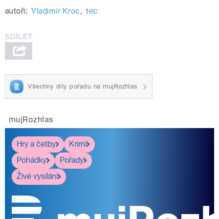
autoři:
Vladimír Kroc
,
tec
Všechny díly pořadu na mujRozhlas
mujRozhlas
Hry a četby
Krimi
Pohádky
Pořady
Živé vysílání