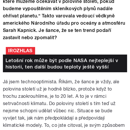
které můžeme očekávat v polovině století, pokud
budeme vypouštěním skleníkových plynů nadále
ohřívat planetu.“ Takto varovala vedoucí vědkyně
amerického Národního úřadu pro oceány a atmosféru
Sarah Kapnick. Je šance, že se ten trend podaří
zastavit nebo zpomalit?
IROZHLAS
Letošní rok může být podle NASA nejteplejší v
historii, ten další budou teploty ještě vyšší
Já jsem technooptimista. Říkám, že šance je vždy, ale
polovina století už je hodně blízko, protože když to
trochu zaokrouhlíme, je to 20 let. A to je v rámci
setrvačnosti klimatu. Do poloviny století s tím teď už
nejsme schopni udělat vůbec nic. Situace se bude
vyvíjet tak, jak nám předpokládají a předpovídají
klimatické modely. To, co jste citoval, je svým způsobem