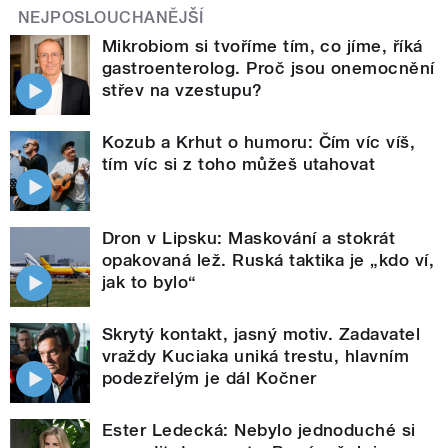
NEJPOSLOUCHANĚJŠÍ
Mikrobiom si tvoříme tím, co jíme, říká
gastroenterolog. Proč jsou onemocnění
střev na vzestupu?
Kozub a Krhut o humoru: Čím víc víš,
tím víc si z toho můžeš utahovat
Dron v Lipsku: Maskování a stokrát
opakovaná lež. Ruská taktika je „kdo ví,
jak to bylo“
Skrytý kontakt, jasný motiv. Zadavatel
vraždy Kuciaka uniká trestu, hlavním
podezřelým je dál Kočner
Ester Ledecká: Nebylo jednoduché si