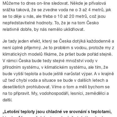
Můžeme to dnes on-line sledovat. Někde je přívalová
srážka taková, že se zvedne voda ne o 3 až 4 metrů, jak
se to děje u nás, ale třeba o 10 až 20 metrů, což jsou
nepředstavitelné hodnoty. To, že je na tom Česko
relativně dobře, by nás nemělo uklidňovat.
Je tady jeden efekt, který se Česka dotýká každodenně a
není úplně příjemný. Je to problém s vodou, protože my z
klimatických modelů říkáme, že pršet bude pořád stejně.
V rámci Česka bude tedy stejné množství vody v
přírodním systému, v klimatickém systému, ale tím, že
bude vyšší teplota a bude ještě narůstat výpar. A v krajině
už teď chybí voda a situace se bude v dalších letech a
desetiletích prohlubovat. Víme o tom a měli bychom se
na to připravit. My, vodohospodáři, lesníci, zemědělci a
další.
„Letošní teploty jsou chladné ve srovnání s teplotami,