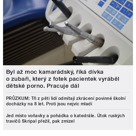
Byl až moc kamarádský, říká dívka
o zubaři, který z fotek pacientek vyráběl
dětské porno. Pracuje dál
PRŮZKUM: Tři z pěti lidí odmítají zkrácení povinné školní
docházky na 8 let. Proti jsou nejvíc mladí
Jed místo voňavky a pohádka o katedrále. Útok ruských
travičů Skripal přežil, pak zmizel