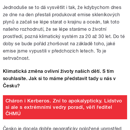
Jednoduše se to dá vysvětlit i tak, že kdybychom dnes
ze dne na den přestali produkovat emise skleníkových
plynů a začali se lépe starat o krajinu a oceán, tak toto
našeho rozhodnutí, že se lépe staráme o životní
prostředí, pozná klimatický systém za 20 až 30 let. Do té
doby se bude pořád zhoršovat na základě toho, jaké
emise jsme vypustili v předchozích letech. To je
setrvačnost.
Klimatická změna ovlivní životy našich dětí. S tím
souhlasíte. Jak si to máme představit tady u nás v
Česku?
Cháron i Kerberos. Zní to apokalypticky. Lidstvo
si ale s extrémními vedry poradí, věří ředitel
ČHMÚ
Česko je docela dobře geograficky položené uprostřed