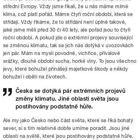
střední Evropy. Vždy jsme říkali, že u nás máme mírné
klima, což platí pořád. Máme čtyři roční období, která se
střídají. Vždy říkáme, že to střídání není úplně takové,
jaké jsme měli před 30 či 40 lety, ale pořád jsou to čtyři
roční období. A pokud jde o extrémní projevy související
se změnou klimatu, tak se jich nás dotýká v uvozovkách
jen pár. Mám na mysli povodně, vichřice, přívalové
srážky, dlouhé období sucha, horké vlny. To jsou všechno
jevy, které bohužel přinášejí majetkové škody a někdy
bohužel i oběti na životech.
Česka se dotýká pár extrémních projevů
změny klimatu. Jiné oblasti světa jsou
postihovány podstatně hůře.
Ale my jako Česko nebo část světa, které se říká bohatý
sever, si s tím relativně dobře umíme poradit. Jsou jiné
oblasti na světě, které jsou postihovány podstatně hůře.