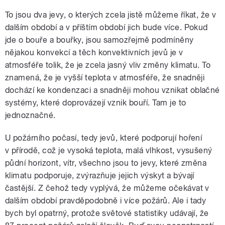
To jsou dva jevy, o kterých zcela jistě můžeme říkat, že v
dalším období a v příštím období jich bude více. Pokud
jde o bouře a bouřky, jsou samozřejmě podmíněny
nějakou konvekcí a těch konvektivních jevů je v
atmosféře tolik, že je zcela jasný vliv změny klimatu. To
znamená, že je vyšší teplota v atmosféře, že snadněji
dochází ke kondenzaci a snadněji mohou vznikat oblačné
systémy, které doprovázejí vznik bouří. Tam je to
jednoznačné.
U požárního počasí, tedy jevů, které podporují hoření
v přírodě, což je vysoká teplota, malá vlhkost, vysušený
půdní horizont, vítr, všechno jsou to jevy, které změna
klimatu podporuje, zvýrazňuje jejich výskyt a bývají
častější. Z čehož tedy vyplývá, že můžeme očekávat v
dalším období pravděpodobně i více požárů. Ale i tady
bych byl opatrný, protože světové statistiky udávají, že