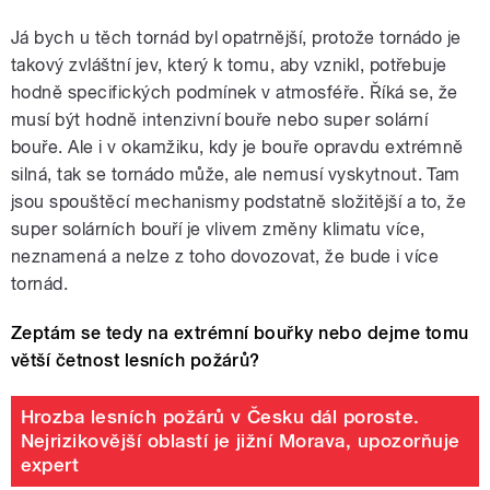
Já bych u těch tornád byl opatrnější, protože tornádo je
takový zvláštní jev, který k tomu, aby vznikl, potřebuje
hodně specifických podmínek v atmosféře. Říká se, že
musí být hodně intenzivní bouře nebo super solární
bouře. Ale i v okamžiku, kdy je bouře opravdu extrémně
silná, tak se tornádo může, ale nemusí vyskytnout. Tam
jsou spouštěcí mechanismy podstatně složitější a to, že
super solárních bouří je vlivem změny klimatu více,
neznamená a nelze z toho dovozovat, že bude i více
tornád.
Zeptám se tedy na extrémní bouřky nebo dejme tomu
větší četnost lesních požárů?
Hrozba lesních požárů v Česku dál poroste.
Nejrizikovější oblastí je jižní Morava, upozorňuje
expert