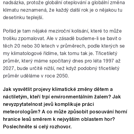
nadsázka, protože globální oteplování a globální změna
klimatu neznamená, že každý další rok je o nějakou tu
desetinku teplejší.
Pořád je tam nějaké meziroční kolísání, které to může
trošku zpomalovat. Ale v zásadě budeme-li se bavit o
těch 20 nebo 30 letech v průměrech, podle kterých se
my klimatologové řídíme, tak tomu tak je. Třicetiletý
průměr, který máme spočítaný dnes pro léta 1997 až
2027, bude určitě nižší, než když podobný třicetiletý
průměr uděláme v roce 2050.
Jak vysvětlit projevy klimatické změny dětem a
náctiletým, kteří trpí environmentálním žalem? Jak
nevyzpytatelnost jevů komplikuje práci
meteorologům? A co může způsobit posouvání horní
hranice lesů směrem k nejvyšším oblastem hor?
Poslechněte si celý rozhovor.