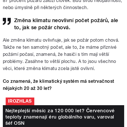
87 procent požárů založí člověk. Buď svou neopatrností,
nebo úmyslně při některých činnostech.
Změna klimatu neovlivní počet požárů, ale
to, jak se požár chová.
Ale změna klimatu ovlivňuje, jak se požár potom chová.
Takže ne ten samotný počet, ale to, že máme příznivé
požární počasí, znamená, že hasiči s tím mají větší
problémy. Zasáhne to větší plochu. A to jsou všechno
věci, které změna klimatu zcela jistě ovlivní.
Co znamená, že klimatický systém má setrvačnost
nějakých 20 až 30 let?
IROZHLAS
Nejteplejší měsíc za 120 000 let? Červencové
teploty znamenají éru globálního varu, varoval
šéf OSN