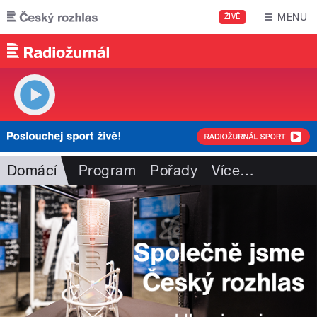
Přejít k hlavnímu obsahu
MENU
ŽIVĚ
Domácí
Program
Pořady
Více
…