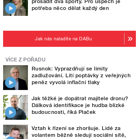
prosadit dva sporty. Pro úspěch je
potřeba něco dělat každý den
Jak nás naladíte na DABu
VÍCE Z POŘADU
Rusnok: Vyprazdňují se limity
zadlužování. Lití poptávky z veřejných
peněz vyvolá inflační tlaky
Jak těžké je dopátrat majitele dronu?
Dálková identifikace je hudba blízké
budoucnosti, říká Plaček
Vztah k řízení se zhoršuje. Lidé za
volantem běžně sledují sociální sítě,